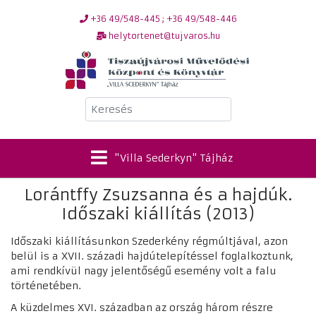
+36 49/548-445 ; +36 49/548-446
helytortenet@tujvaros.hu
Keresés
"Villa Sederkyn" Tájház
Lorántffy Zsuzsanna és a hajdúk.
Időszaki kiállítás (2013)
Időszaki kiállításunkon Szederkény régmúltjával, azon
belül is a XVII. századi hajdútelepítéssel foglalkoztunk,
ami rendkívül nagy jelentőségű esemény volt a falu
történetében.
A küzdelmes XVI. században az ország három részre