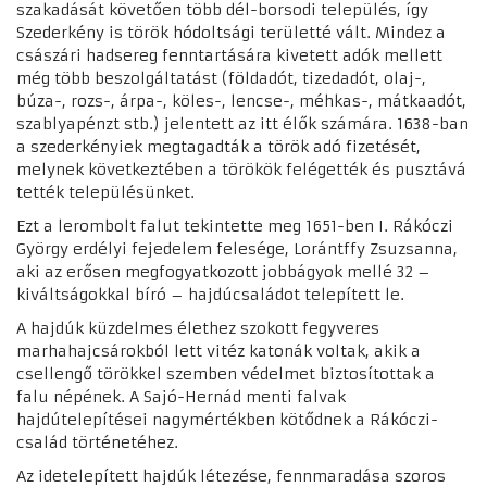
szakadását követően több dél-borsodi település, így
Szederkény is török hódoltsági területté vált. Mindez a
császári hadsereg fenntartására kivetett adók mellett
még több beszolgáltatást (földadót, tizedadót, olaj-,
búza-, rozs-, árpa-, köles-, lencse-, méhkas-, mátkaadót,
szablyapénzt stb.) jelentett az itt élők számára. 1638-ban
a szederkényiek megtagadták a török adó fizetését,
melynek következtében a törökök felégették és pusztává
tették településünket.
Ezt a lerombolt falut tekintette meg 1651-ben I. Rákóczi
György erdélyi fejedelem felesége, Lorántffy Zsuzsanna,
aki az erősen megfogyatkozott jobbágyok mellé 32 –
kiváltságokkal bíró – hajdúcsaládot telepített le.
A hajdúk küzdelmes élethez szokott fegyveres
marhahajcsárokból lett vitéz katonák voltak, akik a
csellengő törökkel szemben védelmet biztosítottak a
falu népének. A Sajó-Hernád menti falvak
hajdútelepítései nagymértékben kötődnek a Rákóczi-
család történetéhez.
Az idetelepített hajdúk létezése, fennmaradása szoros