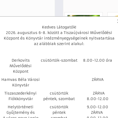
Kedves Látogatók!
2026. augusztus 6-8. között a Tiszaújvárosi Művelődési
Központ és Könyvtár intézményegységeinek nyitvatartása
az alábbiak szerint alakul:
Derkovits
csütörtök-szombat
8.00-12.00 óra
Művelődési
Központ
Hamvas Béla Városi
ZÁRVA
Könyvtár
Nyári
S
nyitvatartás
B
Tiszaszederkényi
Szent István - Nap
csütörtök
ZÁRVA
Bővebben
Fiókkönyvtár
péntek, szombat
8.00-12.00
Bővebben
Helytörténeti
csütörtök
9.00-12.00
Gyűjtemény és
péntek
ZÁRVA