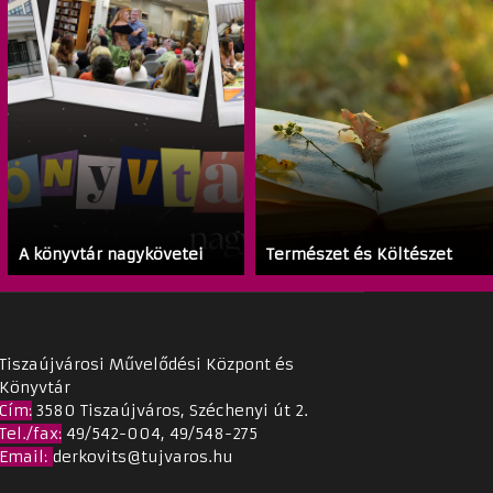
A könyvtár nagykövetei
Természet és Költészet
Tiszaújvárosi Művelődési Központ és
Könyvtár
Cím
:
3580 Tiszaújváros, Széchenyi út 2.
Tel./fax:
49/542-004, 49/548-275
Email
:
derkovits@tujvaros.hu