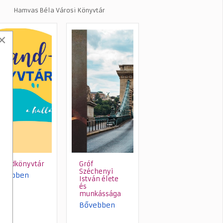
Hamvas Béla Városi Könyvtár
×
trandkönyvtár
Gróf
Széchenyi
ővebben
István élete
és
munkássága
Bővebben