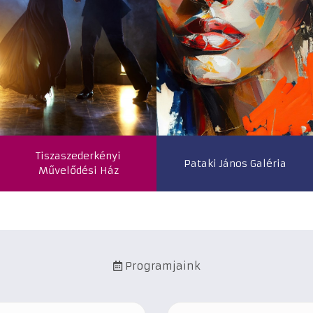
Tiszaszederkényi
Pataki János Galéria
Művelődési Ház
Programjaink