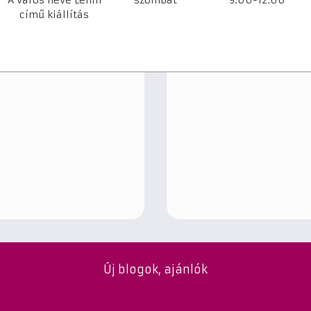
A város neve Lenin
szombat
9.00-12.00
című kiállítás
Új blogok, ajánlók