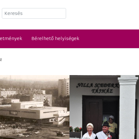
Keresés
detmények
Bérelhető helyiségek
!