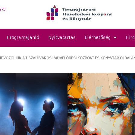
275
Programajánló
Nyitvatartás
Elérhetőség
Hir
ÜDVÖZÖLJÜK A TISZAÚJVÁROSI MŰVELŐDÉSI KÖZPONT ÉS KÖNYVTÁR OLDALÁN