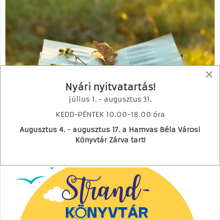
×
Nyári nyitvatartás!
július 1. - augusztus 31.
KEDD-PÉNTEK 10.00-18.00 óra
Természet és költészet
Augusztus 4. - augusztus 17. a Hamvas Béla Városi
Bővebben
Könyvtár Zárva tart!