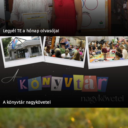
Legyél TE a hónap olvasója!
A könyvtár nagykövetei