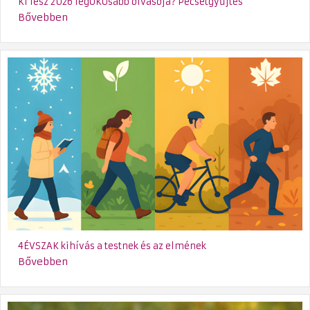
Ki lesz 2026 legÖKOsabb olvasója? Pecsétgyűjtés
Bővebben
4ÉVSZAK kihívás a testnek és az elmének
Bővebben