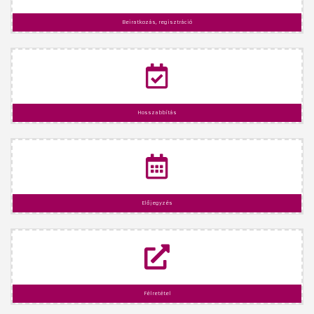
Beiratkozás, regisztráció
Hosszabbítás
Előjegyzés
Félretétel