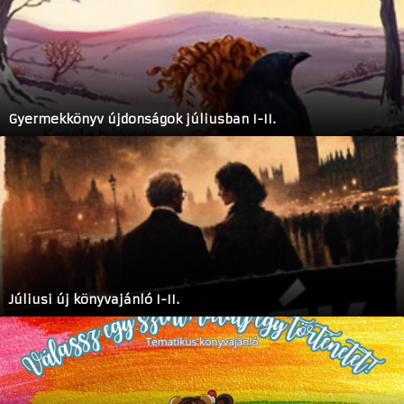
Gyermekkönyv újdonságok júliusban I-II.
Júliusi új könyvajánló I-II.