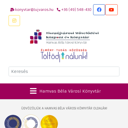
konyvtar@tujvaros.hu
+36 (49) 548-430
Keresés
Hamvas Béla Városi Könyvtár
ÜDVÖZÖLJÜK A HAMVAS BÉLA VÁROSI KÖNYVTÁR OLDALÁN!