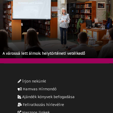
A várossá lett álmok: helytörténeti vetélkedő
Írjon nekünk!
Hamvas Hírmondó
Ajándék könyvek befogadása
Feliratkozás hírlevélre
Hasznos linkek