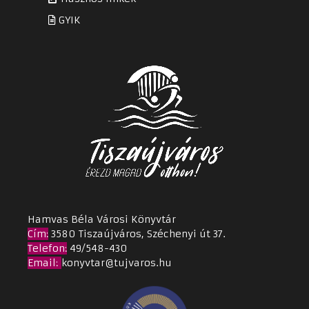
GYIK
Hamvas Béla Városi Könyvtár
Cím
:
3580 Tiszaújváros, Széchenyi út 37.
Telefon:
49/548-430
Email
:
konyvtar@tujvaros.hu