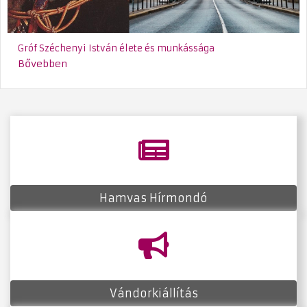
Gróf Széchenyi István élete és munkássága
Bővebben
fas
fa-
newspaper
Hamvas Hírmondó
fas
fa-
bullhorn
Vándorkiállítás