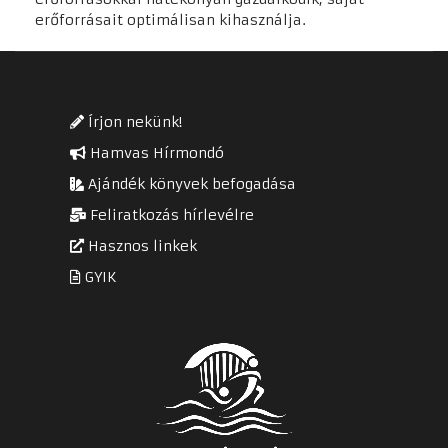
erőforrásait optimálisan kihasználja.
Írjon nekünk!
Hamvas Hírmondó
Ajándék könyvek befogadása
Feliratkozás hírlevélre
Hasznos linkek
GYIK