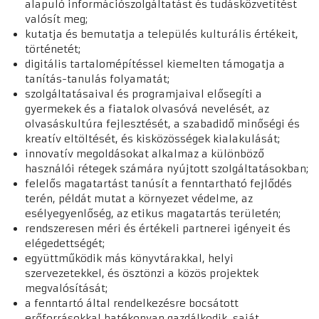
alapuló információszolgáltatást és tudásközvetítést
valósít meg;
kutatja és bemutatja a település kulturális értékeit,
történetét;
digitális tartalomépítéssel kiemelten támogatja a
tanítás-tanulás folyamatát;
szolgáltatásaival és programjaival elősegíti a
gyermekek és a fiatalok olvasóvá nevelését, az
olvasáskultúra fejlesztését, a szabadidő minőségi és
kreatív eltöltését, és kisközösségek kialakulását;
innovatív megoldásokat alkalmaz a különböző
használói rétegek számára nyújtott szolgáltatásokban;
felelős magatartást tanúsít a fenntartható fejlődés
terén, példát mutat a környezet védelme, az
esélyegyenlőség, az etikus magatartás területén;
rendszeresen méri és értékeli partnerei igényeit és
elégedettségét;
együttműködik más könyvtárakkal, helyi
szervezetekkel, és ösztönzi a közös projektek
megvalósítását;
a fenntartó által rendelkezésre bocsátott
erőforrásokkal hatékonyan gazdálkodik, saját