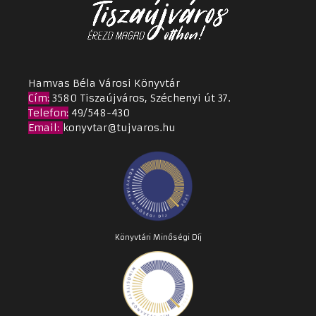
Hamvas Béla Városi Könyvtár
Cím
:
3580 Tiszaújváros, Széchenyi út 37.
Telefon:
49/548-430
Email
:
konyvtar@tujvaros.hu
Könyvtári Minőségi Díj