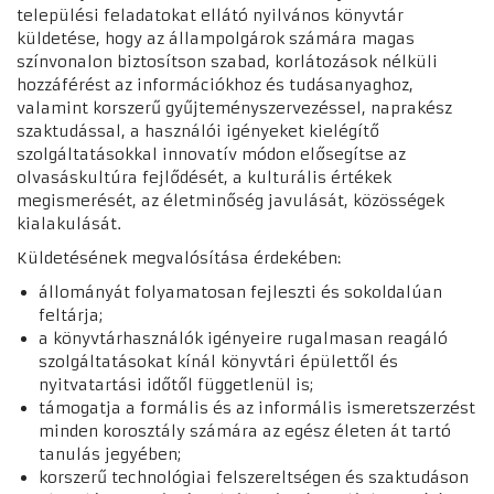
települési feladatokat ellátó nyilvános könyvtár
küldetése, hogy az állampolgárok számára magas
színvonalon biztosítson szabad, korlátozások nélküli
hozzáférést az információkhoz és tudásanyaghoz,
valamint korszerű gyűjteményszervezéssel, naprakész
szaktudással, a használói igényeket kielégítő
szolgáltatásokkal innovatív módon elősegítse az
olvasáskultúra fejlődését, a kulturális értékek
megismerését, az életminőség javulását, közösségek
kialakulását.
Küldetésének megvalósítása érdekében:
állományát folyamatosan fejleszti és sokoldalúan
feltárja;
a könyvtárhasználók igényeire rugalmasan reagáló
szolgáltatásokat kínál könyvtári épülettől és
nyitvatartási időtől függetlenül is;
támogatja a formális és az informális ismeretszerzést
minden korosztály számára az egész életen át tartó
tanulás jegyében;
korszerű technológiai felszereltségen és szaktudáson