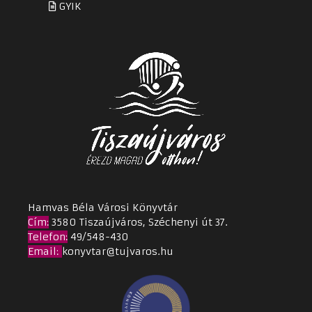
GYIK
Hamvas Béla Városi Könyvtár
Cím
:
3580 Tiszaújváros, Széchenyi út 37.
Telefon:
49/548-430
Email
:
konyvtar@tujvaros.hu