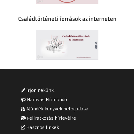
Családtörténeti források az interneten
Írjon nekünk!
Hamvas Hírmondó
Ajándék könyvek befogadása
Feliratkozás hírlevélre
Hasznos linkek