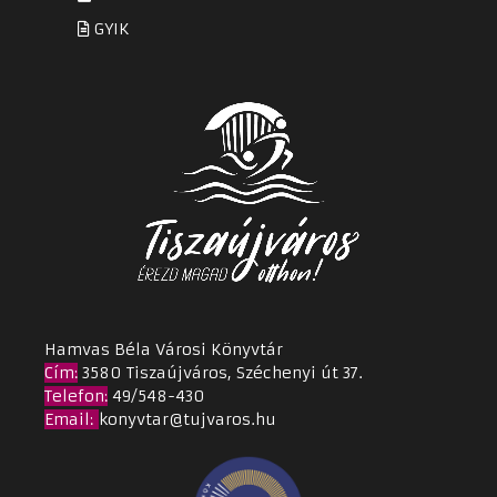
GYIK
Hamvas Béla Városi Könyvtár
Cím
:
3580 Tiszaújváros, Széchenyi út 37.
Telefon:
49/548-430
Email
:
konyvtar@tujvaros.hu