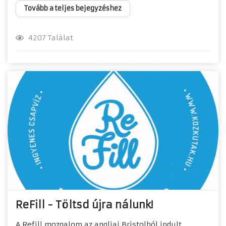
Tovább a teljes bejegyzéshez
4207 Találat
ReFill - Töltsd újra nálunk!
A Refill mozgalom az angliai Bristolból indult,