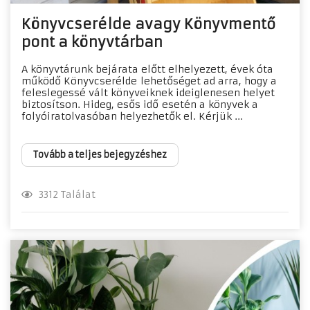
Könyvcserélde avagy Könyvmentő
pont a könyvtárban
A könyvtárunk bejárata előtt elhelyezett, évek óta
működő Könyvcserélde lehetőséget ad arra, hogy a
feleslegessé vált könyveiknek ideiglenesen helyet
biztosítson. Hideg, esős idő esetén a könyvek a
folyóiratolvasóban helyezhetők el. Kérjük ...
Tovább a teljes bejegyzéshez
3312 Találat