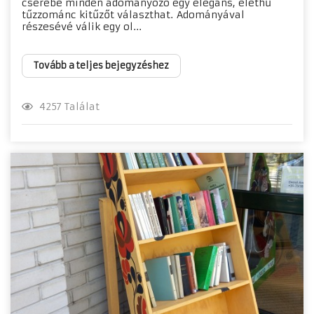
cserébe minden adományozó egy elegáns, élethű
tűzzománc kitűzőt választhat. Adományával
részesévé válik egy ol...
Tovább a teljes bejegyzéshez
4257 Találat