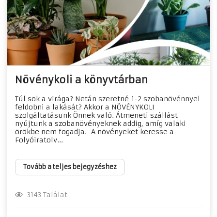
Növénykoli a könyvtárban
Túl sok a virága? Netán szeretné 1-2 szobanövénnyel
feldobni a lakását? Akkor a NÖVÉNYKOLI
szolgáltatásunk Önnek való. Átmeneti szállást
nyújtunk a szobanövényeknek addig, amíg valaki
örökbe nem fogadja. A növényeket keresse a
Folyóiratolv...
Tovább a teljes bejegyzéshez
3143 Találat