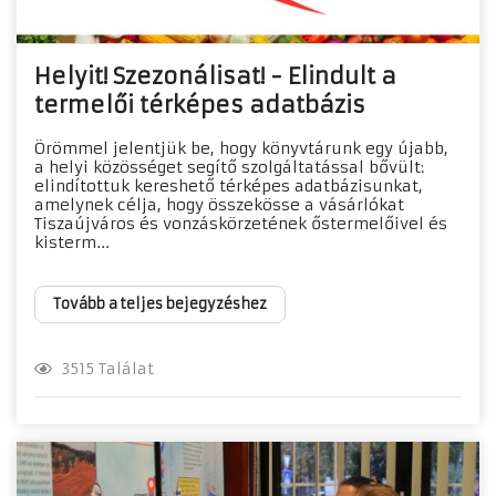
Helyit! Szezonálisat! - Elindult a
termelői térképes adatbázis
Örömmel jelentjük be, hogy könyvtárunk egy újabb,
a helyi közösséget segítő szolgáltatással bővült:
elindítottuk kereshető térképes adatbázisunkat,
amelynek célja, hogy összekösse a vásárlókat
Tiszaújváros és vonzáskörzetének őstermelőivel és
kisterm...
Tovább a teljes bejegyzéshez
3515 Találat