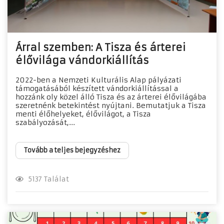
Árral szemben: A Tisza és árterei
élővilága vándorkiállítás
2022-ben a Nemzeti Kulturális Alap pályázati
támogatásából készített vándorkiállítással a
hozzánk oly közel álló Tisza és az árterei élővilágába
szeretnénk betekintést nyújtani. Bemutatjuk a Tisza
menti élőhelyeket, élővilágot, a Tisza
szabályozását,...
Tovább a teljes bejegyzéshez
5137 Találat