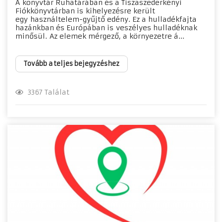
A könyvtár Ruhatárában és a Tiszaszederkényi
Fiókkönyvtárban is kihelyezésre került
egy használtelem-gyűjtő edény. Ez a hulladékfajta
hazánkban és Európában is veszélyes hulladéknak
minősül. Az elemek mérgező, a környezetre á...
Tovább a teljes bejegyzéshez
3367 Találat