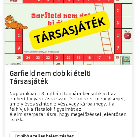
Garfield nem dob ki ételt!
Társasjáték
Napjainkban 1,3 milliárd tonnára becsülik azt az
emberi fogyasztásra szánt élelmiszer-mennyiséget,
amely éves szinten elvész vagy kárba megy. Ha
felhívjuk a fiatalok figyelmét az
élelmiszerpazarlásra, hogy megelőzéssel jelentősen
csökk...
Tovább a teljes bejegyzéshez