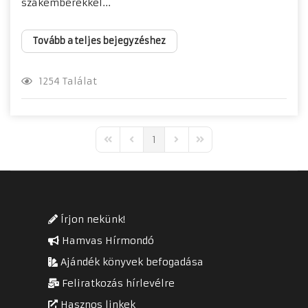
szakemberekkel...
Tovább a teljes bejegyzéshez
1254 Találat
1
First Page
Previous Page
Next Page
Last Page
Írjon nekünk!
Hamvas Hírmondó
Ajándék könyvek befogadása
Feliratkozás hírlevélre
Hasznos linkek