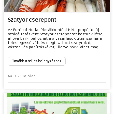
Szatyor cserepont
Az Európai Hulladékcsökkentési Hét apropóján új
szolgáltatásként Szatyor cserepontot hoztunk létre,
ahová bárki behozhatja a vásárlások után számára
feleslegessé vált és megtisztított szatyrokat,
vászon- és papírtáskákat, illetve bárki vihet mag...
Tovább a teljes bejegyzéshez
3123 Találat