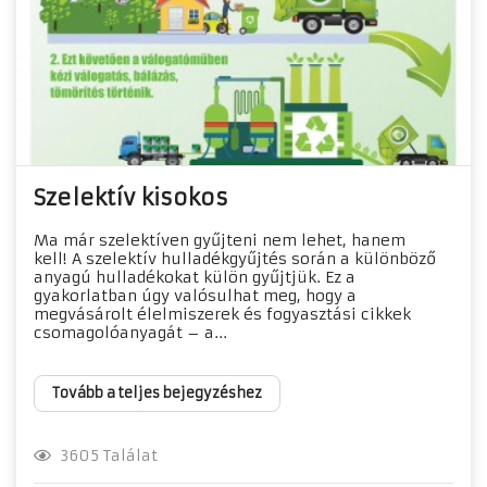
Szelektív kisokos
Ma már szelektíven gyűjteni nem lehet, hanem
kell! A szelektív hulladékgyűjtés során a különböző
anyagú hulladékokat külön gyűjtjük. Ez a
gyakorlatban úgy valósulhat meg, hogy a
megvásárolt élelmiszerek és fogyasztási cikkek
csomagolóanyagát – a...
Tovább a teljes bejegyzéshez
3605 Találat