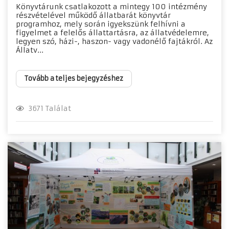
Könyvtárunk csatlakozott a mintegy 100 intézmény
részvételével működő állatbarát könyvtár
programhoz, mely során igyekszünk felhívni a
figyelmet a felelős állattartásra, az állatvédelemre,
legyen szó, házi-, haszon- vagy vadonélő fajtákról. Az
Állatv...
Tovább a teljes bejegyzéshez
3671 Találat