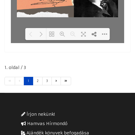
Loading PDF 61% ...
1. oldal / 3
1
2
3
Írjon nekünk!
Hamvas Hírmondó
Ajándék könyvek befogadása