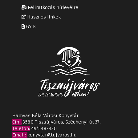
Feliratkozás hírlevélre
Hasznos linkek
GYIK
Hamvas Béla Városi Könyvtár
Cím
:
3580 Tiszaújváros, Széchenyi út 37.
Telefon:
49/548-430
Email
:
konyvtar@tujvaros.hu