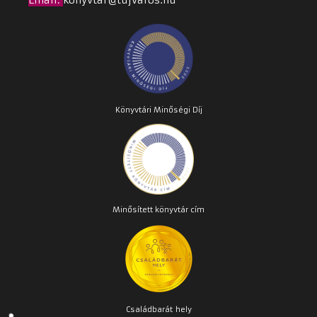
Email
:
konyvtar@tujvaros.hu
Könyvtári Minőségi Díj
Minősített könyvtár cím
Családbarát
hely