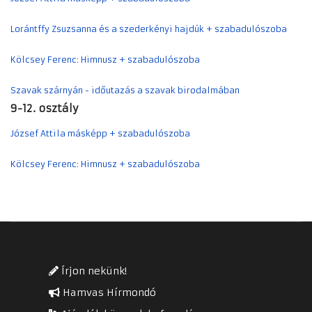
Lorántffy Zsuzsanna és a szederkényi hajdúk + szabadulószoba
Kölcsey Ferenc: Himnusz + szabadulószoba
Szavak szárnyán - időutazás a szavak birodalmában
9-12. osztály
József Attila másképp + szabadulószoba
Kölcsey Ferenc: Himnusz + szabadulószoba
Írjon nekünk!
Hamvas Hírmondó