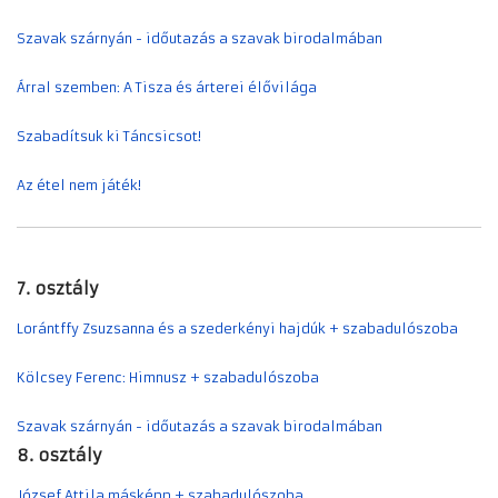
Szavak szárnyán - időutazás a szavak birodalmában
Árral szemben: A Tisza és árterei élővilága
Szabadítsuk ki Táncsicsot!
Az étel nem játék!
7. osztály
Lorántffy Zsuzsanna és a szederkényi hajdúk + szabadulószoba
Kölcsey Ferenc: Himnusz + szabadulószoba
Szavak szárnyán - időutazás a szavak birodalmában
8. osztály
József Attila másképp + szabadulószoba