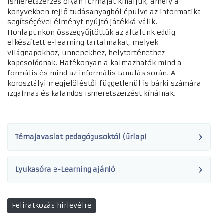
ismeretszerzés olyan formáját kínáljuk, amely a
könyvekben rejlő tudásanyagból épülve az informatika
segítségével élményt nyújtó játékká válik.
Honlapunkon
összegyűjtöttük az általunk eddig
elkészített e-learning tartalmakat, melyek
világnapokhoz, ünnepekhez, helytörténethez
kapcsolódnak. Hatékonyan alkalmazhatók mind a
formális és mind az informális tanulás során. A
korosztályi megjelöléstől függetlenül is bárki számára
izgalmas és kalandos ismeretszerzést kínálnak.
Témajavaslat pedagógusoktól (űrlap)
Lyukasóra e-Learning ajánló
Feliratkozás hírlevélre