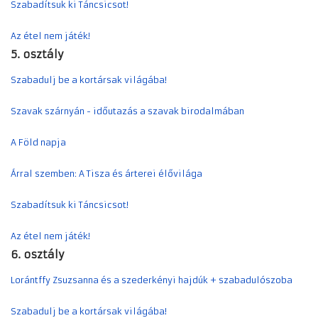
Szabadítsuk ki Táncsicsot!
Az étel nem játék!
5. osztály
Szabadulj be a kortársak világába!
Szavak szárnyán - időutazás a szavak birodalmában
A Föld napja
Árral szemben: A Tisza és árterei élővilága
Szabadítsuk ki Táncsicsot!
Az étel nem játék!
6. osztály
Lorántffy Zsuzsanna és a szederkényi hajdúk + szabadulószoba
Szabadulj be a kortársak világába!