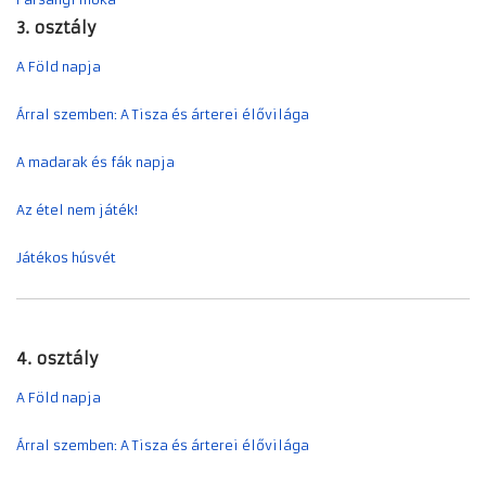
3. osztály
A Föld napja
Árral szemben: A Tisza és árterei élővilága
A madarak és fák napja
Az étel nem játék!
Játékos húsvét
4. osztály
A Föld napja
Árral szemben: A Tisza és árterei élővilága