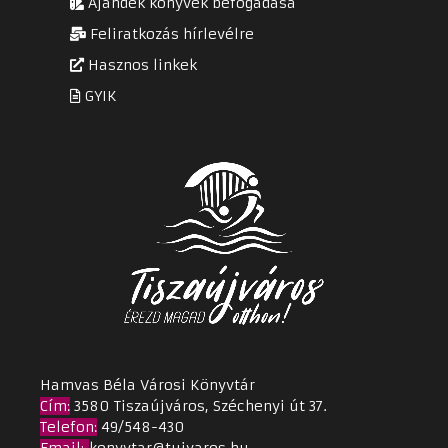
Ajándék könyvek befogadása
Feliratkozás hírlevélre
Hasznos linkek
GYIK
Hamvas Béla Városi Könyvtár
Cím
:
3580 Tiszaújváros, Széchenyi út 37.
Telefon:
49/548-430