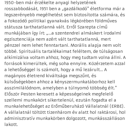
1950-ben már érzékelte anyagi helyzetének
rosszabbodását, 1951 ben a „gazdálkodó” életforma már a
legszerényebb megélhetést sem biztosította számára, és
a fokozódó politikai gyanakvás légkörében földműves
státusza tarthatatlanná vált. Erről Szarepta című
munkájában így írt: „…a szentendrei almáskert irodalmi
egzisztenciája nem azért vált tarthatatlanná, mert
pénzzel nem lehet fenntartani. Morális alapja nem volt
többé. Spirituális tartalékaimat feléltem, de túlságosan
alkímizálva voltam ahhoz, hogy meg tudtam volna állni. A
források kimerültek, még soha ennyire. Közérzetem azzal
a lehetőséggel is számolt, hogy a mű lezárult… A
magányos életrend kiváltsága megszűnt, és
külsőségekben ahhoz a kényszermunkatáborhoz kell
asszimilálódnom, amelyben a túlnyomó többség élt.”
Először Pesten keresett a képességeinek megfelelő
szellemi munkakört sikertelenül, ezután fogadta el a
munkalehetőséget az Erőműberuházó Vállalatnál (ERBE).
A vállalatnál töltött tizenhárom év alatt hol raktárosi, hol
adminisztratív munkakörben dolgozott, munkásszálláson
lakott.