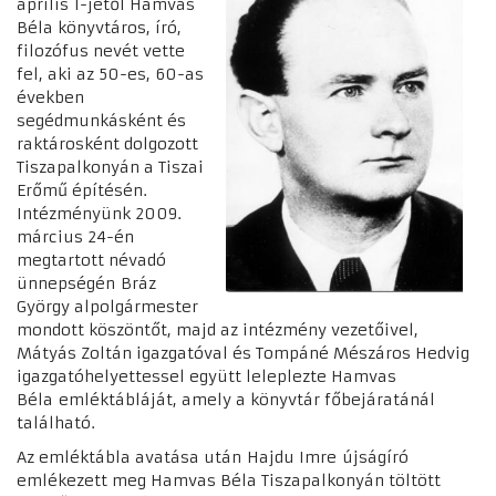
április 1-jétől Hamvas
Béla könyvtáros, író,
filozófus nevét vette
fel, aki az 50-es, 60-as
években
segédmunkásként és
raktárosként dolgozott
Tiszapalkonyán a Tiszai
Erőmű építésén.
Intézményünk 2009.
március 24-én
megtartott névadó
ünnepségén Bráz
György alpolgármester
mondott köszöntőt, majd az intézmény vezetőivel,
Mátyás Zoltán igazgatóval és Tompáné Mészáros Hedvig
igazgatóhelyettessel együtt leleplezte Hamvas
Béla emléktábláját, amely a könyvtár főbejáratánál
található.
Az emléktábla avatása után Hajdu Imre újságíró
emlékezett meg Hamvas Béla Tiszapalkonyán töltött