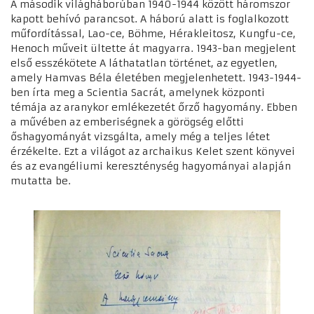
A második világháborúban 1940-1944 között háromszor
kapott behívó parancsot. A háború alatt is foglalkozott
műfordítással, Lao-ce, Böhme, Hérakleitosz, Kungfu-ce,
Henoch műveit ültette át magyarra. 1943-ban megjelent
első esszékötete A láthatatlan történet, az egyetlen,
amely Hamvas Béla életében megjelenhetett. 1943-1944-
ben írta meg a Scientia Sacrát, amelynek központi
témája az aranykor emlékezetét őrző hagyomány. Ebben
a művében az emberiségnek a görögség előtti
őshagyományát vizsgálta, amely még a teljes létet
érzékelte. Ezt a világot az archaikus Kelet szent könyvei
és az evangéliumi kereszténység hagyományai alapján
mutatta be.