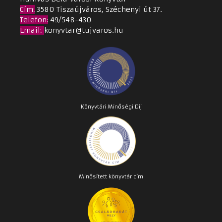
Cím
:
3580 Tiszaújváros, Széchenyi út 37.
Telefon:
49/548-430
Email
:
konyvtar@tujvaros.hu
Könyvtári Minőségi Díj
Minősített könyvtár cím