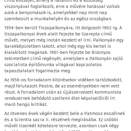
című esszéjét, amely a hatalom és a közösség
viszonyával foglalkozik, erre a művére hatással voltak
azok a benyomások is, amelyekkel nap mint nap
szembesült a munkahelyén és az egész országban.
1954-ben került Tiszapalkonyára, itt dolgozott 1962-ig. A
tiszapalkonyai évek alatt fejezte be Szarepta című
művét, melyet még Inotán kezdett el írni. Palkonyán egy
barakképületben lakott, ahol még egy kis kertet is
kialakított magának. 1961-ben fejezte be Bizonyos
tekintetben című regényét, amelyben a Palkonyán zajló
szocialista építőmunka világával kapcsolatos
tapasztalatait fogalmazta meg.
Az 1956-os forradalom kitörésekor vidéken tartózkodott,
majd felutazott Pestre, de az eseményekben nem vett
részt. A forradalom után az újjászervezett kommunista
rendszernek behódoló szellemi élet képviselőiről írt
maró hangú kritikát.
Az ötvenes évek végén kezdett bele a Patmosz esszéinek
és a Scientia sacra II. részének megírásába. Ez utóbbi
művét tizenkét kötetesre tervezte, azonban csak négy