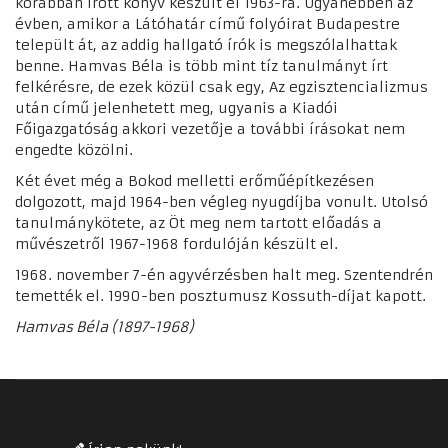
korábban írott könyv készült el 1963-ra. Ugyanebben az
évben, amikor a Látóhatár című folyóirat Budapestre
települt át, az addig hallgató írók is megszólalhattak
benne. Hamvas Béla is több mint tíz tanulmányt írt
felkérésre, de ezek közül csak egy, Az egzisztencializmus
után című jelenhetett meg, ugyanis a Kiadói
Főigazgatóság akkori vezetője a további írásokat nem
engedte közölni.
Két évet még a Bokod melletti erőműépítkezésen
dolgozott, majd 1964-ben végleg nyugdíjba vonult. Utolsó
tanulmánykötete, az Öt meg nem tartott előadás a
művészetről 1967-1968 fordulóján készült el.
1968. november 7-én agyvérzésben halt meg. Szentendrén
temették el. 1990-ben posztumusz Kossuth-díjat kapott.
Hamvas Béla (1897-1968)