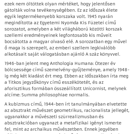
ezek nem öltöttek olyan mértéket, hogy jelentősen
gátolták volna tevékenységében. Ez az időszak élete
egyik legtermékenyebb korszaka volt. 1945 nyarán
megindította az Egyetemi Nyomda Kis Füzetei című
sorozatot, amelyben a két világháború közötti korszak
szellemi eredményeinek legfontosabb kis műveit
bocsátotta a magyar olvasó elé. A sorozatban egy művel
ő maga is szerepelt, az emberi szellem legkiválóbb
alkotásait saját válogatásban ajánló A száz könyvvel.
1946-ban jelent meg Anthologia Humana: Ötezer év
bölcsessége című szemelvény-gyűjteménye, amely 1948-
ig még két kiadást ért meg. Ebben az időszakban írta meg
a Titkos jegyzőkönyv című esszékötetét, és az
aforisztikus formában összeállított Unicornist, melynek
alcíme: Summa philosophiae normalis.
A kubizmus című, 1944-ben írt tanulmányában elvetette
az absztrakt művészet geometrikus, racionalista jellegét,
ugyanakkor a művészeti szürrealizmusban és
absztrakcióban ugyanazt a metafizikai igényt ismerte
fel, mint az archaikus művészetben. Ennek jegyében