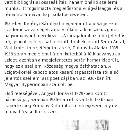
vett bibliográfiai összeállítás, hanem önálló szellemi
munka, itt fogalmazta meg először a világválsággal és a
téma irodalmával kapcsolatos nézeteit.
1935-ben Kerényi Károllyal megalapította a Sziget-kör
szellemi szövetséget, amely főként a klasszikus görög
hagyományból merítkezett. A mozgalomhoz több jelentős
író, gondolkodó is csatlakozott, többek között Szerb Antal,
Waldapfel Imre, Németh László, Dobrovits Aladár. 1935-
1936 során megjelent három kötetből álló kiadványuk a
Sziget, azonban a megjelentetés során hamar kiderült,
hogy ez a szellemi közösség megvalósíthatatlan. A
Sziget-körrel kapcsolatos keserű tapasztalatairól első
jelentős szellemi ars poeticájában, az 1936-ban írt
Magyar Hyperionban számolt be.
Első feleségével, Angyal Ilonával 1929-ben kötött
házasságot, azonban 1936-ban el is váltak. 1936-ban
ismerte meg Kemény Katalint és nem egészen egy év
múlva házasodtak össze.