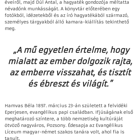
éveiről, majd Dúl Antal, a hagyaték gondozója méltatta
névadónk munkásságát. A könyvtár előterében egy
fotókból, idézetekből és az író hagyatékából származó,
személyes tárgyakból álló kamara-kiállítás tekinthető
meg.
„A mű egyetlen értelme, hogy
mialatt az ember dolgozik rajta,
az emberre visszahat, és tisztít
és ébreszt és világít.”
Hamvas Béla 1897. március 23-án született a felvidéki
Eperjesen, evangélikus papi családban. Ifjúságának első
meghatározó színtere, a több nemzetiség kultúráját
ötvöző nagyváros, Pozsony. Édesapja az Evangélikus
Líceum magyar-német szakos tanára volt, ahol fia is
tanult.