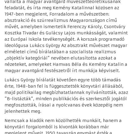
vállalta a magyar avantgárd művészetteoretikusának
feladatát, és írta meg Kemény Katalinnal közösen az
1947-ben megjelent, Forradalom a művészetben:
absztrakció és szürrealizmus Magyarországon című
művét, amelyben ismertetik Ferenczy Károly, Csontváry
Kosztka Tivadar és Gulácsy Lajos munkásságát, valamint
az Európai Iskola tevékenységét. A korszak programadó
ideológusa Lukács György Az absztrakt művészet magyar
elméletei című bírálatában a szocialista realizmus
„objektív kategóriái” nevében elutasította azokat a
nézeteket, amelyeket Hamvas Béla és Kemény Katalin a
magyar avantgárd festészetről írt munkája képviselt.
Lukács György bírálatát követően egyre több támadás
érte, 1948-ban fel is függesztették könyvtári állásából,
majd politikailag megbízhatatlannak nyilvánították, azaz
"B-listázták", minden publikációs és szerkesztői jogától
megfosztották, írásai a nyolcvanas évek közepéig nem
jelenhettek meg.
Nemcsak a kiadók nem közölhették munkáit, hanem a
könyvtári forgalomból is kivonták korábban már
megjelent műveit. 1950 tavaszán egymást érték a