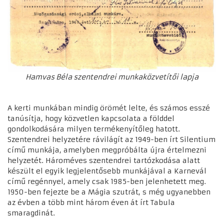
Hamvas Béla szentendrei munkaközvetítői lapja
A kerti munkában mindig örömét lelte, és számos esszé
tanúsítja, hogy közvetlen kapcsolata a földdel
gondolkodására milyen termékenyítőleg hatott.
Szentendrei helyzetére rávilágít az 1949-ben írt Silentium
című munkája, amelyben megpróbálta újra értelmezni
helyzetét. Hároméves szentendrei tartózkodása alatt
készült el egyik legjelentősebb munkájával a Karnevál
című regénnyel, amely csak 1985-ben jelenhetett meg.
1950-ben fejezte be a Mágia szutrát, s még ugyanebben
az évben a több mint három éven át írt Tabula
smaragdinát.