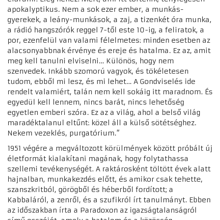
apokalyptikus. Nem a sok ezer ember, a munkás-
gyerekek, a leány-munkások, a zaj, a tizenkét óra munka,
a rádió hangszórók reggel 7-től este 10-ig, a feliratok, a
por, ezenfelül van valami félelmetes: minden esetben az
alacsonyabbnak érvénye és ereje és hatalma. Ez az, amit
meg kell tanulni elviselni… Különös, hogy nem
szenvedek. Inkább szomorú vagyok, és tökéletesen
tudom, ebből mi lesz, és mi lehet… A Gondviselés ide
rendelt valamiért, talán nem kell sokáig itt maradnom. És
egyedül kell lennem, nincs barát, nincs lehetőség
egyetlen emberi szóra. Ez az a világ, ahol a belső világ
maradéktalanul eltűnt: közel áll a külső sötétséghez.
Nekem vezeklés, purgatórium.”
1951 végére a megváltozott körülmények között próbált új
életformát kialakítani magának, hogy folytathassa
szellemi tevékenységét. A raktárosként töltött évek alatt
hajnalban, munkakezdés előtt, és amikor csak tehette,
szanszkritból, görögből és héberből fordított; a
Kabbaláról, a zenről, és a szufikról írt tanulmányt. Ebben
az időszakban írta a Paradoxon az igazságtalanságról