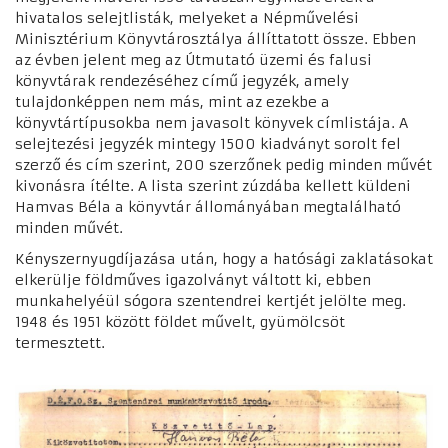
hivatalos selejtlisták, melyeket a Népművelési
Minisztérium Könyvtárosztálya állíttatott össze. Ebben
az évben jelent meg az Útmutató üzemi és falusi
könyvtárak rendezéséhez című jegyzék, amely
tulajdonképpen nem más, mint az ezekbe a
könyvtártípusokba nem javasolt könyvek címlistája. A
selejtezési jegyzék mintegy 1500 kiadványt sorolt fel
szerző és cím szerint, 200 szerzőnek pedig minden művét
kivonásra ítélte. A lista szerint zúzdába kellett küldeni
Hamvas Béla a könyvtár állományában megtalálható
minden művét.
Kényszernyugdíjazása után, hogy a hatósági zaklatásokat
elkerülje földműves igazolványt váltott ki, ebben
munkahelyéül sógora szentendrei kertjét jelölte meg.
1948 és 1951 között földet művelt, gyümölcsöt
termesztett.