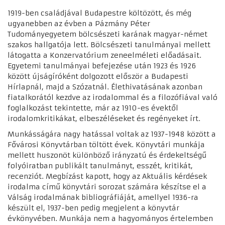
1919-ben családjával Budapestre költözött, és még
ugyanebben az évben a Pázmány Péter
Tudományegyetem bölcsészeti karának magyar-német
szakos hallgatója lett. Bölcsészeti tanulmányai mellett
látogatta a Konzervatórium zeneelméleti előadásait.
Egyetemi tanulmányai befejezése után 1923 és 1926
között újságíróként dolgozott először a Budapesti
Hírlapnál, majd a Szózatnál. Élethivatásának azonban
fiatalkorától kezdve az irodalommal és a filozófiával való
foglalkozást tekintette, már az 1910-es évektől
irodalomkritikákat, elbeszéléseket és regényeket írt.
Munkásságára nagy hatással voltak az 1937-1948 között a
Fővárosi Könyvtárban töltött évek. Könyvtári munkája
mellett huszonöt különböző irányzatú és érdekeltségű
folyóiratban publikált tanulmányt, esszét, kritikát,
recenziót. Megbízást kapott, hogy az Aktuális kérdések
irodalma című könyvtári sorozat számára készítse el a
Válság irodalmának bibliográfiáját, amellyel 1936-ra
készült el, 1937-ben pedig megjelent a könyvtár
évkönyvében. Munkája nem a hagyományos értelemben