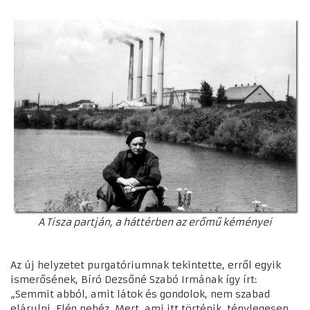
A Tisza partján, a háttérben az erőmű kéményei
Az új helyzetet purgatóriumnak tekintette, erről egyik
ismerősének, Bíró Dezsőné Szabó Irmának így írt:
„Semmit abból, amit látok és gondolok, nem szabad
elárulni. Elég nehéz. Mert, ami itt történik, ténylegesen