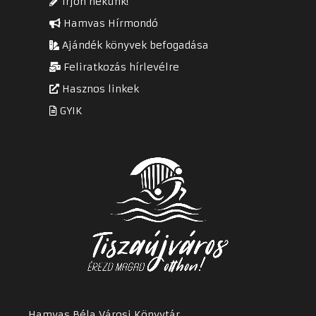
Írjon nekünk!
Hamvas Hírmondó
Ajándék könyvek befogadása
Feliratkozás hírlevélre
Hasznos linkek
GYIK
Hamvas Béla Városi Könyvtár