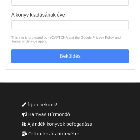
A könyv kiadásának éve
This site is protected by reCAPTCHA and the Google
Privacy Policy
and
Terms of Service
apply.
Beküldés
Írjon nekünk!
Hamvas Hírmondó
Ajándék könyvek befogadása
Feliratkozás hírlevélre