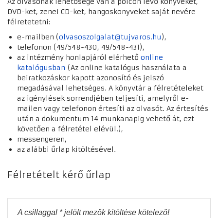
Az olvasónak lehetősége van a polcon lévő könyveket,
DVD-ket, zenei CD-ket, hangoskönyveket saját nevére
félretetetni:
e-mailben (
olvasoszolgalat@tujvaros.hu
),
telefonon (49/548-430, 49/548-431),
az intézmény honlapjáról elérhető
online
katalógusban
(Az online katalógus használata a
beiratkozáskor kapott azonosító és jelszó
megadásával lehetséges. A könyvtár a félretételeket
az igénylések sorrendjében teljesíti, amelyről e-
mailen vagy telefonon értesíti az olvasót. Az értesítés
után a dokumentum 14 munkanapig vehető át, ezt
követően a félretétel elévül.),
messengeren,
az alábbi űrlap kitöltésével.
Félretételt kérő űrlap
A csillaggal * jelölt mezők kitöltése kötelező!