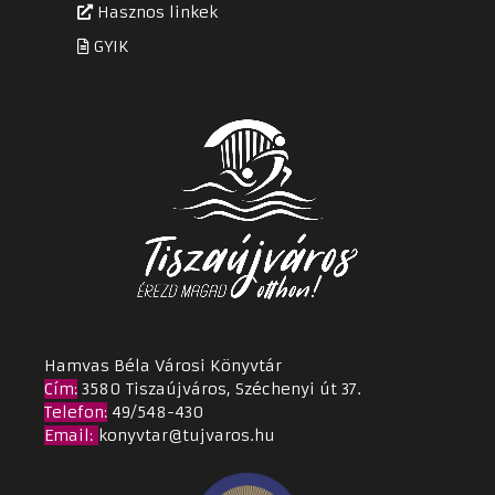
Hasznos linkek
GYIK
Hamvas Béla Városi Könyvtár
Cím
:
3580 Tiszaújváros, Széchenyi út 37.
Telefon:
49/548-430
Email
:
konyvtar@tujvaros.hu