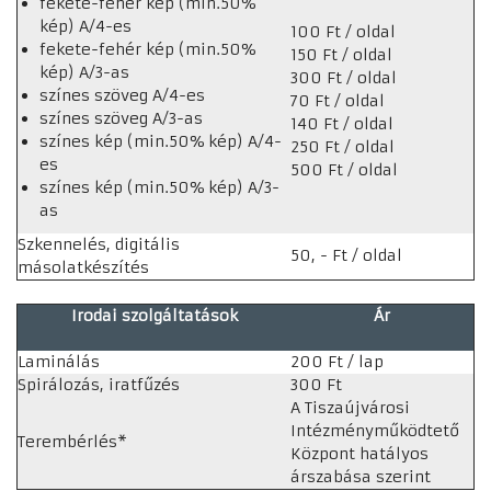
fekete-fehér kép (min.50%
kép) A/4-es
100 Ft / oldal
fekete-fehér kép (min.50%
150 Ft / oldal
kép) A/3-as
300 Ft / oldal
színes szöveg A/4-es
70 Ft / oldal
színes szöveg A/3-as
140 Ft / oldal
színes kép (min.50% kép) A/4-
250 Ft / oldal
es
500 Ft / oldal
színes kép (min.50% kép) A/3-
as
Szkennelés, digitális
50, - Ft / oldal
másolatkészítés
Irodai szolgáltatások
Ár
Laminálás
200 Ft / lap
Spirálozás, iratfűzés
300 Ft
A Tiszaújvárosi
Intézményműködtető
Terembérlés*
Központ hatályos
árszabása szerint