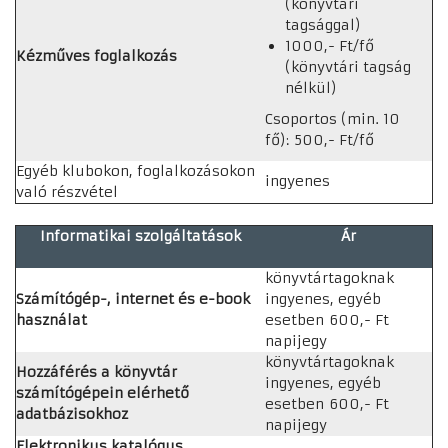
(könyvtári
tagsággal)
1000,- Ft/fő
Kézműves foglalkozás
(könyvtári tagság
nélkül)
Csoportos (min. 10
fő): 500,- Ft/fő
Egyéb klubokon, foglalkozásokon
ingyenes
való részvétel
Informatikai szolgáltatások
Ár
könyvtártagoknak
Számítógép-, internet és e-book
ingyenes, egyéb
használat
esetben 600,- Ft
napijegy
könyvtártagoknak
Hozzáférés a könyvtár
ingyenes, egyéb
számítógépein elérhető
esetben 600,- Ft
adatbázisokhoz
napijegy
Elektronikus katalógus