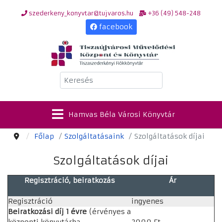
szederkeny_konyvtar@tujvaros.hu
+36 (49) 548-248
facebook
Keresés
Hamvas Béla Városi Könyvtár
Főlap
Szolgáltatásaink
Szolgáltatások díjai
Szolgáltatások díjai
Regisztráció, beiratkozás
Ár
Regisztráció
ingyenes
Beiratkozási díj 1 évre
(érvényes a