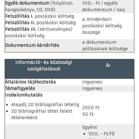
Egyéb dokumentum
(folyóirat,
100,- Ft / egyéb
hangoskönyv, CD, DVD)
dokumentum / nap
Felszólítás I.
postázási költség
a mindenkori
Felszólítás II.
postázási költség
postázási költség
Felszólítás III.
(tértivevényes)
összege
postázási költség
a dokumentum
Dokumentum kártérítés
pótlásának költsége
Információ- és közösségi
Ár
szolgáltatások
Általános tájékoztatás
ingyenes
Témafigyelés
ingyenes
Irodalomkutatás
Alapdíj 20 bibliográfiai tételig
2500 Ft
20 bibliográfiai tétel felett
50 Ft
tételenként
Egyéni:
500, - Ft/fő