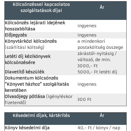
Kölcsönzéssel kapcsolatos
Ár
szolgáltatások díjai
Kölcsönzés lejárati idejének
ingyenes
hosszabbítása
Előjegyzés
ingyenes
Könyvtárközi kölcsönzés
a mindenkori
(szállítási költség)
postaköltség összege
zárástól-nyitásig /
Letéti díj kézikönyvek
változó, de min.
kölcsönzésére
3000,- Ft
Diavetítő készülék
5000,- Ft letéti díj
Dokumentum kölcsönzés
“Könyvet házhoz” szolgáltatás
ingyenes
keretében
Olvasójegy pótlása
(igényléskor
300 Ft
fizetendő)
Késedelmi díjak, kártérítés
Ár
Könyv késedelmi díja
40,- Ft / könyv / nap