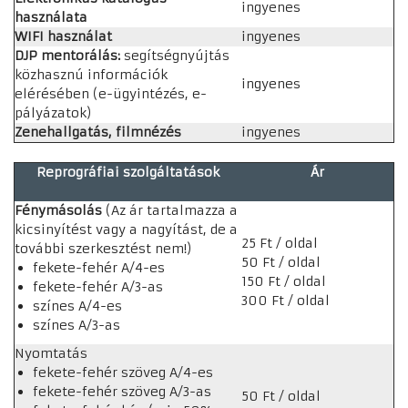
ingyenes
használata
WIFI használat
ingyenes
DJP mentorálás:
segítségnyújtás
közhasznú információk
ingyenes
elérésében (e-ügyintézés, e-
pályázatok)
Zenehallgatás, filmnézés
ingyenes
Reprográfiai szolgáltatások
Ár
Fénymásolás
(Az ár tartalmazza a
kicsinyítést vagy a nagyítást, de a
25 Ft / oldal
további szerkesztést nem!)
50 Ft / oldal
fekete-fehér A/4-es
150 Ft / oldal
fekete-fehér A/3-as
300 Ft / oldal
színes A/4-es
színes A/3-as
Nyomtatás
fekete-fehér szöveg A/4-es
fekete-fehér szöveg A/3-as
50 Ft / oldal