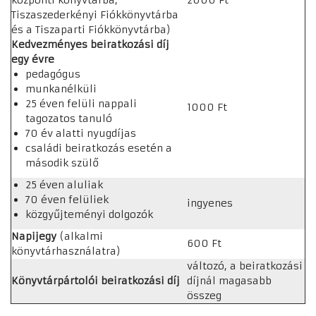
központi könyvtárba,
2000 Ft
Tiszaszederkényi Fiókkönyvtárba
és a Tiszaparti Fiókkönyvtárba)
Kedvezményes beiratkozási díj
egy évre
pedagógus
munkanélküli
25 éven felüli nappali
1000 Ft
tagozatos tanuló
70 év alatti nyugdíjas
családi beiratkozás esetén a
második szülő
25 éven aluliak
70 éven felüliek
ingyenes
közgyűjteményi dolgozók
Napijegy
(alkalmi
600 Ft
könyvtárhasználatra)
változó, a beiratkozási
Könyvtárpártolói beiratkozási díj
díjnál magasabb
összeg