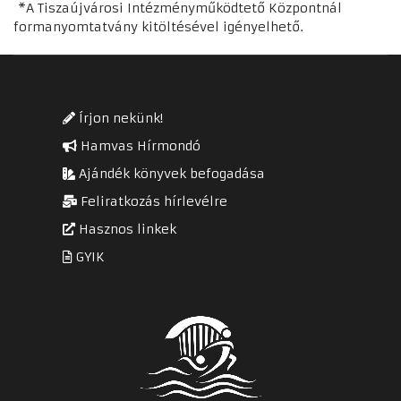
*A Tiszaújvárosi Intézményműködtető Központnál
formanyomtatvány kitöltésével igényelhető.
Írjon nekünk!
Hamvas Hírmondó
Ajándék könyvek befogadása
Feliratkozás hírlevélre
Hasznos linkek
GYIK