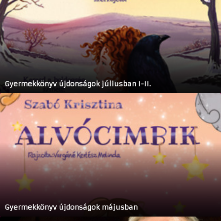
Gyermekkönyv újdonságok júliusban I-II.
Gyermekkönyv újdonságok májusban