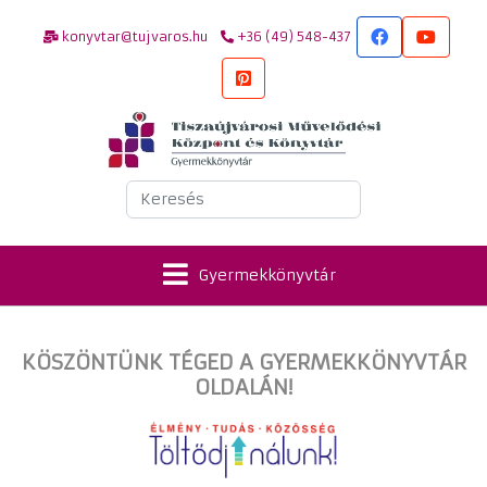
konyvtar@tujvaros.hu
+36 (49) 548-437
Keresés
Gyermekkönyvtár
KÖSZÖNTÜNK TÉGED A GYERMEKKÖNYVTÁR
OLDALÁN!