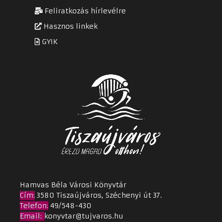
Feliratkozás hírlevélre
Hasznos linkek
GYIK
Hamvas Béla Városi Könyvtár
Cím
:
3580 Tiszaújváros, Széchenyi út 37.
Telefon:
49/548-430
Email
:
konyvtar@tujvaros.hu