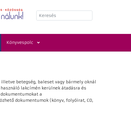
Keresés
Könyvespolc
 illetve betegség, baleset vagy bármely oknál
a használó lakcímén kerülnek átadásra és
isz dokumentumokat a
nözhető dokumentumok (könyv, folyóirat, CD,