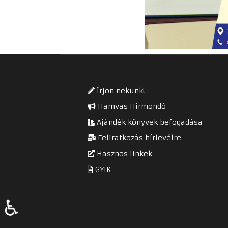
Írjon nekünk!
Hamvas Hírmondó
Ajándék könyvek befogadása
Feliratkozás hírlevélre
Hasznos linkek
GYIK
♿