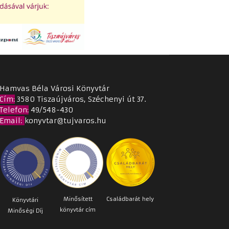
Hamvas Béla Városi Könyvtár
Cím
:
3580 Tiszaújváros, Széchenyi út 37.
Telefon:
49/548-430
Email
:
konyvtar@tujvaros.hu
Minősített
Családbarát
hely
Könyvtári
könyvtár cím
Minőségi Díj