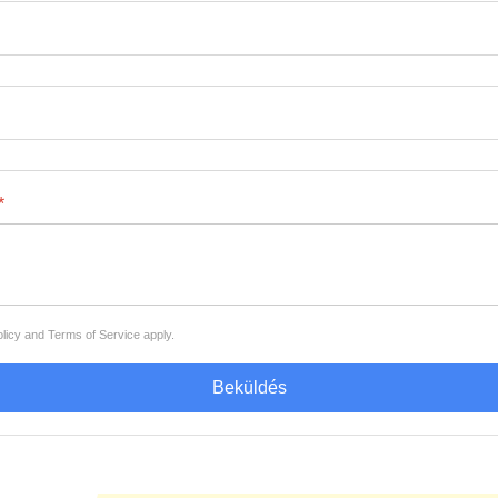
*
licy
and
Terms of Service
apply.
Beküldés