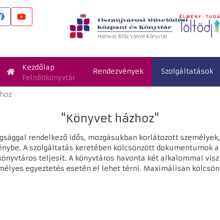
Kezdőlap
Rendezvények
Szolgáltatások
Felnőttkönyvtár
hoz
"Könyvet házhoz"
agsággal rendelkező idős, mozgásukban korlátozott személyek,
igénybe. A szolgáltatás keretében kölcsönzött dokumentumok 
 könyvtáros teljesít. A könyvtáros havonta két alkalommal v
mélyes egyeztetés esetén el lehet térni. Maximálisan kölcsö