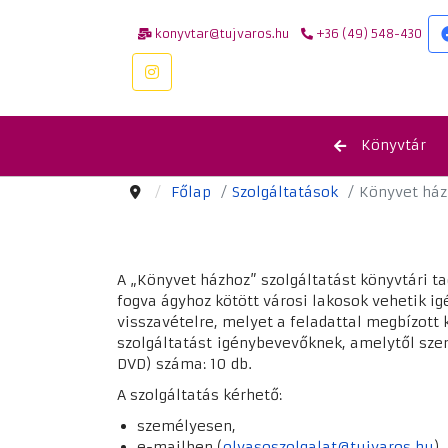
konyvtar@tujvaros.hu
+36 (49) 548-430
Könyvtár
Főlap
Szolgáltatások
Könyvet ház
A „Könyvet házhoz” szolgáltatást könyvtári t
fogva ágyhoz kötött városi lakosok vehetik 
visszavételre, melyet a feladattal megbízott
szolgáltatást igénybevevőknek, amelytől sze
DVD) száma: 10 db.
A szolgáltatás kérhető:
személyesen,
e-mailben (
olvasoszolgalat@tujvaros.hu
),