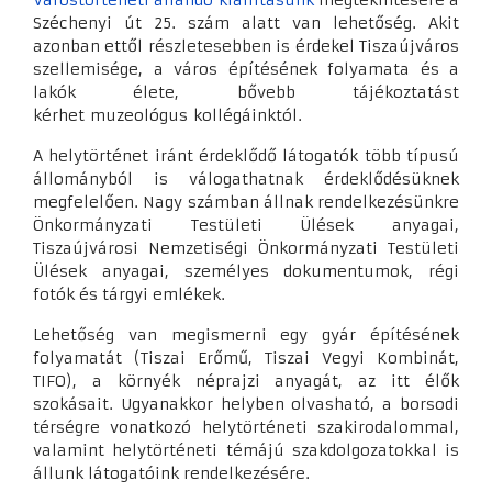
Várostörténeti állandó kiállításunk
megtekintésére a
Széchenyi út 25. szám alatt van lehetőség. Akit
azonban ettől részletesebben is érdekel Tiszaújváros
szellemisége, a város építésének folyamata és a
lakók élete, bővebb tájékoztatást
kérhet muzeológus kollégáinktól.
A helytörténet iránt érdeklődő látogatók több típusú
állományból is válogathatnak érdeklődésüknek
megfelelően. Nagy számban állnak rendelkezésünkre
Önkormányzati Testületi Ülések anyagai,
Tiszaújvárosi Nemzetiségi Önkormányzati Testületi
Ülések anyagai, személyes dokumentumok, régi
fotók és tárgyi emlékek.
Lehetőség van megismerni egy gyár építésének
folyamatát (Tiszai Erőmű, Tiszai Vegyi Kombinát,
TIFO), a környék néprajzi anyagát, az itt élők
szokásait. Ugyanakkor helyben olvasható, a borsodi
térségre vonatkozó helytörténeti szakirodalommal,
valamint helytörténeti témájú szakdolgozatokkal is
állunk látogatóink rendelkezésére.