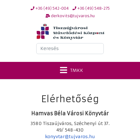
+36 (49) 542-004
+36 (49) 548-275
derkovits@tujvaros.hu
Keresés
TMKK
Elérhetőség
Hamvas Béla Városi Könyvtár
3580 Tiszaújváros, Széchenyi út 37.
49/ 548-430
konyvtar@tujvaros.hu