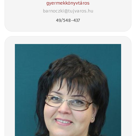
gyermekkönyvtáros
barnoczki@tujvaros.hu
49/548-437