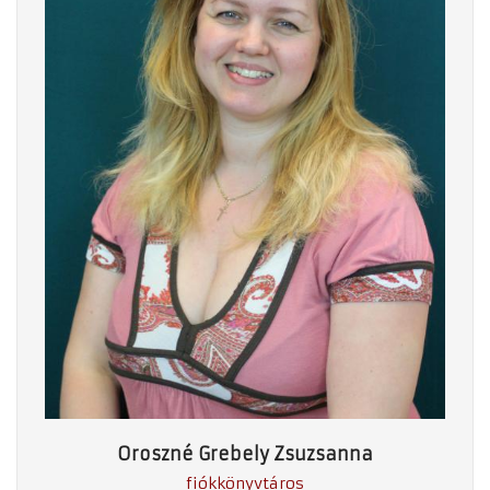
Oroszné Grebely Zsuzsanna
fiókkönyvtáros