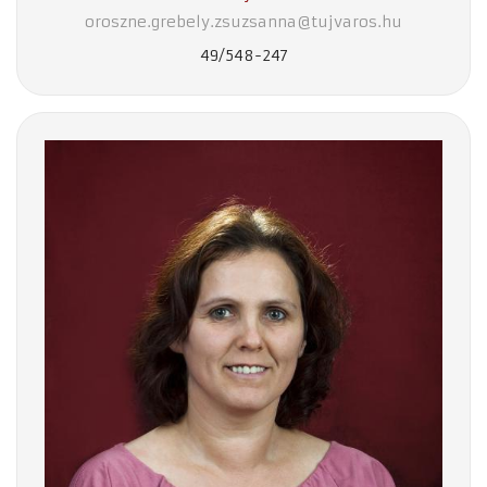
oroszne.grebely.zsuzsanna@tujvaros.hu
49/548-247