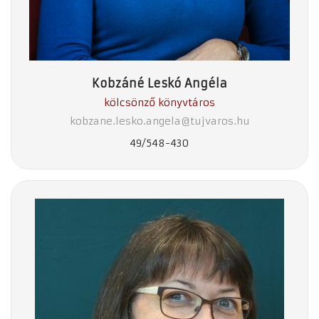
Kobzáné Leskó Angéla
kölcsönző könyvtáros
kobzane.lesko.angela@tujvaros.hu
49/548-430