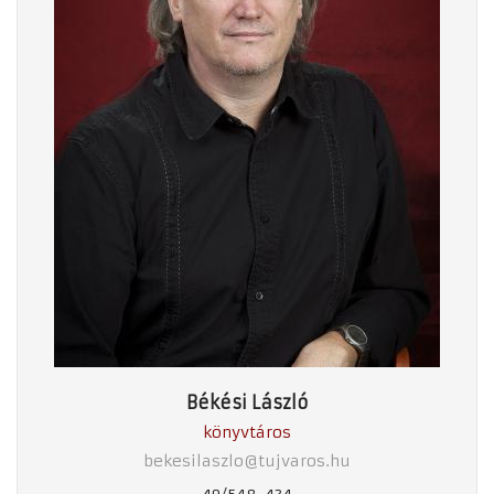
Békési László
könyvtáros
bekesilaszlo@tujvaros.hu