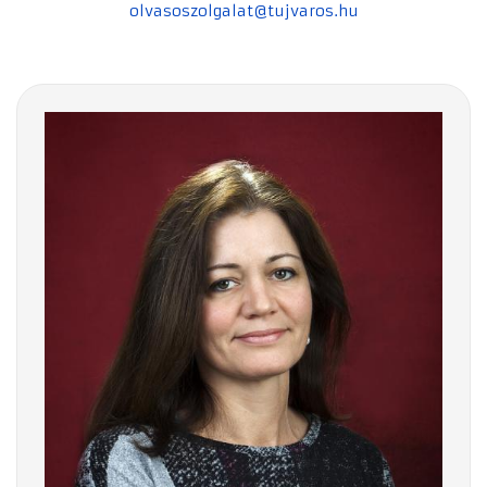
olvasoszolgalat@tujvaros.hu