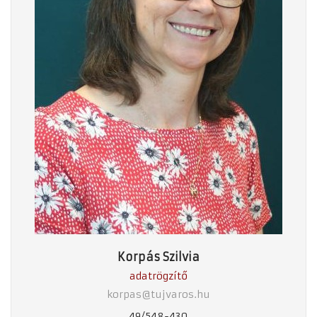
Korpás Szilvia
adatrögzítő
korpas@tujvaros.hu
49/548-430