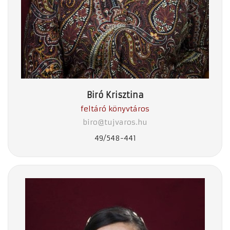
Biró Krisztina
feltáró könyvtáros
biro@tujvaros.hu
49/548-441