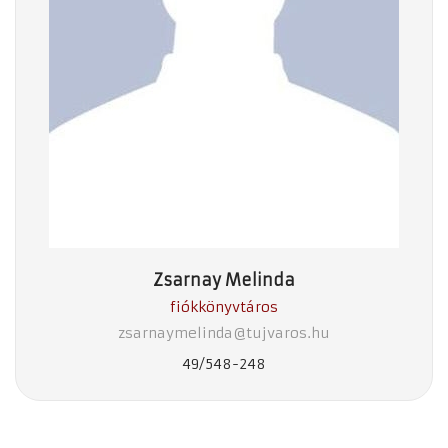
Zsarnay Melinda
fiókkönyvtáros
zsarnaymelinda@tujvaros.hu
49/548-248