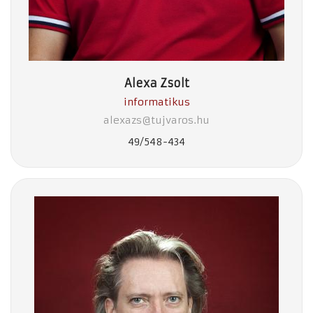
Alexa Zsolt
informatikus
alexazs@tujvaros.hu
49/548-434