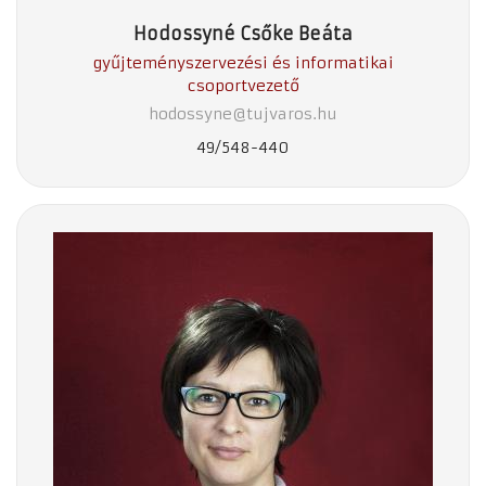
Hodossyné Csőke Beáta
gyűjteményszervezési és informatikai
csoportvezető
hodossyne@tujvaros.hu
49/548-440