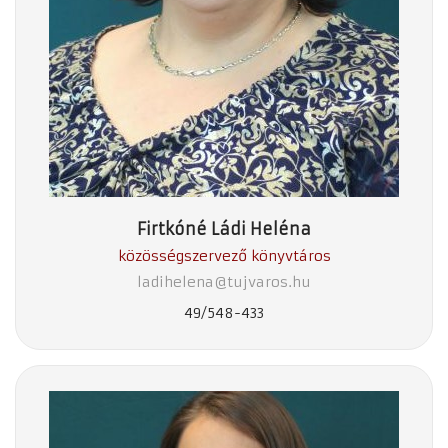
Firtkóné Ládi Heléna
közösségszervező könyvtáros
ladihelena@tujvaros.hu
49/548-433