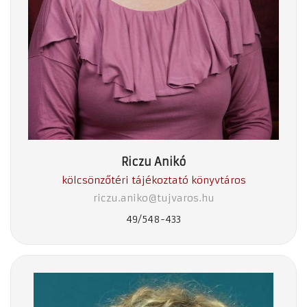
Riczu Anikó
kölcsönzőtéri tájékoztató könyvtáros
riczu.aniko@tujvaros.hu
49/548-433