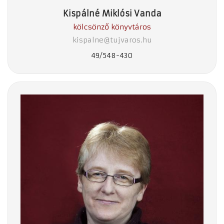
Kispálné Miklósi Vanda
kölcsönző könyvtáros
kispalne@tujvaros.hu
49/548-430