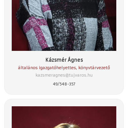
Kázsmér Ágnes
általános igazgatóhelyettes, könyvtárvezető
kazsmeragnes@tujvaros.hu
49/548-357