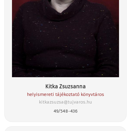
Kitka Zsuzsanna
helyismereti tájékoztató könyvtáros
kitkazsuzsa@tujvaros.hu
49/548-436