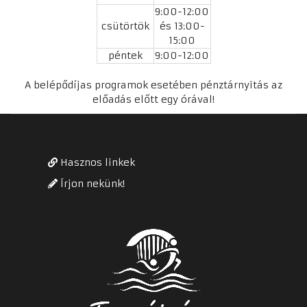
9:00-12:00
csütörtök
és 13:00-
15:00
péntek
9:00-12:00
A belépődíjas programok esetében pénztárnyitás az
előadás előtt egy órával!
Hasznos linkek
Írjon nekünk!