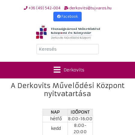
+36 (49) 542-004
derkovits@tujvaros.hu
Facebook
Keresés
Derkovits
A Derkovits Művelődési Központ
nyitvatartása
NAP
IDŐPONT
hétfő
8:00-16:00
8:00-
kedd
20:00