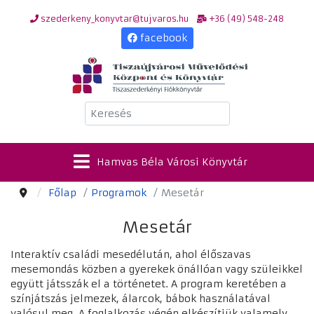
szederkeny_konyvtar@tujvaros.hu
+36 (49) 548-248
facebook
Keresés
Hamvas Béla Városi Könyvtár
Főlap
Programok
Mesetár
Mesetár
Interaktív családi mesedélután, ahol élőszavas
mesemondás közben a gyerekek önállóan vagy szüleikkel
együtt játsszák el a történetet. A program keretében a
színjátszás jelmezek, álarcok, bábok használatával
valósul meg. A foglalkozás végén elkészítjük valamely