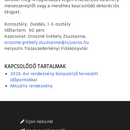
meseszereplőt vagy a meséhez kapcsolódó dekorációs
tárgyat.
Korosztály:
óvodás, 1-3. osztály
Időtartam:
60 perc
Kapcsolat:
Oroszné Grebely Zsuzsanna,
oroszne.grebely.zsuzsanna@tujvaros.hu
Helyszín: Tiszaszederkényi Fiókkönyvtár
KAPCSOLÓDÓ TARTALMAK
2026. évi rendezvény könyvjelző tervezett
időpontokkal
Aktuális rendezvény
Írjon nekünk!