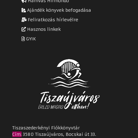
Hamvas Hírmondó
Ajándék könyvek befogadása
Feliratkozás hírlevélre
Hasznos linkek
GYIK
Tiszaszederkényi Fiókkönyvtár
Cím
:
3580 Tiszaújváros, Bocskai út 33.