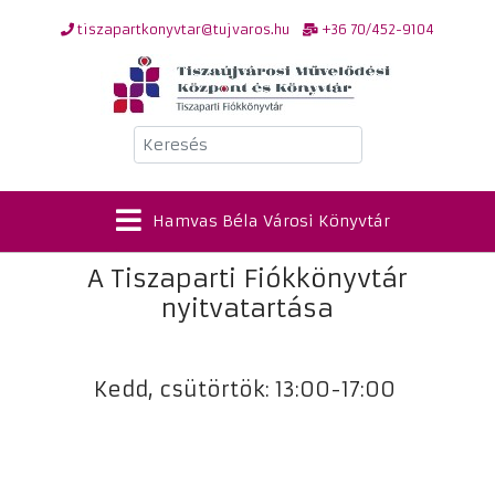
tiszapartkonyvtar@tujvaros.hu
+36 70/452-9104
Keresés
Hamvas Béla Városi Könyvtár
A Tiszaparti Fiókkönyvtár
nyitvatartása
Kedd, csütörtök: 13:00-17:00