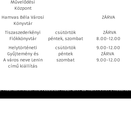
Művelődési
Központ
Hamvas Béla Városi
ZÁRVA
Könyvtár
Tiszaszederkényi
csütörtök
ZÁRVA
Fiókkönyvtár
péntek, szombat
8.00-12.00
Helytörténeti
csütörtök
9.00-12.00
Gyűjtemény és
péntek
ZÁRVA
A város neve Lenin
szombat
9.00-12.00
című kiállítás
 | TISZAÚJVÁROSI MŰVELŐDÉSI KÖZPONT ÉS KÖNYVTÁR | Készítet