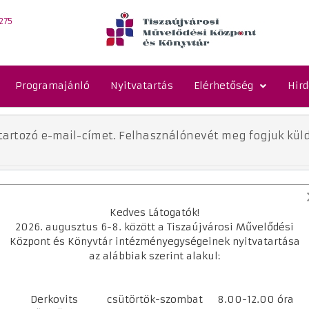
275
Programajánló
Nyitvatartás
Elérhetőség
Hir
oz tartozó e-mail-címet. Felhasználónevét meg fogjuk k
Kedves Látogatók!
2026. augusztus 6-8. között a Tiszaújvárosi Művelődési
Központ és Könyvtár intézményegységeinek nyitvatartása
az alábbiak szerint alakul:
Derkovits
csütörtök-szombat
8.00-12.00 óra