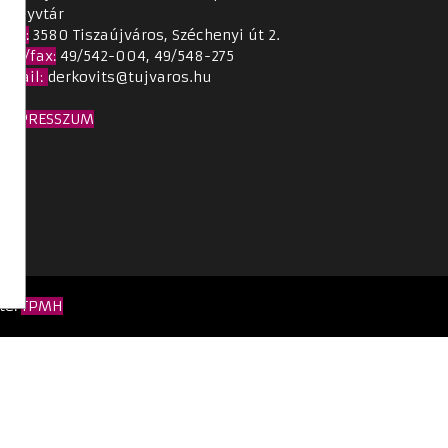
Könyvtár
Cím
:
3580 Tiszaújváros, Széchenyi út 2.
Tel./fax:
49/542-004, 49/548-275
Email
:
derkovits@tujvaros.hu
IMPRESSZUM
te:
TPMH