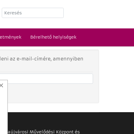
Keresés
detmények
Bérelhető helyiségek
üldeni az e-mail-címére, amennyiben
×
Tiszaújvárosi Művelődési Központ és