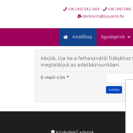
+36 (49) 542-004
+36 (49) 548-
derkovits@tujvaros.hu
Kezdőlap
Egységeink
Kérjük, írja be a felhasználói fiókjáh
megtaláljuk az adatbázisunkban.
E-mail-cím
*
Indítás
Közérdekű adatok