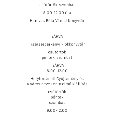
csütörtök-szombat
8.00-12.00 óra
Hamvas Béla Városi Könyvtár
Közérdekű adatok
ZÁRVA
Beszerzések
Tiszaszederkényi Fiókkönyvtár
Adó 1%
csütörtök
péntek, szombat
Pályázatok
ZÁRVA
Adatkezelési Tájékoztató
8.00-12.00
Akadálymentesítési Nyilatkozat
Helytörténeti Gyűjtemény és
Panaszkezelés
A város neve Lenin című kiállítás
csütörtök
péntek
szombat
9.00-12.00