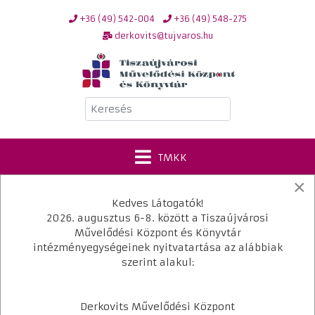
+36 (49) 542-004
+36 (49) 548-275
derkovits@tujvaros.hu
Keresés
TMKK
×
Kedves Látogatók!
Kérjük, írja be a fiókja e-mail-címét, melyre
2026. augusztus 6-8. között a Tiszaújvárosi
küldünk Önnek egy ellenőrző kódot. Az ellenőrző
Művelődési Központ és Könyvtár
kód átvétele után meg tudja majd adni a fiókja új
intézményegységeinek nyitvatartása az alábbiak
jelszavát.
szerint alakul:
E-mail-cím
*
Derkovits Művelődési Központ
Indítás