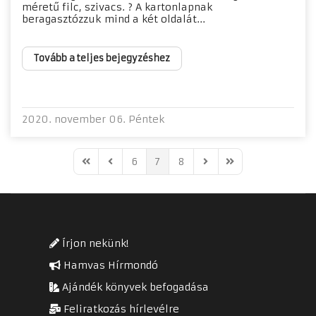
méretű filc, szivacs. ? A kartonlapnak
beragasztózzuk mind a két oldalát...
Tovább a teljes bejegyzéshez
2020. november 06. Péntek
6
7
8
First Page
Previous Page
Next Page
Last Page
Írjon nekünk!
Hamvas Hírmondó
Ajándék könyvek befogadása
Feliratkozás hírlevélre