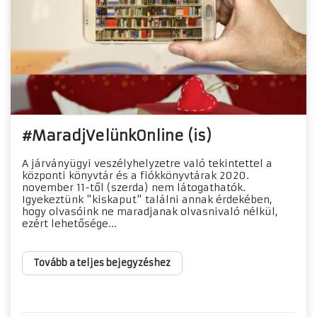
#MaradjVelünkOnline (is)
A járványügyi veszélyhelyzetre való tekintettel a
központi könyvtár és a fiókkönyvtárak 2020.
november 11-től (szerda) nem látogathatók.
Igyekeztünk "kiskaput" találni annak érdekében,
hogy olvasóink ne maradjanak olvasnivaló nélkül,
ezért lehetősége...
Tovább a teljes bejegyzéshez