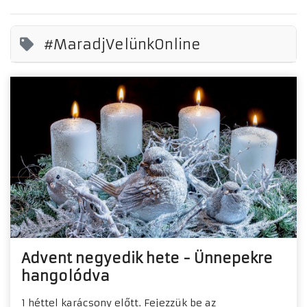
#MaradjVelünkOnline
Advent negyedik hete - Ünnepekre
hangolódva
1 héttel karácsony előtt. Fejezzük be az