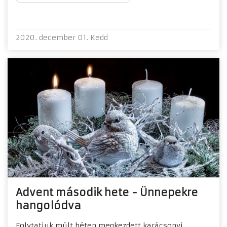
2020. december 01. Kedd
Advent második hete - Ünnepekre
hangolódva
Folytatjuk múlt héten megkezdett karácsonyi