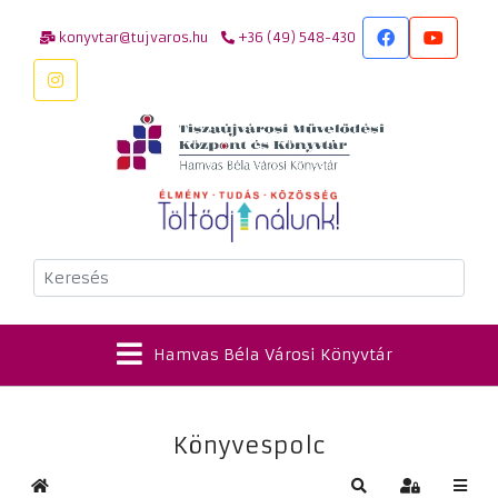
konyvtar@tujvaros.hu
+36 (49) 548-430
Keresés
Hamvas Béla Városi Könyvtár
Könyvespolc
Kezdőlap
Keresés
Bejelentkez