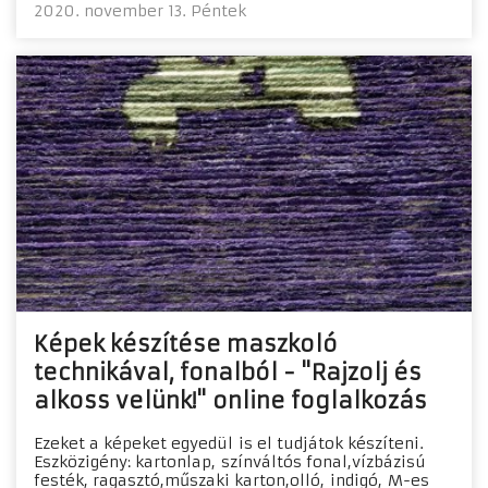
2020. november 13. Péntek
Képek készítése maszkoló
technikával, fonalból - "Rajzolj és
alkoss velünk!" online foglalkozás
Ezeket a képeket egyedül is el tudjátok készíteni.
Eszközigény: kartonlap, színváltós fonal,vízbázisú
festék, ragasztó,műszaki karton,olló, indigó, M-es