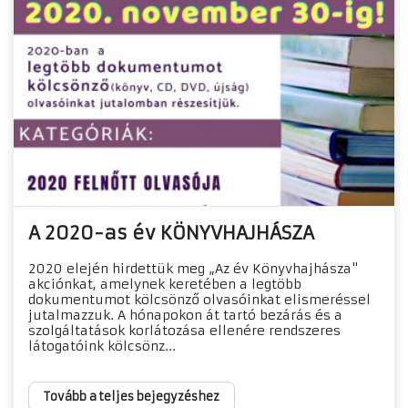
A 2020-as év KÖNYVHAJHÁSZA
2020 elején hirdettük meg „Az év Könyvhajhásza"
akciónkat, amelynek keretében a legtöbb
dokumentumot kölcsönző olvasóinkat elismeréssel
jutalmazzuk. A hónapokon át tartó bezárás és a
szolgáltatások korlátozása ellenére rendszeres
látogatóink kölcsönz...
Tovább a teljes bejegyzéshez