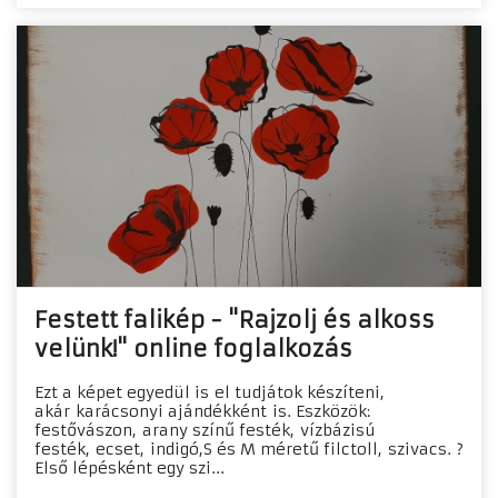
Festett falikép - "Rajzolj és alkoss
velünk!" online foglalkozás
Ezt a képet egyedül is el tudjátok készíteni,
akár karácsonyi ajándékként is. Eszközök:
festővászon, arany színű festék, vízbázisú
festék, ecset, indigó,S és M méretű filctoll, szivacs. ?
Első lépésként egy szi...