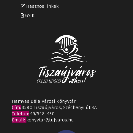
Hasznos linkek
GYIK
Hamvas Béla Városi Könyvtár
Cím
:
3580 Tiszaújváros, Széchenyi út 37.
Telefon:
49/548-430
Email
:
konyvtar@tujvaros.hu