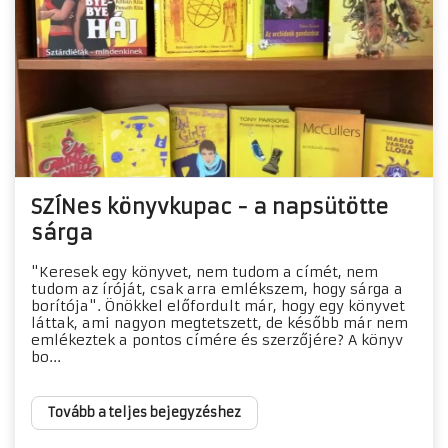
SZÍNes könyvkupac - a napsütötte
sárga
"Keresek egy könyvet, nem tudom a címét, nem
tudom az íróját, csak arra emlékszem, hogy sárga a
borítója". Önökkel előfordult már, hogy egy könyvet
láttak, ami nagyon megtetszett, de később már nem
emlékeztek a pontos címére és szerzőjére? A könyv
bo...
Tovább a teljes bejegyzéshez