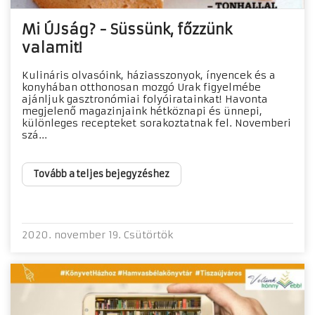
Mi ÚJság? - Süssünk, főzzünk
valamit!
Kulináris olvasóink, háziasszonyok, ínyencek és a
konyhában otthonosan mozgó Urak figyelmébe
ajánljuk gasztronómiai folyóiratainkat! Havonta
megjelenő magazinjaink hétköznapi és ünnepi,
különleges recepteket sorakoztatnak fel. Novemberi
szá...
Tovább a teljes bejegyzéshez
2020. november 19. Csütörtök