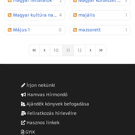
magyar feltalálók
2
Magyar költészet napja
3
Magyar kultúra napja
4
majális
1
Május 1
0
mazsorett
1
10
11
12
First Page
Previous Page
Next Page
Last Page
Írjon nekünk!
Hamvas Hírmondó
Ajándék könyvek befogadása
Feliratkozás hírlevélre
Hasznos linkek
GYIK