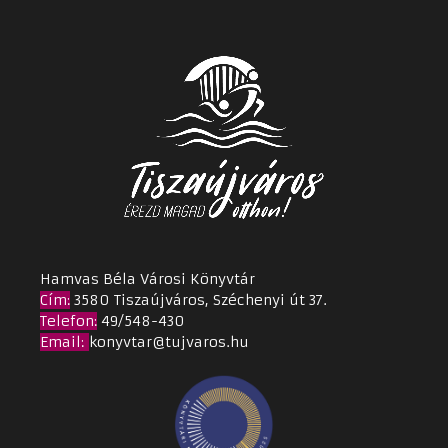
Hamvas Béla Városi Könyvtár
Cím
:
3580 Tiszaújváros, Széchenyi út 37.
Telefon:
49/548-430
Email
:
konyvtar@tujvaros.hu