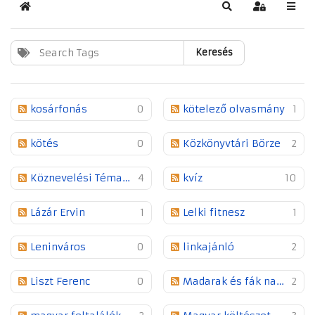
Kezdőlap
Keresés
Bejelentkez
Keresés
kosárfonás
0
kötelező olvasmány
1
kötés
0
Közkönyvtári Börze
2
Köznevelési Témahét
4
kvíz
10
Lázár Ervin
1
Lelki fitnesz
1
Leninváros
0
linkajánló
2
Liszt Ferenc
0
Madarak és fák napja
2