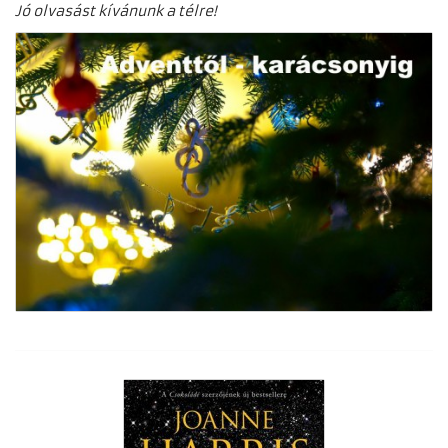
Jó olvasást kívánunk a télre!