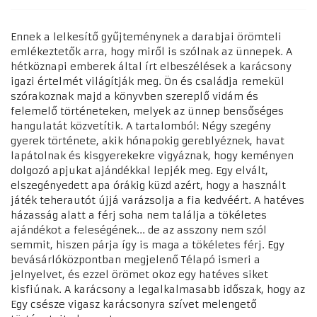
Ennek a lelkesítő gyűjteménynek a darabjai örömteli
emlékeztetők arra, hogy miről is szólnak az ünnepek. A
hétköznapi emberek által írt elbeszélések a karácsony
igazi értelmét világítják meg. Ön és családja remekül
szórakoznak majd a könyvben szereplő vidám és
felemelő történeteken, melyek az ünnep bensőséges
hangulatát közvetítik. A tartalomból: Négy szegény
gyerek története, akik hónapokig gereblyéznek, havat
lapátolnak és kisgyerekekre vigyáznak, hogy keményen
dolgozó apjukat ajándékkal lepjék meg. Egy elvált,
elszegényedett apa órákig küzd azért, hogy a használt
játék teherautót újjá varázsolja a fia kedvéért. A hatéves
házasság alatt a férj soha nem találja a tökéletes
ajándékot a feleségének... de az asszony nem szól
semmit, hiszen párja így is maga a tökéletes férj. Egy
bevásárlóközpontban megjelenő Télapó ismeri a
jelnyelvet, és ezzel örömet okoz egy hatéves siket
kisfiúnak. A karácsony a legalkalmasabb időszak, hogy az
Egy csésze vigasz karácsonyra szívet melengető