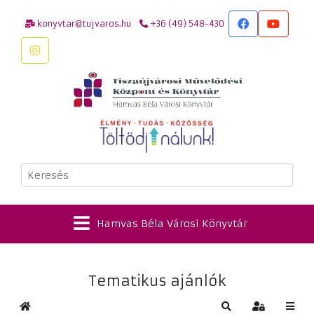
konyvtar@tujvaros.hu
+36 (49) 548-430
Keresés
Hamvas Béla Városi Könyvtár
Tematikus ajánlók
Kezdőlap
Keresés
Bejelentkez