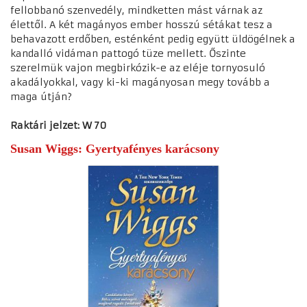
fellobbanó szenvedély, mindketten mást várnak az
élettől. A két magányos ember hosszú sétákat tesz a
behavazott erdőben, esténként pedig együtt üldögélnek a
kandalló vidáman pattogó tüze mellett. Őszinte
szerelmük vajon megbirkózik-e az eléje tornyosuló
akadályokkal, vagy ki-ki magányosan megy tovább a
maga útján?
Raktári jelzet: W 70
Susan Wiggs: Gyertyafényes karácson
y