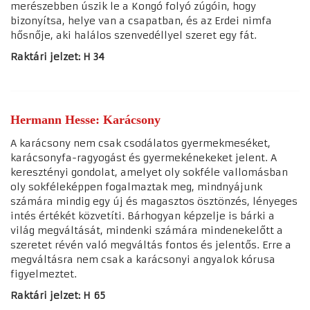
merészebben úszik le a Kongó folyó zúgóin, hogy
bizonyítsa, helye van a csapatban, és az Erdei nimfa
hősnője, aki halálos szenvedéllyel szeret egy fát
.
Raktári jelzet: H 34
Hermann Hesse: Karácsony
A karácsony nem csak csodálatos gyermekmeséket,
karácsonyfa-ragyogást és gyermekénekeket jelent. A
keresztényi gondolat, amelyet oly sokféle vallomásban
oly sokféleképpen fogalmaztak meg, mindnyájunk
számára mindig egy új és magasztos ösztönzés, lényeges
intés értékét közvetíti. Bárhogyan képzelje is bárki a
világ megváltását, mindenki számára mindenekelőtt a
szeretet révén való megváltás fontos és jelentős. Erre a
megváltásra nem csak a karácsonyi angyalok kórusa
figyelmeztet.
Raktári jelzet: H 65