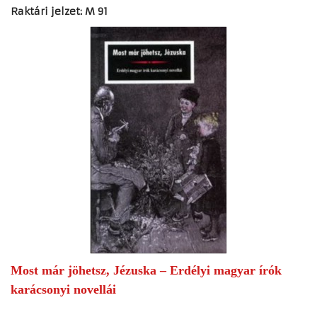
Raktári jelzet: M 91
Most már jöhetsz, Jézuska – Erdélyi magyar írók
karácsonyi novellái