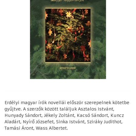
Erdélyi magyar írók novellái először szerepelnek kötetbe
gyűjtve. A szerzők között találjuk Asztalos Istvánt,
Hunyady Sándort, Jékely Zoltánt, Kacsó Sándort, Kuncz
Aladárt, Nyírő Józsefet, Sinka Istvánt, Sziráky Judithot,
Tamási Áront, Wass Albertet.