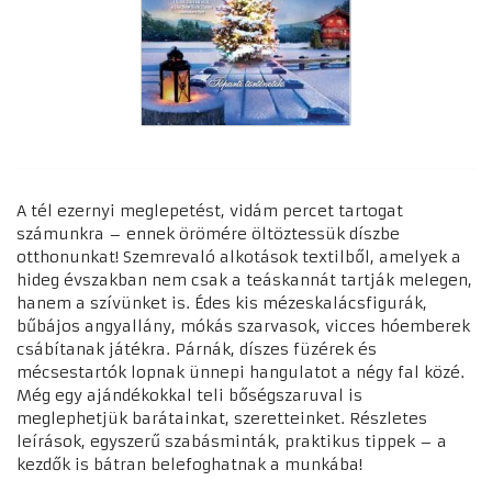
A tél ezernyi meglepetést, vidám percet tartogat
számunkra – ennek örömére öltöztessük díszbe
otthonunkat! Szemrevaló alkotások textilből, amelyek a
hideg évszakban nem csak a teáskannát tartják melegen,
hanem a szívünket is. Édes kis mézeskalácsfigurák,
bűbájos angyallány, mókás szarvasok, vicces hóemberek
csábítanak játékra. Párnák, díszes füzérek és
mécsestartók lopnak ünnepi hangulatot a négy fal közé.
Még egy ajándékokkal teli bőségszaruval is
meglephetjük barátainkat, szeretteinket. Részletes
leírások, egyszerű szabásminták, praktikus tippek – a
kezdők is bátran belefoghatnak a munkába!