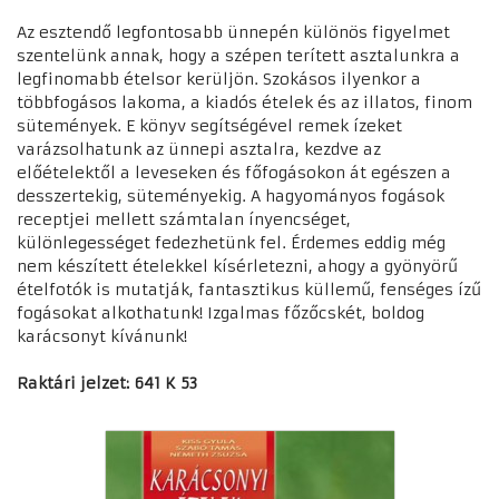
Az esztendő legfontosabb ünnepén különös figyelmet
szentelünk annak, hogy a szépen terített asztalunkra a
legfinomabb ételsor kerüljön. Szokásos ilyenkor a
többfogásos lakoma, a kiadós ételek és az illatos, finom
sütemények. E könyv segítségével remek ízeket
varázsolhatunk az ünnepi asztalra, kezdve az
előételektől a leveseken és főfogásokon át egészen a
desszertekig, süteményekig. A hagyományos fogások
receptjei mellett számtalan ínyencséget,
különlegességet fedezhetünk fel. Érdemes eddig még
nem készített ételekkel kísérletezni, ahogy a gyönyörű
ételfotók is mutatják, fantasztikus küllemű, fenséges ízű
fogásokat alkothatunk! Izgalmas főzőcskét, boldog
karácsonyt kívánunk!
Raktári jelzet: 641 K 53