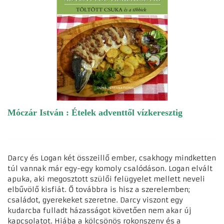
Móczár István : Ételek adventtől vízkeresztig
Darcy és Logan két összeillő ember, csakhogy mindketten
túl vannak már egy-egy komoly csalódáson. Logan elvált
apuka, aki megosztott szülői felügyelet mellett neveli
elbűvölő kisfiát. Ő továbbra is hisz a szerelemben;
családot, gyerekeket szeretne. Darcy viszont egy
kudarcba fulladt házasságot követően nem akar új
kapcsolatot. Hiába a kölcsönös rokonszenv és a