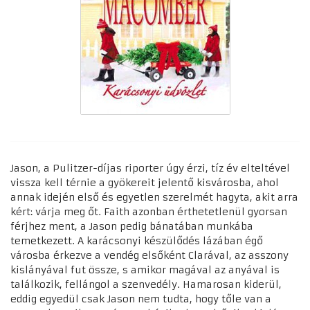
Jason, a Pulitzer-díjas riporter úgy érzi, tíz év elteltével
vissza kell térnie a gyökereit jelentő kisvárosba, ahol
annak idején első és egyetlen szerelmét hagyta, akit arra
kért: várja meg őt. Faith azonban érthetetlenül gyorsan
férjhez ment, a Jason pedig bánatában munkába
temetkezett. A karácsonyi készülődés lázában égő
városba érkezve a vendég elsőként Clarával, az asszony
kislányával fut össze, s amikor magával az anyával is
találkozik, fellángol a szenvedély. Hamarosan kiderül,
eddig egyedül csak Jason nem tudta, hogy tőle van a