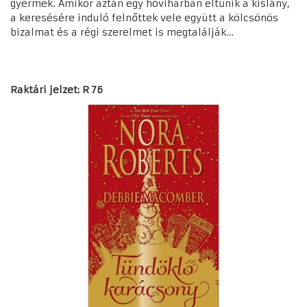
gyermek. Amikor aztán egy hóviharban eltűnik a kislány,
a keresésére induló felnőttek vele együtt a kölcsönös
bizalmat és a régi szerelmet is megtalálják…
Raktári jelzet: R 76