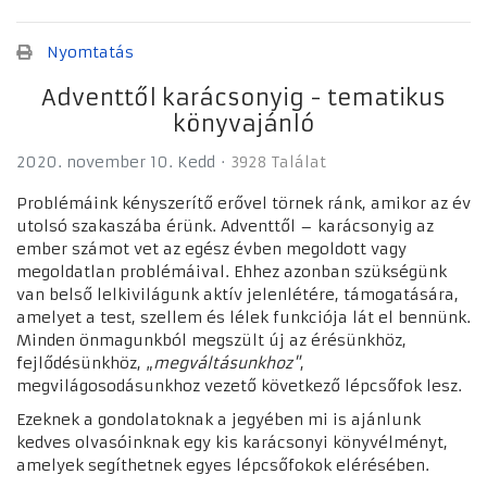
Nyomtatás
Adventtől karácsonyig - tematikus
könyvajánló
2020. november 10. Kedd
3928 Találat
Problémáink kényszerítő erővel törnek ránk, amikor az év
utolsó szakaszába érünk. Adventtől – karácsonyig az
ember számot vet az egész évben megoldott vagy
megoldatlan problémáival. Ehhez azonban szükségünk
van belső lelkivilágunk aktív jelenlétére, támogatására,
amelyet a test, szellem és lélek funkciója lát el bennünk.
Minden önmagunkból megszült új az érésünkhöz,
fejlődésünkhöz, „
megváltásunkhoz"
,
megvilágosodásunkhoz vezető következő lépcsőfok lesz.
Ezeknek a gondolatoknak a jegyében mi is ajánlunk
kedves olvasóinknak egy kis karácsonyi könyvélményt,
amelyek segíthetnek egyes lépcsőfokok elérésében.