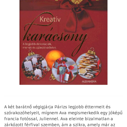
A két barátnő végigjárja Párizs legjobb éttermeit és
szórakozóhelyeit, mígnem Ava megismerkedik egy jóképű
francia fotóssal, Juliennel. Ava eleinte bizalmatlan a
zárkózott férfival szemben, ám a szikra, amely már az