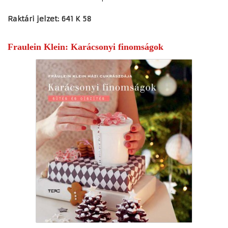
Raktári jelzet: 641 K 58
Fraulein Klein: Karácsonyi finomságok
♿