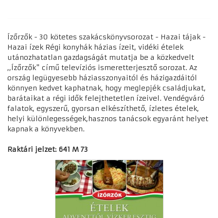
Ízőrzők - 30 kötetes szakácskönyvsorozat - Hazai tájak -
Hazai ízek Régi konyhák házias ízeit, vidéki ételek
utánozhatatlan gazdagságát mutatja be a közkedvelt
,,Ízőrzők" című televíziós ismeretterjesztő sorozat. Az
ország legügyesebb háziasszonyaitól és házigazdáitól
könnyen kedvet kaphatnak, hogy meglepjék családjukat,
barátaikat a régi idők felejthetetlen ízeivel. Vendégváró
falatok, egyszerű, gyorsan elkészíthető, ízletes ételek,
helyi különlegességek,hasznos tanácsok egyaránt helyet
kapnak a könyvekben.
Raktári jelzet: 641 M 73