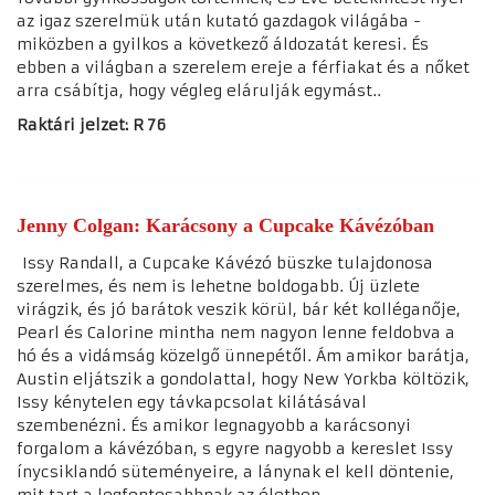
az igaz szerelmük után kutató gazdagok világába -
miközben a gyilkos a következő áldozatát keresi. És
ebben a világban a szerelem ereje a férfiakat és a nőket
arra csábítja, hogy végleg elárulják egymást..
Raktári jelzet: R 76
Jenny Colgan: Karácsony a Cupcake Kávézóban
Issy Randall, a Cupcake Kávézó büszke tulajdonosa
szerelmes, és nem is lehetne boldogabb. Új üzlete
virágzik, és jó barátok veszik körül, bár két kolléganője,
Pearl és Calorine mintha nem nagyon lenne feldobva a
hó és a vidámság közelgő ünnepétől. Ám amikor barátja,
Austin eljátszik a gondolattal, hogy New Yorkba költözik,
Issy kénytelen egy távkapcsolat kilátásával
szembenézni. És amikor legnagyobb a karácsonyi
forgalom a kávézóban, s egyre nagyobb a kereslet Issy
ínycsiklandó süteményeire, a lánynak el kell döntenie,
mit tart a legfontosabbnak az életben.