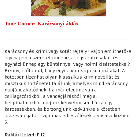
June Cotner: Karácsonyi áldás
Karácsony és krimi vagy sötét rejtély? Vajon említhető-e
egy napon a szeretet ünnepe, a legszebb családi és
egyházi ünnep egy bűnténnyel vagy holmi kísértetekkel?
Bizony, előfordul, hogy egyik nem zárja ki a másikat. A
kötetben tizenhat olyan klasszikus kriminovellát és
misztikus történetet találunk, amelyek mind karácsony
napjához kötődnek. Ha már elegünk van a
csillagszórókból, a vendégjárásból meg a
beiglihalmokból, dőljünk kényelmesen hátra egy
karosszékben, és borzongjunk kedvünkre a kötetben
összeválogatott izgalmas elbeszélések olvasása közben.
S.
Raktári jelzet: F 12