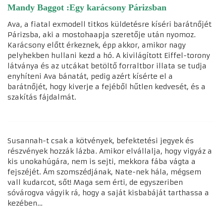
Mandy Baggot :Egy karácsony Párizsban
Ava, a fiatal exmodell titkos küldetésre kíséri barátnőjét
Párizsba, aki a mostohaapja szeretője után nyomoz.
Karácsony előtt érkeznek, épp akkor, amikor nagy
pelyhekben hullani kezd a hó. A kivilágított Eiffel-torony
látványa és az utcákat betöltő forraltbor illata se tudja
enyhíteni Ava bánatát, pedig azért kísérte el a
barátnőjét, hogy kiverje a fejéből hűtlen kedvesét, és a
szakítás fájdalmát.
Susannah-t csak a kötvények, befektetési jegyek és
részvények hozzák lázba. Amikor elvállalja, hogy vigyáz a
kis unokahúgára, nem is sejti, mekkora fába vágta a
fejszéjét. Ám szomszédjának, Nate-nek hála, mégsem
vall kudarcot, sőt! Maga sem érti, de egyszeriben
sóvárogva vágyik rá, hogy a saját kisbabáját tarthassa a
kezében…