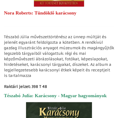
Nora Roberts: Tündöklő karácsony
Tészabó Júlia művészettörténész az ünnep múltját és
jelenét egyaránt feldolgozta a kötetben. A rendkívül
gazdag illusztrációs anyagot múzeumok és magángyűjtők
legszebb tárgyaiból válogattuk: régi és mai
képzőművészeti ábrázolásokat, fotókat, képeslapokat,
hirdetéseket, karácsonyi tárgyakat, díszeket. Az album a
legjellegzetesebb karácsonyi étkek képeit és receptjeit
is tartalmazza
Raktári jelzet: 398 T 48
Tészabó Julia: Karácsony - Magyar hagyományok