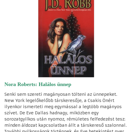
Nora Roberts: Halálos ünnep
Senki sem szereti magányosan tölteni az ünnepeket.
New York legelőkelőbb társkeresője, a Csakis Önért
ilyenkor ismerteti meg egymással a legtöbb magányos
szívet. De Eve Dallas hadnagy, miközben egy
sorozatgyilkos után nyomoz, rémületes felfedezést tesz:
minden áldozat kapcsolatban állt a társkereső szalonnal.
További gyilkosságok történnek, és Eve betekintést nyer