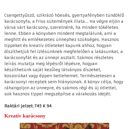
Csengettyűszó, szikrázó hóesés, gyertyafényben tündöklő
karácsonyfa, a friss sütemények illata... Ha végre eljön a
várva várt karácsony, szeretnénk, ha minden tökéletes
lenne. Ebben a könyvben mindent megtalálunk, ami a
meghitt és emlékezetes ünnephez szükséges. Hasznos
tippeket és kreatív ötleteket kapunk ahhoz, hogyan
díszíthetjük fel ízlésünknek megfelelően a lakásunkat, a
karácsonyfát és az ünnepi asztalt. Számos részletes
leírás mutatja meg lépésről lépésre, hogyan
készíthetünk saját kezűleg látványos díszeket,
koszorúkat vagy éppen betlehemet. Természetesen a
karácsonyi receptek sem hiányoznak. A könyv célja, hogy
ráhangoljon az ünnepre, és számos régi és új ötlettel,
sok hasznos tippel megszépítse a várakozás idejét.
Raktári jelzet: 745 K 94
Kreatív karácsony