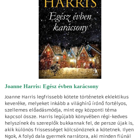
Joanne Harris: Egész évben karácsony
Joanne Harris legfrissebb kötete történetek eklektikus
keveréke, melyeket inkább a világhírű írónő fortélyos,
szellemes előadásmódja, mint egy központi téma
kapcsol össze. Harris legújabb könyvében régi-kedves
helyszínek és szereplők bukkannak fel, de persze újak is,
akik különös frissességet kölcsönöznek a kötetnek. Ilyen
Ngok, A folyó dala gyermek narrátora, aki minden fiúnál