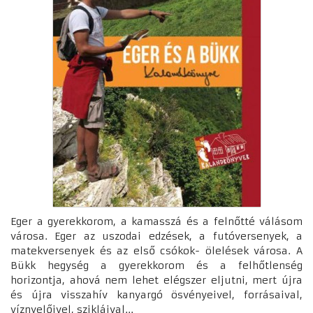
Eger a gyerekkorom, a kamasszá és a felnőtté válásom
városa. Eger az uszodai edzések, a futóversenyek, a
matekversenyek és az első csókok- ölelések városa. A
Bükk hegység a gyerekkorom és a felhőtlenség
horizontja, ahová nem lehet elégszer eljutni, mert újra
és újra visszahív kanyargó ösvényeivel, forrásaival,
víznyelőivel, szikláival...