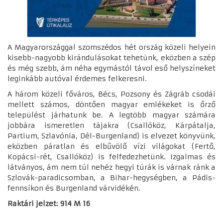
A Magyarországgal szomszédos hét ország közeli helyein
kisebb-nagyobb kirándulásokat tehetünk, eközben a szép
és még szebb, ám néha egymástól távol eső helyszíneket
leginkább autóval érdemes felkeresni.
A három közeli főváros, Bécs, Pozsony és Zágráb csodái
mellett számos, döntően magyar emlékeket is őrző
települést járhatunk be. A legtöbb magyar számára
jobbára ismeretlen tájakra (Csallóköz, Kárpátalja,
Partium, Szlavónia, Dél-Burgenland) is elvezet könyvünk,
eközben páratlan és elbűvölő vízi világokat (Fertő,
Kopácsi-rét, Csallóköz) is felfedezhetünk. Izgalmas és
látványos, ám nem túl nehéz hegyi túrák is várnak ránk a
Szlovák-paradicsomban, a Bihar-hegységben, a Pádis-
fennsíkon és Burgenland várvidékén.
Raktári jelzet: 914 M 16