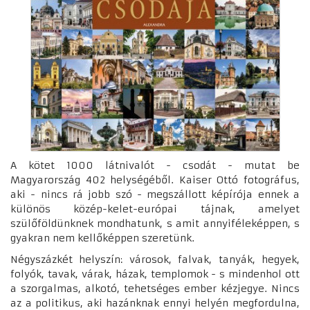
A kötet 1000 látnivalót - csodát - mutat be
Magyarország 402 helységéből. Kaiser Ottó fotográfus,
aki - nincs rá jobb szó - megszállott képírója ennek a
különös közép-kelet-európai tájnak, amelyet
szülőföldünknek mondhatunk, s amit annyiféleképpen, s
gyakran nem kellőképpen szeretünk.
Négyszázkét helyszín: városok, falvak, tanyák, hegyek,
folyók, tavak, várak, házak, templomok - s mindenhol ott
a szorgalmas, alkotó, tehetséges ember kézjegye. Nincs
az a politikus, aki hazánknak ennyi helyén megfordulna,