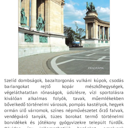
Szelíd dombságok, bazaltorgonás vulkáni kúpok, csodás
barlangokat rejtő kopár mészkőhegységek,
végeláthatatlan rónaságok, üdülésre, vízi sportolásra
kiválóan alkalmas folyók, tavak, műemlékekben
bővelkedő történelmi városok, pompás kastélyok, hegyek
ormán ülő várromok, színes népművészetet őrző falvak,
vendégváró tanyák, tüzes borokat termő történelmi
borvidékek és jótékony gyógyvizekre települt fürdők.