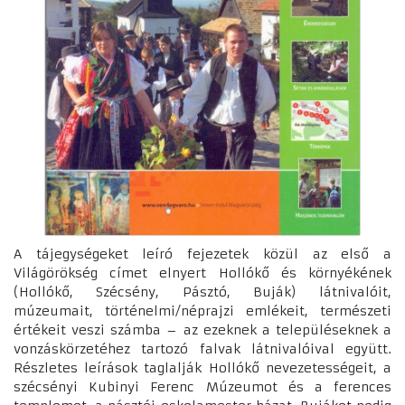
A tájegységeket leíró fejezetek közül az első a
Világörökség címet elnyert Hollókő és környékének
(Hollókő, Szécsény, Pásztó, Buják) látnivalóit,
múzeumait, történelmi/néprajzi emlékeit, természeti
értékeit veszi számba – az ezeknek a településeknek a
vonzáskörzetéhez tartozó falvak látnivalóival együtt.
Részletes leírások taglalják Hollókő nevezetességeit, a
szécsényi Kubinyi Ferenc Múzeumot és a ferences