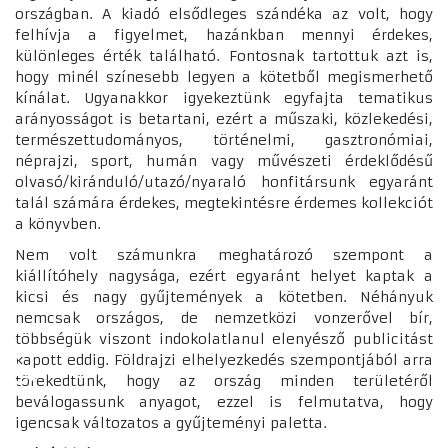
országban. A kiadó elsődleges szándéka az volt, hogy
felhívja a figyelmet, hazánkban mennyi érdekes,
különleges érték található. Fontosnak tartottuk azt is,
hogy minél színesebb legyen a kötetből megismerhető
kínálat. Ugyanakkor igyekeztünk egyfajta tematikus
arányosságot is betartani, ezért a műszaki, közlekedési,
természettudományos, történelmi, gasztronómiai,
néprajzi, sport, humán vagy művészeti érdeklődésű
olvasó/kiránduló/utazó/nyaraló honfitársunk egyaránt
talál számára érdekes, megtekintésre érdemes kollekciót
a könyvben.
Nem volt számunkra meghatározó szempont a
kiállítóhely nagysága, ezért egyaránt helyet kaptak a
kicsi és nagy gyűjtemények a kötetben. Néhányuk
nemcsak országos, de nemzetközi vonzerővel bír,
többségük viszont indokolatlanul elenyésző publicitást
♿
kapott eddig. Földrajzi elhelyezkedés szempontjából arra
törekedtünk, hogy az ország minden területéről
beválogassunk anyagot, ezzel is felmutatva, hogy
igencsak változatos a gyűjteményi paletta.