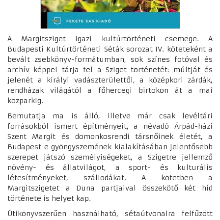
A Margitsziget igazi kultúrtörténeti csemege. A
Budapesti Kultúrtörténeti Séták sorozat IV. köteteként a
bevált zsebkönyv-formátumban, sok színes fotóval és
archív képpel tárja fel a Sziget történetét: múltját és
jelenét a királyi vadászterülettől, a középkori zárdák,
rendházak világától a főhercegi birtokon át a mai
közparkig.
Bemutatja ma is álló, illetve már csak levéltári
forrásokból ismert építményeit, a névadó Árpád-házi
Szent Margit és domonkosrendi társnőinek életét, a
Budapest e gyöngyszemének kialakításában jelentősebb
szerepet játszó személyiségeket, a Szigetre jellemző
növény- és állatvilágot, a sport- és kulturális
létesítményeket, szállodákat. A kötetben a
Margitszigetet a Duna partjaival összekötő két híd
története is helyet kap.
Útikönyvszerűen használható, sétaútvonalra felfűzött