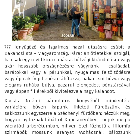
777 lenyűgöző és izgalmas hazai utazásra csábít a
Bakancslista - Magyarország. Páratlan ötletekkel szolgál,
ha csak egy rövid kiruccanásra, hétvégi kirándulásra vagy
akár hosszabb országnézésre vágynánk - családdal,
barátokkal vagy a párunkkal, nyugalmas feltöltődésre
vagy épp aktív pihenésre áhítozva, bakancsot húzva vagy
elegáns ruhába bújva, pazarul elengedett pénztárcával
vagy éppen fillérekből kivitelezve a nagy kalandot.
Kocsis Noémi bámulatos könyvéből mindenféle
variációra bőven kapunk ihletet! Fürdőzzünk és
sakkozzunk egyszerre a Széchenyi fürdőben; nézzük meg,
hogyan nyilaznak lóhátról Kaposmérőben; tudjuk meg a
vácrátóti arborétumban, milyen étel főzhető a liliomfa
szirmából; mossunk aranyat Mohácsnál; bálozzunk