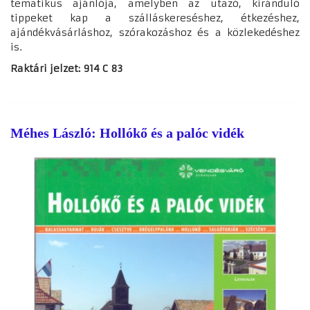
tematikus ajánlója, amelyben az utazó, kiránduló
tippeket kap a szálláskereséshez, étkezéshez,
ajándékvásárláshoz, szórakozáshoz és a közlekedéshez
is.
Raktári jelzet: 914 C 83
Méhes László: Hollókő és a palóc vidék