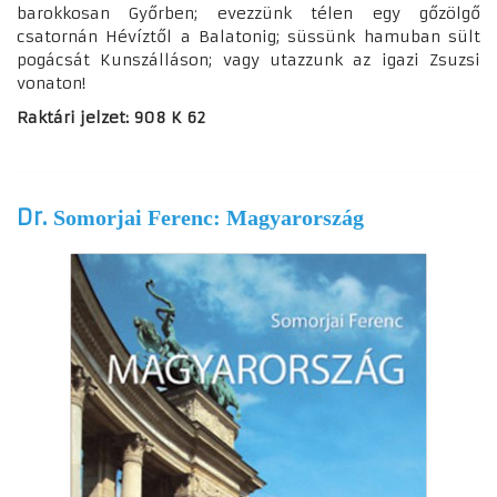
barokkosan Győrben; evezzünk télen egy gőzölgő
csatornán Hévíztől a Balatonig; süssünk hamuban sült
pogácsát Kunszálláson; vagy utazzunk az igazi Zsuzsi
vonaton!
Raktári jelzet: 908 K 62
Dr.
Somorjai Ferenc: Magyarország