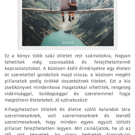
Ez a könyv több száz ötletet rejt számotokra, hogyan
tehetitek még szorosabbá és felejthetetlenné
kapcsolatotokat. A közösen átélt élményekre egy életen
át szeretettel gondoltok majd vissza, a közösen megélt
pillanatok pedig örökké összekötnek titeket. Ezt a kis
zsebkönyvet mindenhova magatokkal vihetitek, rengeteg
vidámsággal, boldogsággal és szerelemmel fogja
megtölteni életeteket. Jó szórakozást!
Kihagyhatatlan ötletek és életre szóló kalandok tára
szerelmeseknek, volt szerelmeseknek és leendő
szerelmeseknek, hogy minden egyes együtt töltött
pillanat felejthetetlen legyen. Mit csináljatok, ha jó az
idő, mit tegyetek, ha nincs kedvetek kimozdulni