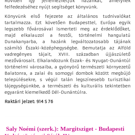
Röviden így jellemezhetjük hazánkat, amelynek
felfedezéséhez nyújt segítséget könyvünk.
Könyvünk első fejezete az általános tudnivalókat
tartalmazza. Ezt követően Budapesttel, Európa egyik
legszebb fővárosával ismerteti meg az érdeklődőket,
majd elkalauzol a festői, történelmi hangulatú
Dunakanyarba, a hazánk legváltozatosabb tájának
számító Északi-középhegységbe. Bemutatja az Alföld
vadregényes tájait, XVIII. században újjászülető
mezővárosait. Elkalandozunk Észak- és Nyugat-Dunántúl
történelmi városaiba, a gyönyörű természeti környezetű
Balatonra, a zalai és somogyi dombok között megbújó
településekre, s végül talán legszínesebb turisztikai
tájegységünkbe, a természeti és kulturális tekintetben
egyaránt kiemelkedő Dél-Dunántúlra.
Raktári jelzet: 914 S 76
​ Saly Noémi (szerk.): Margitsziget - Budapesti