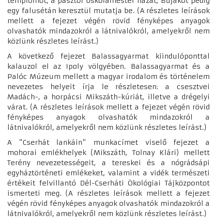
templomot, a pásztói oskolamester házat, Bujákot pedig
egy falusétán keresztül mutatja be. (A részletes leírások
mellett a fejezet végén rövid fényképes anyagok
olvashatók mindazokról a látnivalókról, amelyekről nem
közlünk részletes leírást.)
A következő fejezet Balassagyarmat kiindulóponttal
kalauzol el az Ipoly völgyében. Balassagyarmat és a
Palóc Múzeum mellett a magyar irodalom és történelem
nevezetes helyeit írja le részletesen: a csesztvei
Madách-, a horpácsi Mikszáth-kúriát, illetve a drégelyi
várat. (A részletes leírások mellett a fejezet végén rövid
fényképes anyagok olvashatók mindazokról a
látnivalókról, amelyekről nem közlünk részletes leírást.)
A "Cserhát lankáin" munkacímet viselő fejezet a
mohorai emlékhelyek (Mikszáth, Tolnay Klári) mellett
Terény nevezetességeit, a tereskei és a nógrádsápi
egyháztörténeti emlékeket, valamint a vidék természeti
értékeit felvillantó Dél-Cserháti Ökológiai Tájközpontot
ismerteti meg. (A részletes leírások mellett a fejezet
végén rövid fényképes anyagok olvashatók mindazokról a
látnivalókról, amelyekről nem közlünk részletes leírást.)