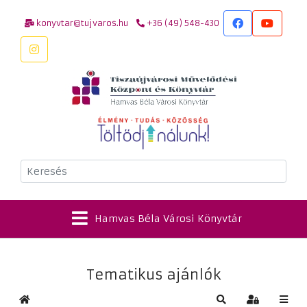
konyvtar@tujvaros.hu
+36 (49) 548-430
Keresés
Hamvas Béla Városi Könyvtár
Tematikus ajánlók
Kezdőlap
Keresés
Bejelentkez