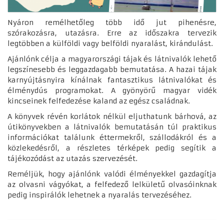
Nyáron remélhetőleg több idő jut pihenésre,
szórakozásra, utazásra. Erre az időszakra tervezik
legtöbben a külföldi vagy belföldi nyaralást, kirándulást.
Ajánlónk célja a magyarországi tájak és látnivalók lehető
legszínesebb és leggazdagabb bemutatása. A hazai tájak
karnyújtásnyira kínálnak fantasztikus látnivalókat és
élménydús programokat. A gyönyörű magyar vidék
kincseinek felfedezése kaland az egész családnak.
A könyvek révén korlátok nélkül eljuthatunk bárhová, az
útikönyvekben a látnivalók bemutatásán túl praktikus
információkat találunk éttermekről, szállodákról és a
közlekedésről, a részletes térképek pedig segítik a
tájékozódást az utazás szervezését.
Reméljük, hogy ajánlónk valódi élményekkel gazdagítja
az olvasni vágyókat, a felfedező lelkületű olvasóinknak
pedig inspirálók lehetnek a nyaralás tervezéséhez.