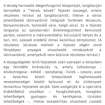
A térség harmadik idegenforgalmi központját, Salgótarján
környékét a "Várak, kövek" fejezet összegzi, amely
részletes leírást ad Salgótarjánról, illetve a város
jelentősebb látnivalóiról (Nógrádi Történeti Múzeum,
Bányamúzeum, Somoskő vára, Salgó vára). Ez a fejezet
tárgyalja az ipolytarnóci ősleletegyüttest bemutató
parkot, valamint a mátraverebélyi búcsújáró helyet és a
tari, XIII. századi eredetű római katolikus templomot. (A
részletes leírások mellett a fejezet végén rövid
fényképes anyagok olvashatók mindazokról a
látnivalókról, amelyekről nem közlünk részletes leírást.)
A tájegységeket leíró fejezetek után szerepel a könyvben
egy felvidéki kirándulás is, amely Szklabonya -
Alsósztregova - Kékkő - Ipolybalog - Fülek – Losonc, azaz
a határhoz közeli települések legfontosabb
nevezetességei között kalauzol el. Az útikönyvet
tematikus fejezetek zárják. Ezek szolgálják ki a speciális
érdeklődésű utazókat – horgászhelyek, lovaglási
lehetőségek, gyalogos- és kerékpáros túrázási
lehetőségek –, illetve összeállítás olvasható családi