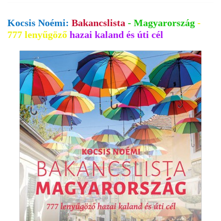
Kocsis Noémi:
Bakancslista
- Magyarország
-
777 lenyűgöző
hazai kaland és úti cél