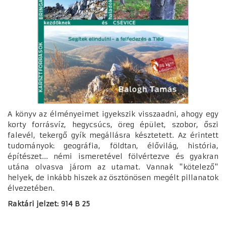
A könyv az élményeimet igyekszik visszaadni, ahogy egy
korty forrásvíz, hegycsúcs, öreg épület, szobor, őszi
falevél, tekergő gyík megállásra késztetett. Az érintett
tudományok: geográfia, földtan, élővilág, história,
építészet... némi ismeretével fölvértezve és gyakran
utána olvasva járom az utamat. Vannak "kötelező"
helyek, de inkább hiszek az ösztönösen megélt pillanatok
élvezetében.
Raktári jelzet: 914 B 25