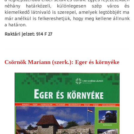
néhány határközeli, különlegesen szép város és
kiemelkedő látnivaló is szerepel, amelyek legtöbbjét ma
már anélkül is felkereshetjük, hogy meg kellene állnunk
a határon.
Raktári jelzet: 914 F 27
Csörnök Mariann (szerk.): Eger és környéke