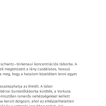
auschwitz–birkenaui koncentrációs táborba. A
nek megtetszett a lány csodálatos, hosszú
lta meg, hogy a hatalom közelében lenni egyet
sszakaphatja az életét. A tábor
ibériai büntetőtáborba küldték, a Vorkuta
rémisztően ismerős nehézségekkel kellett
a került dolgozni, ahol az elképzelhetetlen