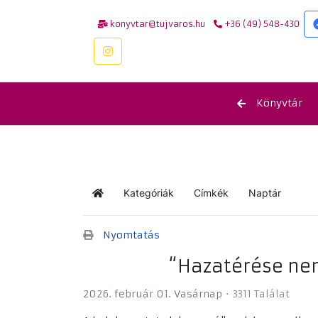
konyvtar@tujvaros.hu
+36 (49) 548-430
Könyvtár
Kategóriák
Címkék
Naptár
Kezdőlap
Nyomtatás
“Hazatérése nem
2026. február 01. Vasárnap
3311 Találat