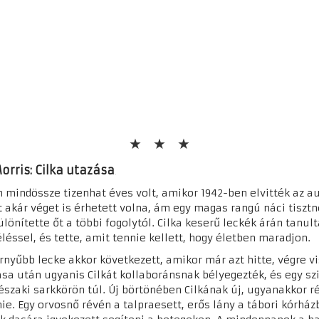
rris: Cilka utazása
in mindössze tizenhat éves volt, amikor 1942-ben elvitték az 
tt akár véget is érhetett volna, ám egy magas rangú náci tiszt
ülönítette őt a többi fogolytól. Cilka keserű leckék árán tanu
éléssel, és tette, amit tennie kellett, hogy életben maradjon.
rnyűbb lecke akkor következett, amikor már azt hitte, végre vi
ása után ugyanis Cilkát kollaboránsnak bélyegezték, és egy sz
 északi sarkkörön túl. Új börtönében Cilkának új, ugyanakkor 
e. Egy orvosnő révén a talpraesett, erős lány a tábori kórházb