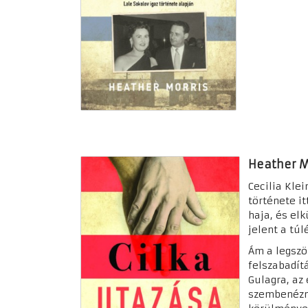
Heather Mo
Cecilia Kle
története i
haja, és elk
jelent a túl
Ám a legszö
felszabadít
Gulagra, az
szembenézni