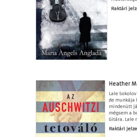
Raktári jelz
Heather Mo
Lale Sokolov
de munkája f
mindenütt já
mégsem a borz
Gitára. Lale 
Raktári jelze