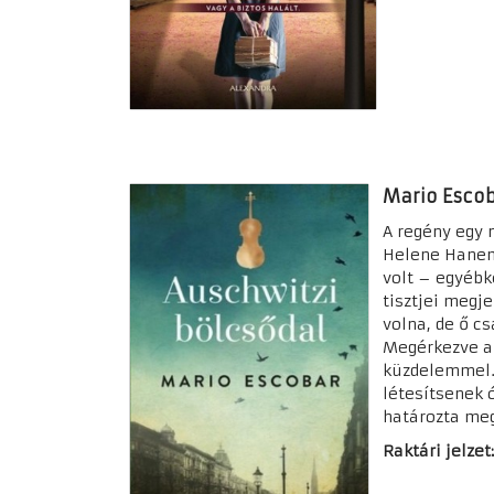
Mario Escob
A regény egy 
Helene Hanema
volt – egyébk
tisztjei megj
volna, de ő c
Megérkezve a 
küzdelemmel. 
létesítsenek 
határozta me
Raktári jelzet: