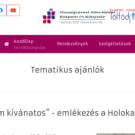
Kezdőlap
Rendezvények
Szolgáltatások
Felnőttkönyvtár
Tematikus ajánlók
 kívánatos” - emlékezés a Holoka