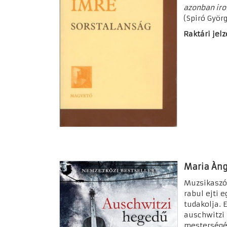
azonban iro
(Spiró Györ
Raktári jelz
Maria Àng
Muzsikaszó 
rabul ejti 
tudakolja. 
auschwitzi 
mesterségé