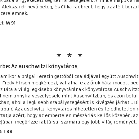
 dacára igyekezett segíteni a betegeken. A mindennapok a hal
y Alekszandr nevű beteg, és Cilka ráébredt, hogy az átélt bor
szerelemnek.
et: M 91
urbe: Az auschwitzi könyvtáros
, amikor a prágai Terezín gettóból családjával együtt Auschwi
 Fredy Hirsch megkérdezi, vállalná-e az őrök háta mögött bec
sz Dita a világ legkisebb könyvtárának könyvtárosa Auschwitz
 nem annyira veszélyesek, mint Auschwitzban, és azon belül 
ban, ahol a legkisebb szabályszegésért is kivégzés járhat… Di
lapuló Az auschwitzi könyvtáros hihetetlen és feledhetetlen re
ztatja azért, hogy az embertelen mészárlás kellős közepén, az
jában megőrizze rabtársai számára egy jobb világ reményét.
: I 88