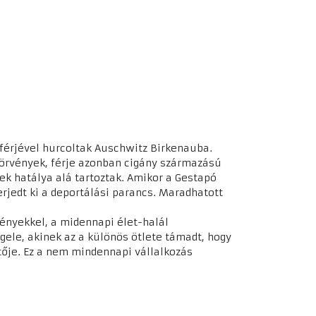
 férjével hurcoltak Auschwitz Birkenauba.
törvények, férje azonban cigány származású
ek hatálya alá tartoztak. Amikor a Gestapó
erjedt ki a deportálási parancs. Maradhatott
ényekkel, a midennapi élet-halál
ele, akinek az a különös ötlete támadt, hogy
tője. Ez a nem mindennapi vállalkozás