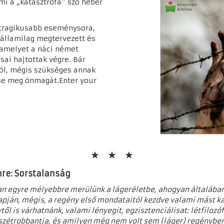
mi a „katasztrófa" szó héber
gtragikusabb eseménysora,
 államilag megtervezett és
, amelyet a náci német
sai hajtottak végre. Bár
ról, mégis szükséges annak
se meg önmagát.Enter your
mre: Sorstalanság
n egyre mélyebbre merülünk a lágeréletbe, ahogyan általában
apján, mégis, a regény első mondataitól kezdve valami mást ka
ől is várhatnánk, valami lényegit, egzisztenciálisat: létfiloz
s szétrobbantja, és amilyen még nem volt sem (láger) regényben