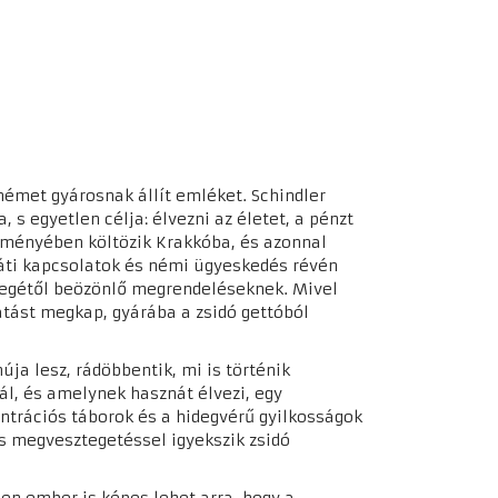
 német gyárosnak állít emléket. Schindler
 s egyetlen célja: élvezni az életet, a pénzt
eményében költözik Krakkóba, és azonnal
ráti kapcsolatok és némi ügyeskedés révén
regétől beözönlő megrendeléseknek. Mivel
tást megkap, gyárába a zsidó gettóból
ja lesz, rádöbbentik, mi is történik
ál, és amelynek hasznát élvezi, egy
entrációs táborok és a hidegvérű gyilkosságok
és megvesztegetéssel igyekszik zsidó
len ember is képes lehet arra, hogy a