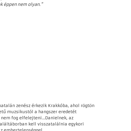
ak éppen nem olyan."
katalán zenész érkezik Krakkóba, ahol rögtön
tetű muzsikustól a hangszer eredetét
é nem fog elfelejteni…Danielnek, az
láltáborban kell visszatalálnia egykori
az embertelenséggel.