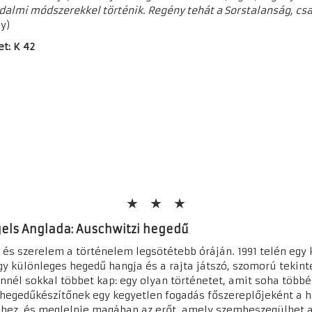
dalmi módszerekkel történik. Regény tehát a Sorstalanság, cs
gy)
et: K 42
els Anglada: Auschwitzi hegedű
és szerelem a történelem legsötétebb óráján. 1991 telén egy 
egy különleges hegedű hangja és a rajta játszó, szomorú tekin
Ennél sokkal többet kap: egy olyan történetet, amit soha több
hegedűkészítőnek egy kegyetlen fogadás főszereplőjeként a ha
hez, és meglelnie magában az erőt, amely szembeszegülhet 