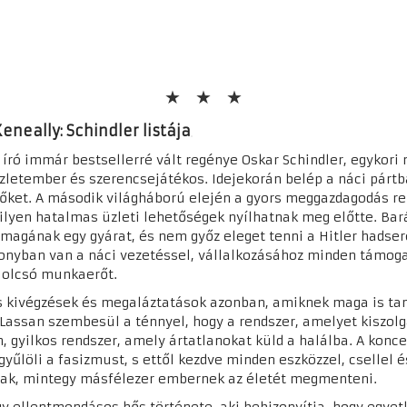
neally: Schindler listája
 író immár bestsellerré vált regénye Oskar Schindler, egykori
zletember és szerencsejátékos. Idejekorán belép a náci pártba,
nőket. A második világháború elején a gyors meggazdagodás r
ilyen hatalmas üzleti lehetőségek nyílhatnak meg előtte. Ba
magának egy gyárat, és nem győz eleget tenni a Hitler hadse
zonyban van a náci vezetéssel, vállalkozásához minden támoga
 olcsó munkaerőt.
s kivégzések és megaláztatások azonban, amiknek maga is tanú
 Lassan szembesül a ténnyel, hogy a rendszer, amelyet kiszolg
, gyilkos rendszer, amely ártatlanokat küld a halálba. A konc
yűlöli a fasizmust, s ettől kezdve minden eszközzel, csellel 
k, mintegy másfélezer embernek az életét megmenteni.
y ellentmondásos hős története, aki bebizonyítja, hogy egyet