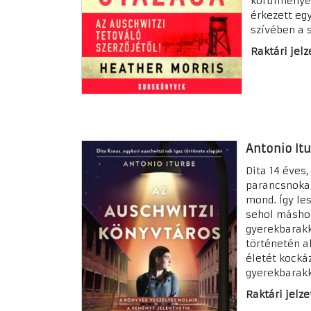
körülmények
érkezett eg
szívében a 
Raktári jelz
Antonio It
Dita 14 éves
parancsnoka,
mond. Így le
sehol máshol
gyerekbarakk
történetén a
életét kocká
gyerekbarakk
Raktári jelzet