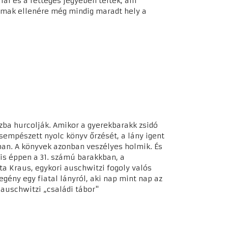
ál és a rettegés jegyében teltek, ám
zalmak ellenére még mindig maradt hely a
tzba hurcolják. Amikor a gyerekbarakk zsidó
sempészett nyolc könyv őrzését, a lány igent
ban. A könyvek azonban veszélyes holmik. És
is éppen a 31. számú barakkban, a
ta Kraus, egykori auschwitzi fogoly valós
gény egy fiatal lányról, aki nap mint nap az
 auschwitzi „családi tábor"