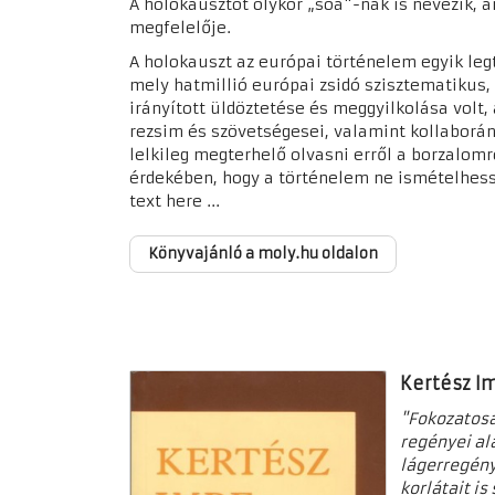
A holokausztot olykor „soá"-nak is nevezik, a
megfelelője.
A holokauszt az európai történelem egyik le
mely
hatmillió európai zsidó szisztematikus,
irányított üldöztetése és meggyilkolása volt
rezsim és szövetségesei, valamint kollaborán
lelkileg megterhelő olvasni erről a borzalom
érdekében, hogy a történelem ne ismételhes
text here ...
Könyvajánló a moly.hu oldalon
Kertész I
"Fokozatosa
regényei al
lágerregényt
korlátait i