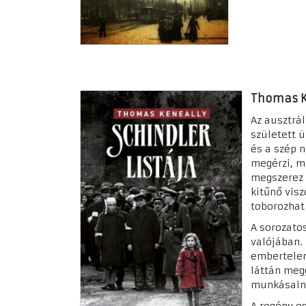
Thomas Ke
Az ausztrál
született ü
és a szép 
megérzi, m
megszerez 
kitűnő vis
toborozhat
A sorozato
valójában.
embertelen
láttán megg
munkásaina
A regény eg