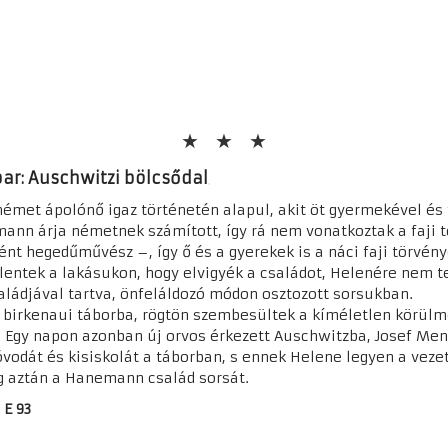
ar: Auschwitzi bölcsődal
német ápolónő igaz történetén alapul, akit öt gyermekével és
nn árja németnek számított, így rá nem vonatkoztak a faji 
ént hegedűművész –, így ő és a gyerekek is a náci faji törvény
elentek a lakásukon, hogy elvigyék a családot, Helenére nem t
saládjával tartva, önfeláldozó módon osztozott sorsukban.
birkenaui táborba, rögtön szembesültek a kíméletlen körülm
Egy napon azonban új orvos érkezett Auschwitzba, Josef Meng
óvodát és kisiskolát a táborban, s ennek Helene legyen a veze
g aztán a Hanemann család sorsát.
 E 93