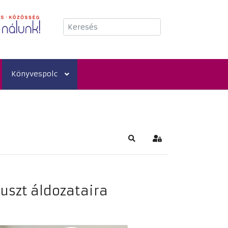
Keresés
Könyvespolc
Keresés
Bejelentkezés
uszt áldozataira