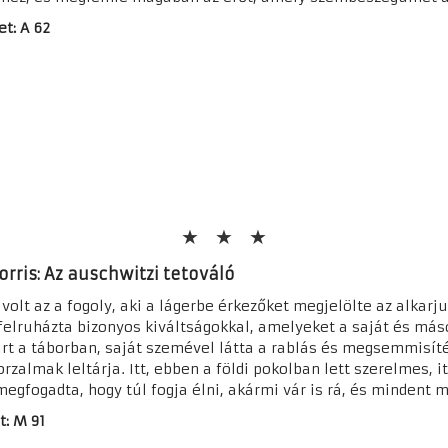
et: A 62
rris: Az auschwitzi tetováló
 volt az a fogoly, aki a lágerbe érkezőket megjelölte az alkarj
elruházta bizonyos kiváltságokkal, amelyeket a saját és máso
rt a táborban, saját szemével látta a rablás és megsemmisítés
almak leltárja. Itt, ebben a földi pokolban lett szerelmes, itt
megfogadta, hogy túl fogja élni, akármi vár is rá, és mindent me
t: M 91