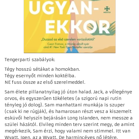
Tengerparti szabályok:
Tégy hosszú sétákat a homokban.
Tégy esernyőt minden koktélba.
NE fuss össze az első szerelmeddel.
Sam élete pillanatnyilag jó úton halad. Jack, a vőlegénye
orvos, és egyszerűen tökéletes (a szigorú napi rutin
tényleg jó dolog). Sam manhattani munkája is szuper
(csak ki ne rúgják), és hamarosan részt vesz a kiszemelt
esküvői helyszín bejárásán Long Islanden, nem messze a
szülei házától. Elvileg minden terv szerint megy, de amint
megérkezik, Sam érzi, hogy valami nem stimmel. Itt van
Wyatt. Igen, az a Wyatt. De harmincéves nő létére,