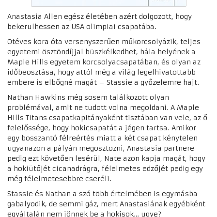
Anastasia Allen egész életében azért dolgozott, hogy
bekerülhessen az USA olimpiai csapatába.
Ötéves kora óta versenyszerűen műkorcsolyázik, teljes
egyetemi ösztöndíjjal büszkélkedhet, hála helyének a
Maple Hills egyetem korcsolyacsapatában, és olyan az
időbeosztása, hogy attól még a világ legelhivatottabb
embere is elbőgné magát – Stassie a győzelemre hajt.
Nathan Hawkins még sosem találkozott olyan
problémával, amit ne tudott volna megoldani. A Maple
Hills Titans csapatkapitányaként tisztában van vele, az ő
felelőssége, hogy hokicsapatát a jégen tartsa. Amikor
egy bosszantó félreértés miatt a két csapat kénytelen
ugyanazon a pályán megosztozni, Anastasia partnere
pedig ezt követően lesérül, Nate azon kapja magát, hogy
a hokiütőjét cicanadrágra, félelmetes edzőjét pedig egy
még félelmetesebbre cseréli.
Stassie és Nathan a szó több értelmében is egymásba
gabalyodik, de semmi gáz, mert Anastasiának egyébként
egyáltalán nem jönnek be a hokisok… ugye?