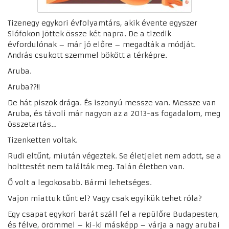
Tizenegy egykori évfolyamtárs, akik évente egyszer
Siófokon jöttek össze két napra. De a tizedik
évfordulónak – már jó előre – megadták a módját.
András csukott szemmel bökött a térképre.
Aruba.
Aruba??!!
De hát piszok drága. És iszonyú messze van. Messze van
Aruba, és távoli már nagyon az a 2013-as fogadalom, meg
összetartás…
Tizenketten voltak.
Rudi eltűnt, miután végeztek. Se életjelet nem adott, se a
holttestét nem találták meg. Talán életben van.
Ő volt a legokosabb. Bármi lehetséges.
Vajon miattuk tűnt el? Vagy csak egyikük tehet róla?
Egy csapat egykori barát száll fel a repülőre Budapesten,
és félve, örömmel – ki-ki másképp – várja a nagy arubai