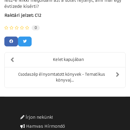
lesz-e Nikki megoldani azt a sötét rejtélyt, ami már egy
évtizede kísérti?
Raktári jelzet: C12
0
Kelet kapujában
Csodaszép élnyomtatott könyvek - Tematikus
könyvaj...
Írjon nekünk!
Hamvas Hírmondó