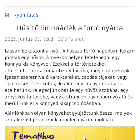
Nyomtatás
Hűsítő limonádék a forró nyárra
2025. június 03. Kedd
2213 Találat
Lassan beköszönt a nyár. A hosszú forró napokban igazán
jólesik egy hűvös, árnyékos helyen letelepedni egy
könnyű kis könyvvel. Ezekkel a történetekkel
elmerülhetünk a romantika világába, megismerhetünk
igazán szeretnivaló karaktereket, csodás tájakat, vagy
épp mesés ételeket is, de akár egy kis nyomozást is
átélhetünk. Telepedjünk hát le egy hűvös szobába, egy
árnyékos fa tövébe, vagy a strandon egy napernyő alá és
merüljünk el a könnyed kikapcsolódásban.
Ajánlónkban olyan könyveket gyűjtöttünk össze, melyek
szórakozást jelentenek a meleg nyári napokban.