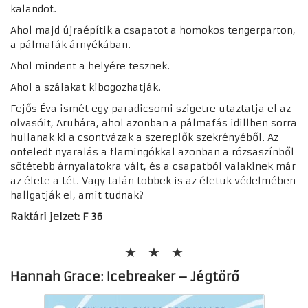
kalandot.
Ahol majd újraépítik a csapatot a homokos tengerparton,
a pálmafák árnyékában.
Ahol mindent a helyére tesznek.
Ahol a szálakat kibogozhatják.
Fejős Éva ismét egy paradicsomi szigetre utaztatja el az
olvasóit, Arubára, ahol azonban a pálmafás idillben sorra
hullanak ki a csontvázak a szereplők szekrényéből. Az
önfeledt nyaralás a flamingókkal azonban a rózsaszínből
sötétebb árnyalatokra vált, és a csapatból valakinek már
az élete a tét. Vagy talán többek is az életük védelmében
hallgatják el, amit tudnak?
Raktári jelzet: F 36
Hannah Grace: Icebreaker – Jégtörő