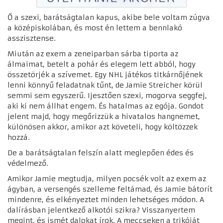
Ő a szexi, barátságtalan kapus, akibe bele voltam zúgva
a középiskolában, és most én lettem a bennlakó
asszisztense.
Miután az exem a zeneiparban sárba tiporta az
álmaimat, betelt a pohár és elegem lett abból, hogy
összetörjék a szívemet. Egy NHL játékos titkárnőjének
lenni könnyű feladatnak tűnt, de Jamie Streicher körül
semmi sem egyszerű. Ijesztően szexi, mogorva seggfej,
aki ki nem állhat engem. És hatalmas az egója. Gondot
jelent majd, hogy megőrizzük a hivatalos hangnemet,
különösen akkor, amikor azt követeli, hogy költözzek
hozzá.
De a barátságtalan felszín alatt meglepően édes és
védelmező.
Amikor Jamie megtudja, milyen pocsék volt az exem az
ágyban, a versengés szelleme feltámad, és Jamie bátorít
mindenre, és elkényeztet minden lehetséges módon. A
dalírásban jelentkező alkotói szikra? Visszanyertem
megint, és ismét dalokat írok. A meccseken a trikóját