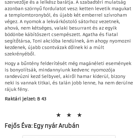
szervezője és a lelkész barátja. A szabadtéri mulatság
azonban szörnyű fordulatot vesz: ketten levetik magukat
a templomtoronyból, és újabb két emberrel szívroham
végez. A nyomok a lekvárkóstoló sátorhoz vezetnek,
ahová, nem kétséges, valaki besurrant és az egyik
bödönbe kábítószert csempészett. Agatha és fiatal
segítőtársa, Toni akcióba lendülnek, ám ahogy nyomozni
kezdenek, újabb csontvázak dőlnek ki a múlt
szekrényéből.
Hogy a bűntény felderítését még magánéleti események
is bonyolítsák, mindannyiunk kedvenc nyomozója
randevúzni kezd Selbyvel, akiről hamar kiderül, bizony
neki is vannak titkai, és talán jobb lenne, ha nem derülne
rájuk fény.
Raktári jelzet: B 43
Fejős Éva: Egy nyár Arubán