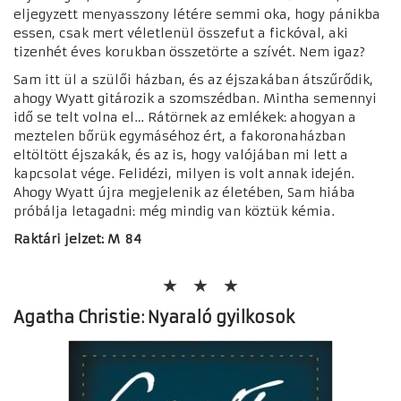
eljegyzett menyasszony létére semmi oka, hogy pánikba
essen, csak mert véletlenül összefut a fickóval, aki
tizenhét éves korukban összetörte a szívét. Nem igaz?
Sam itt ül a szülői házban, és az éjszakában átszűrődik,
ahogy Wyatt gitározik a szomszédban. Mintha semennyi
idő se telt volna el… Rátörnek az emlékek: ahogyan a
meztelen bőrük egymáséhoz ért, a fakoronaházban
eltöltött éjszakák, és az is, hogy valójában mi lett a
kapcsolat vége. Felidézi, milyen is volt annak idején.
Ahogy Wyatt újra megjelenik az életében, Sam hiába
próbálja letagadni: még mindig van köztük kémia.
Raktári jelzet: M 84
Agatha Christie: Nyaraló gyilkosok