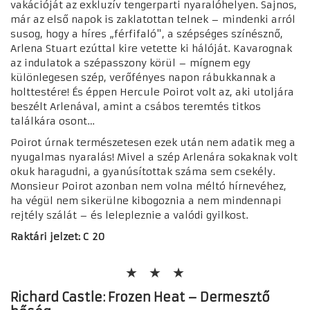
vakációját az exkluzív tengerparti nyaralóhelyen. Sajnos,
már az első napok is zaklatottan telnek – mindenki arról
susog, hogy a híres „férfifaló", a szépséges színésznő,
Arlena Stuart ezúttal kire vetette ki hálóját. Kavarognak
az indulatok a szépasszony körül – mígnem egy
különlegesen szép, verőfényes napon rábukkannak a
holttestére! És éppen Hercule Poirot volt az, aki utoljára
beszélt Arlenával, amint a csábos teremtés titkos
találkára osont…
Poirot úrnak természetesen ezek után nem adatik meg a
nyugalmas nyaralás! Mivel a szép Arlenára sokaknak volt
okuk haragudni, a gyanúsítottak száma sem csekély.
Monsieur Poirot azonban nem volna méltó hírnevéhez,
ha végül nem sikerülne kibogoznia a nem mindennapi
rejtély szálát – és lelepleznie a valódi gyilkost.
Raktári jelzet: C 20
R
ichard Castle: Frozen Heat – Dermesztő