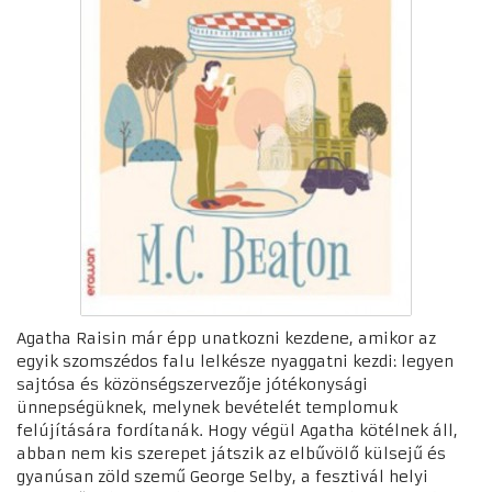
Agatha Raisin már épp unatkozni kezdene, amikor az
egyik szomszédos falu lelkésze nyaggatni kezdi: legyen
sajtósa és közönségszervezője jótékonysági
ünnepségüknek, melynek bevételét templomuk
felújítására fordítanák. Hogy végül Agatha kötélnek áll,
abban nem kis szerepet játszik az elbűvölő külsejű és
gyanúsan zöld szemű George Selby, a fesztivál helyi