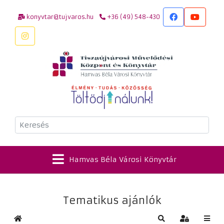
konyvtar@tujvaros.hu
+36 (49) 548-430
Keresés
Hamvas Béla Városi Könyvtár
Tematikus ajánlók
Kezdőlap
Keresés
Bejelentkez