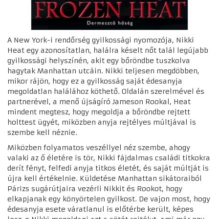
A New York-i rendőrség gyilkossági nyomozója, Nikki
Heat egy azonosítatlan, halálra késelt nőt talál legújabb
gyilkossági helyszínén, akit egy bőröndbe tuszkolva
hagytak Manhattan utcáin. Nikki teljesen megdöbben,
mikor rájön, hogy ez a gyilkosság saját édesanyja
megoldatlan halálához köthető. Oldalán szerelmével és
partnerével, a menő újságíró Jameson Rookal, Heat
mindent megtesz, hogy megoldja a bőröndbe rejtett
holttest ügyét, miközben anyja rejtélyes múltjával is
szembe kell néznie.
Miközben folyamatos veszéllyel néz szembe, ahogy
valaki az ő életére is tör, Nikki fájdalmas családi titkokra
derít fényt, felfedi anyja titkos életét, és saját múltját is
újra kell értékelnie. Küldetése Manhattan sikátoraiból
Párizs sugárútjaira vezérli Nikkit és Rookot, hogy
elkapjanak egy könyörtelen gyilkost. De vajon most, hogy
édesanyja esete váratlanul is előtérbe került, képes