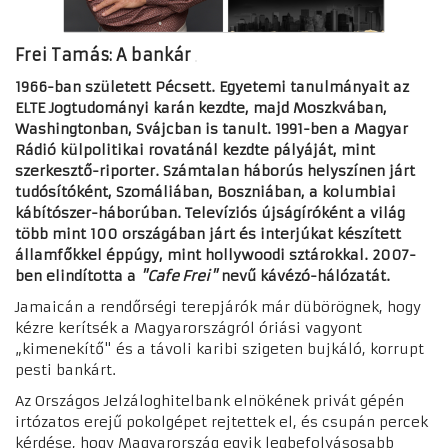
Frei Tamás: A bankár
1966-ban született Pécsett. Egyetemi tanulmányait az
ELTE Jogtudományi karán kezdte, majd Moszkvában,
Washingtonban, Svájcban is tanult. 1991-ben a Magyar
Rádió külpolitikai rovatánál kezdte pályáját, mint
szerkesztő-riporter. Számtalan háborús helyszínen járt
tudósítóként, Szomáliában, Boszniában, a kolumbiai
kábítószer-háborúban. Televíziós újságíróként a világ
több mint 100 országában járt és interjúkat készített
államfőkkel éppúgy, mint hollywoodi sztárokkal. 2007-
ben elindította a
"Cafe Frei"
nevű kávézó-hálózatát.
Jamaicán a rendőrségi terepjárók már dübörögnek, hogy
kézre kerítsék a Magyarországról óriási vagyont
„kimenekítő" és a távoli karibi szigeten bujkáló, korrupt
pesti bankárt.
Az Országos Jelzáloghitelbank elnökének privát gépén
irtózatos erejű pokolgépet rejtettek el, és csupán percek
kérdése, hogy Magyarország egyik legbefolyásosabb