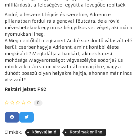
milliárdosát a feleségével együtt a levegőbe repítsék.
André, a leszerelt légiós és szerelme, Adrienn e
pillanatban fordul rá a genovai főutcára, de a rövid
mézesheteknek egy orosz bérgyilkos vet véget, aki már a
nyomukban liheg.
A Megmentőből megismert André sorsdöntő válaszút elé
kerül; cserbenhagyja Adriennt, amint korábbi élete
megkísérti? Megtalálja a bankárt, akinek kapzsi
mohósága Magyarországot végveszélybe sodorja? És
mindezek után vajon visszatalál önmagához, vagy a
dühödt bosszú olyan helyekre hajtja, ahonnan már nincs
visszaút?
Raktári jelzet: F 92
0
Címkék:
könyvajánló
Kortársak online