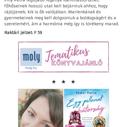
Finy Petra legújabb regénye identitástörténet:
főhőseinek hosszú utat kell bejárniuk ahhoz, hogy
rájöjjenek, kik is ők valójában. Marlenkának és
gyermekeinek meg kell dolgozniuk a boldogságért és a
szerelemért, ám a harmónia még így is törékeny marad.
Raktári jelzet: F 59