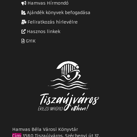
Hamvas Hírmondó
Ajándék könyvek befogadása
Feliratkozás hírlevélre
Hasznos linkek
GYIK
Hamvas Béla Városi Könyvtár
Cím
:
3580 Tiszaújváros, Széchenyi út 37.