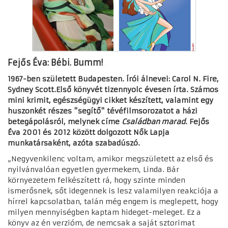
Fejős Éva: Bébi. Bumm!
1967-ben született Budapesten. Írói álnevei: Carol N. Fire,
Sydney Scott.Első könyvét tizennyolc évesen írta. Számos
mini krimit, egészségügyi cikket készített, valamint egy
huszonkét részes "segítő" tévéfilmsorozatot a házi
betegápolásról, melynek címe
Családban marad
. Fejős
Éva 2001 és 2012 között dolgozott Nők Lapja
munkatársaként, azóta szabadúszó.
„Negyvenkilenc voltam, amikor megszületett az első és
nyilvánvalóan egyetlen gyermekem, Linda. Bár
környezetem felkészített rá, hogy szinte minden
ismerősnek, sőt idegennek is lesz valamilyen reakciója a
hírrel kapcsolatban, talán még engem is meglepett, hogy
milyen mennyiségben kaptam hideget-meleget. Ez a
könyv az én verzióm, de nemcsak a saját sztorimat