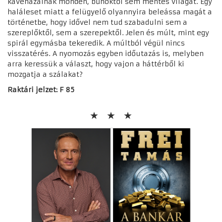
kávéházainak mondén, bűnöktől sem mentes világát. Egy
haláleset miatt a felügyelő olyannyira beleássa magát a
történetbe, hogy idővel nem tud szabadulni sem a
szereplőktől, sem a szerepektől. Jelen és múlt, mint egy
spirál egymásba tekeredik. A múltból végül nincs
visszatérés. A nyomozás egyben időutazás is, melyben
arra keressük a választ, hogy vajon a háttérből ki
mozgatja a szálakat?
Raktári jelzet: F 85