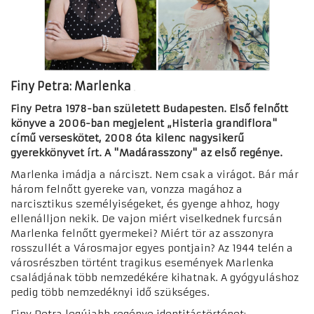
Finy Petra: Marlenka
Finy Petra 1978-ban született Budapesten. Első felnőtt
könyve a 2006-ban megjelent „Histeria grandiflora"
című verseskötet, 2008 óta kilenc nagysikerű
gyerekkönyvet írt. A "Madárasszony" az első regénye.
Marlenka imádja a nárciszt. Nem csak a virágot. Bár már
három felnőtt gyereke van, vonzza magához a
narcisztikus személyiségeket, és gyenge ahhoz, hogy
ellenálljon nekik. De vajon miért viselkednek furcsán
Marlenka felnőtt gyermekei? Miért tör az asszonyra
rosszullét a Városmajor egyes pontjain? Az 1944 telén a
városrészben történt tragikus események Marlenka
családjának több nemzedékére kihatnak. A gyógyuláshoz
pedig több nemzedéknyi idő szükséges.