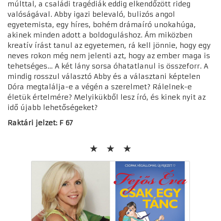
múlttal, a családi tragédiák eddig elkendőzött rideg
valóságával. Abby igazi belevaló, bulizós angol
egyetemista, egy híres, bohém drámaíró unokahúga,
akinek minden adott a boldoguláshoz. Ám miközben
kreatív írást tanul az egyetemen, rá kell jönnie, hogy egy
neves rokon még nem jelenti azt, hogy az ember maga is
tehetséges… A két lány sorsa óhatatlanul is összeforr. A
mindig rosszul választó Abby és a választani képtelen
Dóra megtalálja-e a végén a szerelmet? Rálelnek-e
életük értelmére? Melyikükből lesz író, és kinek nyit az
idő újabb lehetőségeket?
Raktári jelzet: F 67