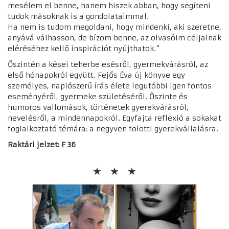
mesélem el benne, hanem hiszek abban, hogy segíteni
tudok másoknak is a gondolataimmal.
Ha nem is tudom megoldani, hogy mindenki, aki szeretne,
anyává válhasson, de bízom benne, az olvasóim céljainak
eléréséhez kellő inspirációt nyújthatok."
Őszintén a kései teherbe esésről, gyermekvárásról, az
első hónapokról együtt. Fejős Éva új könyve egy
személyes, naplószerű írás élete legutóbbi igen fontos
eseményéről, gyermeke születéséről. Őszinte és
humoros vallomások, történetek gyerekvárásról,
nevelésről, a mindennapokról. Egyfajta reflexió a sokakat
foglalkoztató témára: a negyven fölötti gyerekvállalásra.
Raktári jelzet: F 36