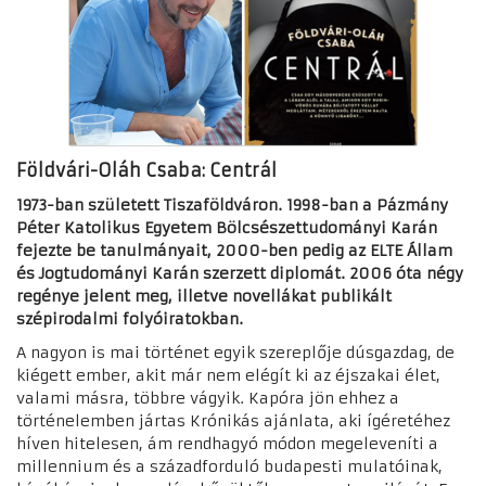
Földvári-Oláh Csaba: Centrál
1973-ban született Tiszaföldváron. 1998-ban a Pázmány
Péter Katolikus Egyetem Bölcsészettudományi Karán
fejezte be tanulmányait, 2000-ben pedig az ELTE Állam
és Jogtudományi Karán szerzett diplomát. 2006 óta négy
regénye jelent meg, illetve novellákat publikált
szépirodalmi folyóiratokban.
A nagyon is mai történet egyik szereplője dúsgazdag, de
kiégett ember, akit már nem elégít ki az éjszakai élet,
valami másra, többre vágyik. Kapóra jön ehhez a
történelemben jártas Krónikás ajánlata, aki ígéretéhez
híven hitelesen, ám rendhagyó módon megeleveníti a
millennium és a századforduló budapesti mulatóinak,