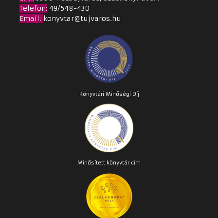
Telefon:
49/548-430
Email
:
konyvtar@tujvaros.hu
Könyvtári Minőségi Díj
Minősített könyvtár cím