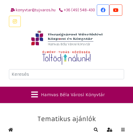
konyvtar@tujvaros.hu
+36 (49) 548-430
Keresés
Hamvas Béla Városi Könyvtár
Tematikus ajánlók
Kezdőlap
Keresés
Bejelentkez