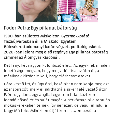
Fodor Petra: Egy pillanat bátorság
1980-ban született Miskolcon. Gyermekkorától
Tiszaújvárosban él, a Miskolci Egyetem
Bölcsészettudományi karán végzett politológusként.
2020-ban jelent meg első regénye Egy pillanat bátorság
címmel az Álomgyár Kiadónál.
Két lány, két nagyon különböző élet… Az egyiknek minden
lehetősége megvan, hogy megvalósítsa az álmait, a
másiknak küzdenie kell, hogy elérhesse azokat…
Dóra kezdő író, és úgy érzi, hazájában nem kapja meg azt
az inspirácót, mely elindíthatná a siker felé vezető úton.
Ezért úgy dönt, egy angliai egyetem falai közt keresi
leendő hősnőjét és saját magát. A hétköznapjai a tanulás
mókuskerekében telnek, így nehezen, de végül elindul a
Nagy Mű felé. Miközben útját keresi, szembesül a