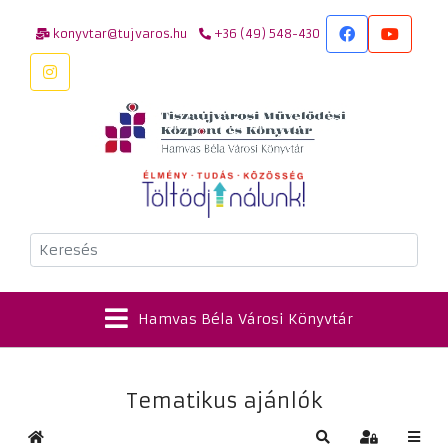
konyvtar@tujvaros.hu
+36 (49) 548-430
Keresés
Hamvas Béla Városi Könyvtár
Tematikus ajánlók
Kezdőlap
Keresés
Bejelentkez