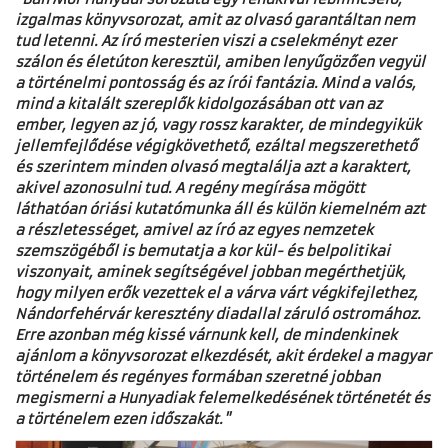
izgalmas könyvsorozat, amit az olvasó garantáltan nem
tud letenni. Az író mesterien viszi a cselekményt ezer
szálon és életúton keresztül, amiben lenyűgözően vegyül
a történelmi pontosság és az írói fantázia. Mind a valós,
mind a kitalált szereplők kidolgozásában ott van az
ember, legyen az jó, vagy rossz karakter, de mindegyikük
jellemfejlődése végigkövethető, ezáltal megszerethető
és szerintem minden olvasó megtalálja azt a karaktert,
akivel azonosulni tud. A regény megírása mögött
láthatóan óriási kutatómunka áll és külön kiemelném azt
a részletességet, amivel az író az egyes nemzetek
szemszögéből is bemutatja a kor kül- és belpolitikai
viszonyait, aminek segítségével jobban megérthetjük,
hogy milyen erők vezettek el a várva várt végkifejlethez,
Nándorfehérvár keresztény diadallal záruló ostromához.
Erre azonban még kissé várnunk kell, de mindenkinek
ajánlom a könyvsorozat elkezdését, akit érdekel a magyar
történelem és regényes formában szeretné jobban
megismerni a Hunyadiak felemelkedésének történetét és
a történelem ezen időszakát."