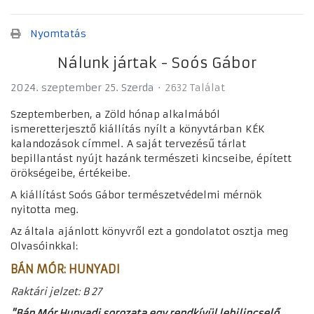
Nyomtatás
Nálunk jártak - Soós Gábor
2024. szeptember 25. Szerda
2632 Találat
Szeptemberben, a Zöld hónap alkalmából
ismeretterjesztő kiállítás nyílt a könyvtárban KÉK
kalandozások címmel. A saját tervezésű tárlat
bepillantást nyújt hazánk természeti kincseibe, épített
örökségeibe, értékeibe.
A kiállítást Soós Gábor természetvédelmi mérnök
nyitotta meg.
Az általa ajánlott könyvről ezt a gondolatot osztja meg
Olvasóinkkal:
BÁN MÓR: HUNYADI
Raktári jelzet: B 27
"Bán Mór Hunyadi sorozata egy rendkívül lebilincselő,