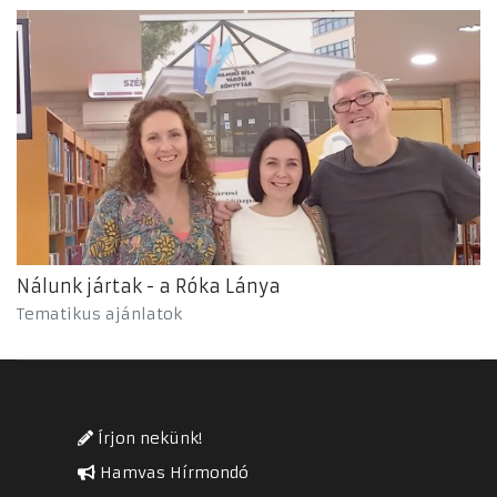
Nálunk jártak - a Róka Lánya
Tematikus ajánlatok
Írjon nekünk!
Hamvas Hírmondó