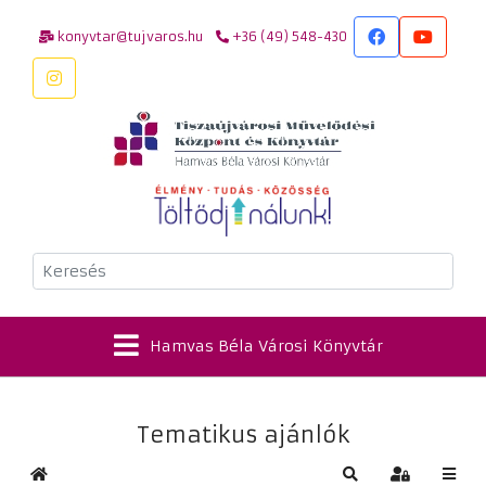
konyvtar@tujvaros.hu
+36 (49) 548-430
Keresés
Hamvas Béla Városi Könyvtár
Tematikus ajánlók
Kezdőlap
Keresés
Bejelentkez