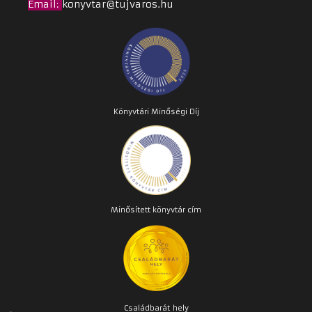
Email
:
konyvtar@tujvaros.hu
Könyvtári Minőségi Díj
Minősített könyvtár cím
Családbarát
hely