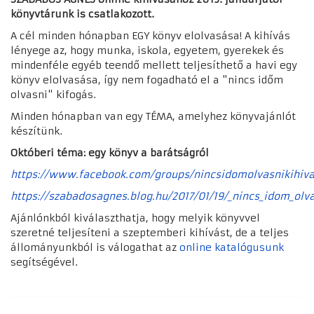
könyvtárunk is csatlakozott.
A cél minden hónapban EGY könyv elolvasása! A kihívás
lényege az, hogy munka, iskola, egyetem, gyerekek és
mindenféle egyéb teendő mellett teljesíthető a havi egy
könyv elolvasása, így nem fogadható el a "nincs időm
olvasni" kifogás.
Minden hónapban van egy TÉMA, amelyhez könyvajánlót
készítünk.
Októberi téma: egy könyv a barátságról
https://www.facebook.com/groups/nincsidomolvasnikihiva
https://szabadosagnes.blog.hu/2017/01/19/_nincs_idom_olva
Ajánlónkból kiválaszthatja, hogy melyik könyvvel
szeretné teljesíteni a szeptemberi kihívást, de a teljes
állományunkból is válogathat az
online katalógusunk
segítségével.