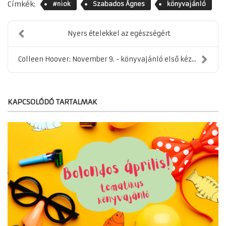
Címkék:
#niok
Szabados Ágnes
könyvajánló
Nyers ételekkel az egészségért
Colleen Hoover: November 9. - könyvajánló első kéz...
KAPCSOLÓDÓ TARTALMAK