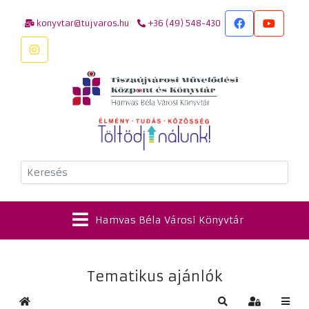
konyvtar@tujvaros.hu
+36 (49) 548-430
Keresés
Hamvas Béla Városi Könyvtár
Tematikus ajánlók
Kezdőlap
Keresés
Bejelentkez