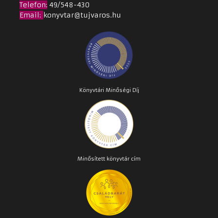
Telefon:
49/548-430
Email
:
konyvtar@tujvaros.hu
Könyvtári Minőségi Díj
Minősített könyvtár cím