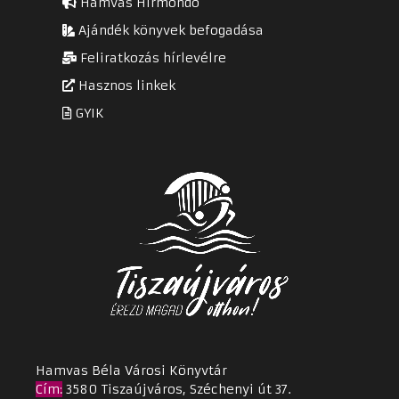
Hamvas Hírmondó
Ajándék könyvek befogadása
Feliratkozás hírlevélre
Hasznos linkek
GYIK
Hamvas Béla Városi Könyvtár
Cím
:
3580 Tiszaújváros, Széchenyi út 37.