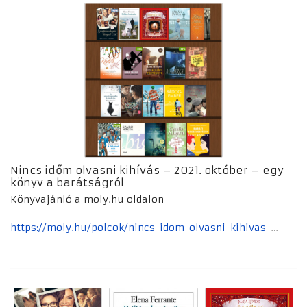
Nincs időm olvasni kihívás – 2021. október – egy
könyv a barátságról
Könyvajánló a moly.hu oldalon
https://moly.hu/polcok/nincs-idom-olvasni-kihivas-2021-oktober-egy-konyv-a-baratsagrol