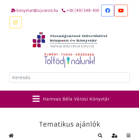
konyvtar@tujvaros.hu
+36 (49) 548-430
Keresés
Hamvas Béla Városi Könyvtár
Tematikus ajánlók
Kezdőlap
Keresés
Bejelentkez