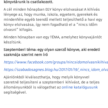
könyvtárunk is csatlakozott.
A cél minden hónapban EGY könyv elolvasása! A kihívás
lényege az, hogy munka, iskola, egyetem, gyerekek és
mindenféle egyéb teendő mellett teljesíthető a havi egy
könyv elolvasása, így nem fogadható el a "nincs időm
olvasni" kifogás.
Minden hónapban van egy TÉMA, amelyhez könyvajánlót
készítünk.
Szeptemberi téma: egy olyan szerző könyve, aki eredeti
szakmája szerint nem író
https://www.facebook.com/groups/nincsidomolvasnikihiva
https://szabadosagnes.blog.hu/2017/01/19/_nincs_idom_olva
Ajánlónkból kiválaszthatja, hogy melyik könyvvel
szeretné teljesíteni a szeptemberi kihívást, de a teljes
állományunkból is válogathat az
online katalógusunk
segítségével.