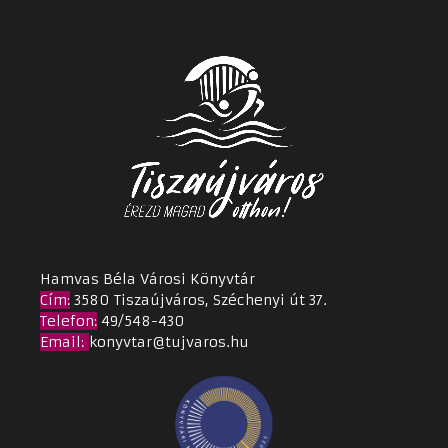
Hamvas Béla Városi Könyvtár
Cím
:
3580 Tiszaújváros, Széchenyi út 37.
Telefon:
49/548-430
Email
:
konyvtar@tujvaros.hu