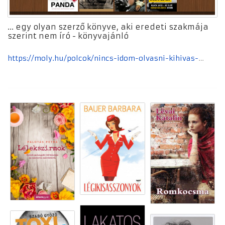
... egy olyan szerző könyve, aki eredeti szakmája
szerint nem író - könyvajánló
https://moly.hu/polcok/nincs-idom-olvasni-kihivas-2021-szeptember-egy-olyan-szerzo-konyve-aki-eredeti-szakmaja-szerint-nem-iro-2