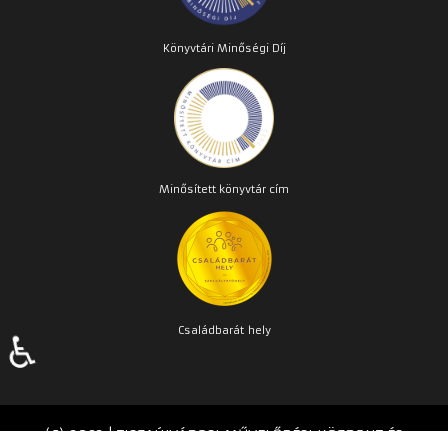
Könyvtári Minőségi Díj
Minősített könyvtár cím
Családbarát
hely
♿
(C) 2023 | TISZAÚJVÁROSI MŰVELŐDÉSI KÖZPONT ÉS