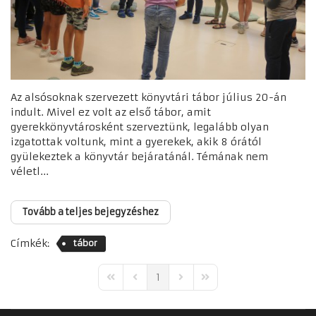
Az alsósoknak szervezett könyvtári tábor július 20-án
indult. Mivel ez volt az első tábor, amit
gyerekkönyvtárosként szerveztünk, legalább olyan
izgatottak voltunk, mint a gyerekek, akik 8 órától
gyülekeztek a könyvtár bejáratánál. Témának nem
véletl...
Tovább a teljes bejegyzéshez
Címkék:
tábor
1
First Page
Previous Page
Next Page
Last Page