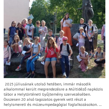
2025 júliusának utolsó hetében, immár második
alkalommal került megrendezésre a Múltidéző napközis
tábor a Helytörténeti Gyűjtemény szervezésében.
Összesen 20 alsó tagozatos gyerek vett részt a
helyismereti és múzeumpedagógiai foglalkozásokon. ...