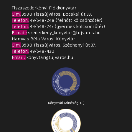
Tiszaszederkényi Fiókkönyvtár
Cím
:
3580 Tiszaújváros, Bocskai út 33.
Telefon:
49/548-248 (felnőtt kölcsönzőtér)
Telefon:
49/548-247 (gyermek kölcsönzőtér)
E-mail:
szederkeny_konyvtar@tujvaros.hu
Hamvas Béla Városi Könyvtár
Cím
:
3580 Tiszaújváros, Széchenyi út 37.
Telefon:
49/548-430
Email
:
konyvtar@tujvaros.hu
Könyvtári Minőségi Díj