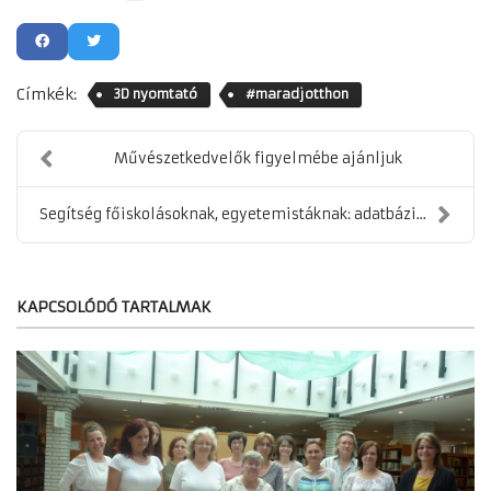
Címkék:
3D nyomtató
#maradjotthon
Művészetkedvelők figyelmébe ajánljuk
Segítség főiskolásoknak, egyetemistáknak: adatbázi...
KAPCSOLÓDÓ TARTALMAK