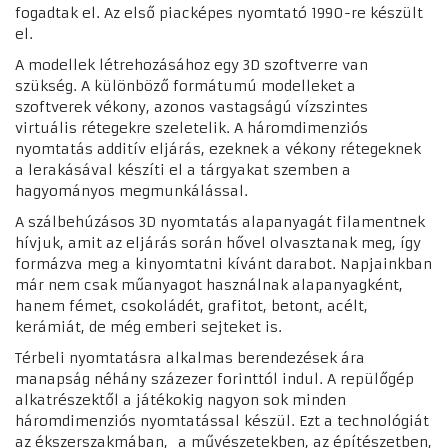
fogadtak el. Az első piacképes nyomtató 1990-re készült
el.
A modellek létrehozásához egy 3D szoftverre van
szükség. A különböző formátumú modelleket a
szoftverek vékony, azonos vastagságú vízszintes
virtuális rétegekre szeletelik. A háromdimenziós
nyomtatás additív eljárás, ezeknek a vékony rétegeknek
a lerakásával készíti el a tárgyakat szemben a
hagyományos megmunkálással.
A szálbehúzásos 3D nyomtatás alapanyagát filamentnek
hívjuk, amit az eljárás során hővel olvasztanak meg, így
formázva meg a kinyomtatni kívánt darabot. Napjainkban
már nem csak műanyagot használnak alapanyagként,
hanem fémet, csokoládét, grafitot, betont, acélt,
kerámiát, de még emberi sejteket is.
Térbeli nyomtatásra alkalmas berendezések ára
manapság néhány százezer forinttól indul. A repülőgép
alkatrészektől a játékokig nagyon sok minden
háromdimenziós nyomtatással készül. Ezt a technológiát
az ékszerszakmában, a művészetekben, az építészetben,