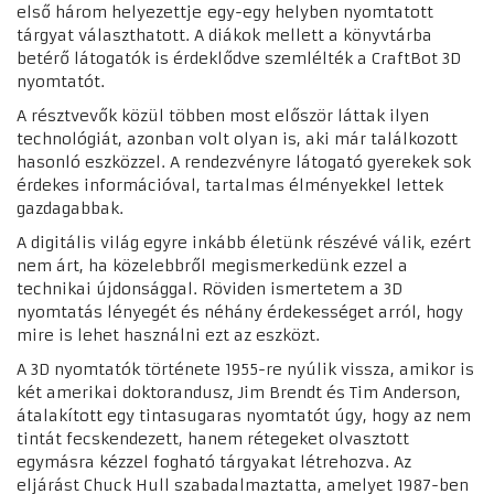
első három helyezettje egy-egy helyben nyomtatott
tárgyat választhatott. A diákok mellett a könyvtárba
betérő látogatók is érdeklődve szemlélték a CraftBot 3D
nyomtatót.
A résztvevők közül többen most először láttak ilyen
technológiát, azonban volt olyan is, aki már találkozott
hasonló eszközzel. A rendezvényre látogató gyerekek sok
érdekes információval, tartalmas élményekkel lettek
gazdagabbak.
A digitális világ egyre inkább életünk részévé válik, ezért
nem árt, ha közelebbről megismerkedünk ezzel a
technikai újdonsággal. Röviden ismertetem a 3D
nyomtatás lényegét és néhány érdekességet arról, hogy
mire is lehet használni ezt az eszközt.
A 3D nyomtatók története 1955-re nyúlik vissza, amikor is
két amerikai doktorandusz, Jim Brendt és Tim Anderson,
átalakított egy tintasugaras nyomtatót úgy, hogy az nem
tintát fecskendezett, hanem rétegeket olvasztott
egymásra kézzel fogható tárgyakat létrehozva. Az
eljárást Chuck Hull szabadalmaztatta, amelyet 1987-ben