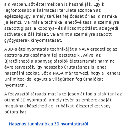
a divatban, sőt éttermekben is használják. Egyik
legfontosabb alkalmazási területe azonban az
egészségügy, amely terület fejlődését óriási dinamika
jellemzi. Ma már a technika lehetővé teszi a személyre
szabott gipsz, a koponya- és állcsont pótlást, az egyedi
szövetek előállítását, valamint a személyre szabott
gyógyszerek kinyomtatását.
A 3D-s ételnyomtatás technikáját a NASA eredetileg az
asztronauták számára fejlesztette ki. Mivel az
újratölthető alapanyag tárolók élettartamát harminc
évre tervezték, így hosszabb űrutazáshoz is lehet
használni azokat. Sőt a NASA már tervezi, hogy a Tethers
Unlimited-del együtt a világűrben fog űrhajókat
nyomtatni.
A fogyasztói társadalmat is teljesen át fogja alakítani az
otthoni 3D nyomtató, amely révén az emberek saját
maguknak készíthetik el ruháikat, ékszereiket vagy
bútoraikat.
Hasznos tudnivalók a 3D nyomtatásról