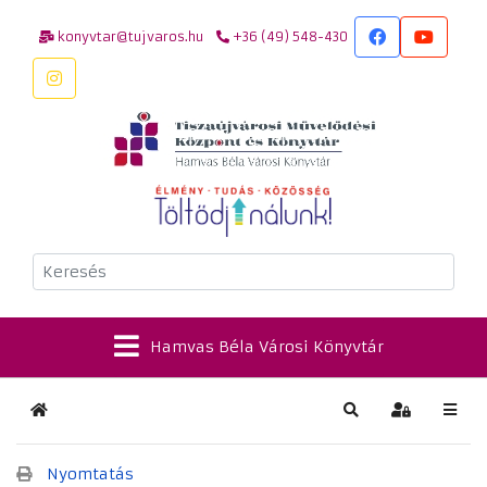
konyvtar@tujvaros.hu
+36 (49) 548-430
Keresés
Hamvas Béla Városi Könyvtár
Kezdőlap
Keresés
Bejelentkez
Nyomtatás