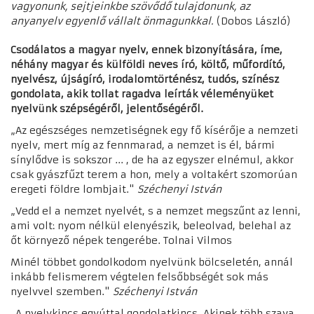
vagyonunk, sejtjeinkbe szövődő tulajdonunk, az
anyanyelv egyenlő vállalt önmagunkkal.
(Dobos László)
Csodálatos a magyar nyelv, ennek bizonyítására, íme,
néhány magyar és külföldi neves író, költő, műfordító,
nyelvész, újságíró, irodalomtörténész, tudós, színész
gondolata, akik tollat ragadva leírták véleményüket
nyelvünk szépségéről, jelentőségéről.
„Az egészséges nemzetiségnek egy fő kísérője a nemzeti
nyelv, mert míg az fennmarad, a nemzet is él, bármi
sínylődve is sokszor ... , de ha az egyszer elnémul, akkor
csak gyászfűzt terem a hon, mely a voltakért szomorúan
eregeti földre lombjait."
Széchenyi István
„Vedd el a nemzet nyelvét, s a nemzet megszűnt az lenni,
ami volt: nyom nélkül elenyészik, beleolvad, belehal az
őt környező népek tengerébe. Tolnai Vilmos
Minél többet gondolkodom nyelvünk bölcseletén, annál
inkább felismerem végtelen felsőbbségét sok más
nyelvvel szemben."
Széchenyi István
„A nyelvkincs egyúttal gondolatkincs. Akinek több szava