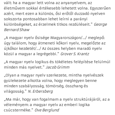
vált: ha a magyar lett volna az anyanyelvem, az
életművem sokkal értékesebb lehetett volna. Egyszerűen
azért, mert ezen a különös, ősi erőtől duzzadó nyelven
sokszorta pontosabban lehet leírni a parányi
különbségeket, az érzelmek titkos rezdüléseit."
George
Bernard Shaw
„A magyar nyelv ősisége Magyarországon/…/ meglepő:
úgy találom, hogy átmeneti kőkori nyelv, megelőzte az
újkőkor kezdetét/.../ Az összes helyben maradó nyelv
közül a magyar a legrégebbi."
Grover S. Krantz
„A magyar nyelv logikus és tökéletes felépítése felülmúl
minden más nyelvet."
Jacob Grimm
„Olyan a magyar nyelv szerkezete, mintha nyelvészek
gyülekezete alkotta volna, hogy meglegyen benne
minden szabályosság, tömörség, összhang és
világosság."
N. Erbersberg
„Ma már, hogy van fogalmam a nyelv struktúrájáról, az a
véleményem: a magyar nyelv az emberi logika
csúcsterméke."
Ove Berglund