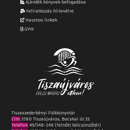
Ajándék könyvek befogadása
Feliratkozás hírlevélre
Hasznos linkek
GYIK
Tiszaszederkényi Fiókkönyvtár
Cím
:
3580 Tiszaújváros, Bocskai út 33.
Telefon:
49/548-248 (felnőtt kölcsönzőtér)