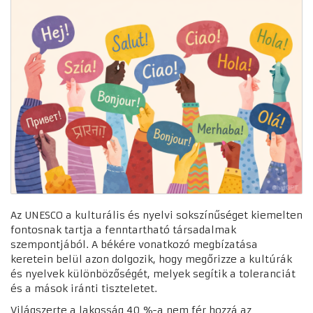
Az UNESCO a kulturális és nyelvi sokszínűséget kiemelten
fontosnak tartja a fenntartható társadalmak
szempontjából. A békére vonatkozó megbízatása
keretein belül azon dolgozik, hogy megőrizze a kultúrák
és nyelvek különbözőségét, melyek segítik a toleranciát
és a mások iránti tiszteletet.
Világszerte a lakosság 40 %-a nem fér hozzá az