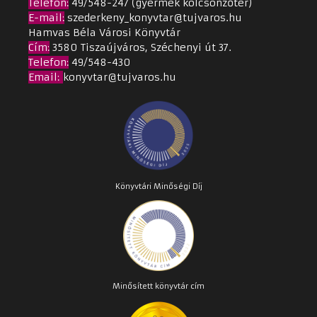
Telefon:
49/548-247 (gyermek kölcsönzőtér)
E-mail:
szederkeny_konyvtar@tujvaros.hu
Hamvas Béla Városi Könyvtár
Cím
:
3580 Tiszaújváros, Széchenyi út 37.
Telefon:
49/548-430
Email
:
konyvtar@tujvaros.hu
Könyvtári Minőségi Díj
Minősített könyvtár cím