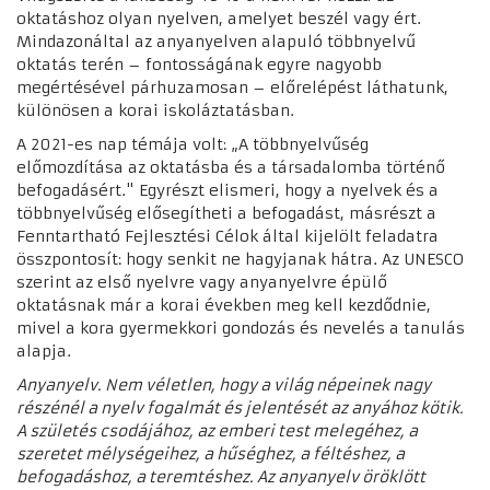
oktatáshoz olyan nyelven, amelyet beszél vagy ért.
Mindazonáltal az anyanyelven alapuló többnyelvű
oktatás terén – fontosságának egyre nagyobb
megértésével párhuzamosan – előrelépést láthatunk,
különösen a korai iskoláztatásban.
A 2021-es nap témája volt: „A többnyelvűség
előmozdítása az oktatásba és a társadalomba történő
befogadásért." Egyrészt elismeri, hogy a nyelvek és a
többnyelvűség elősegítheti a befogadást, másrészt a
Fenntartható Fejlesztési Célok által kijelölt feladatra
összpontosít: hogy senkit ne hagyjanak hátra. Az UNESCO
szerint az első nyelvre vagy anyanyelvre épülő
oktatásnak már a korai években meg kell kezdődnie,
mivel a kora gyermekkori gondozás és nevelés a tanulás
alapja.
Anyanyelv. Nem véletlen, hogy a világ népeinek nagy
részénél a nyelv fogalmát és jelentését az anyához kötik.
A születés csodájához, az emberi test melegéhez, a
szeretet mélységeihez, a hűséghez, a féltéshez, a
befogadáshoz, a teremtéshez. Az anyanyelv öröklött