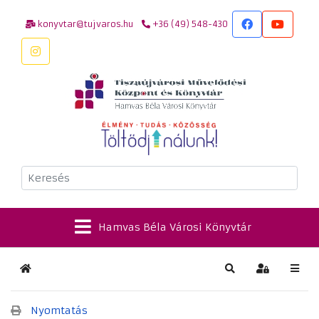
konyvtar@tujvaros.hu
+36 (49) 548-430
Keresés
Hamvas Béla Városi Könyvtár
Kezdőlap
Keresés
Bejelentkez
Nyomtatás