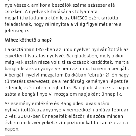
nyelvészek, amikor a beszélők száma százezer alá
csökken. A nyelvek kihalásának folyamata
megállíthatatlannak tűnik, az UNESCO ezért tartotta
feladatának, hogy ráirányítsa a világ figyelmét erre a
jelenségre.
Mihez köthető a nap?
Pakisztánban 1952-ben az urdu nyelvet nyilvánították az
egyetlen hivatalos nyelvvé. Bangladesben, mely akkor
még Pakisztán része volt, tiltakozások kezdődtek, mert a
bangladesiek anyanyelve nem az urdu, hanem a bengáli.
A bengáli nyelvi mozgalom Dakkában február 21-én nagy
tüntetést szervezett, de a rendőrség keményen lépett fel
ellenük, ezért öten meghaltak. Bangladesben ezt a napot
azóta a bengáli nyelvi mozgalom napjaként ünneplik.
Az esemény emlékére és Banglades javaslatára
nyilvánították az anyanyelv nemzetközi napjává február
21-ét. 2000-ben ünnepelték először, és azóta minden
évben rendezvényeket, szimpóziumokat tartanak ezen a
napon.