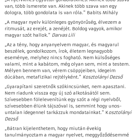
van, több ismerete van. Akinek több szava van egy
dologra, több gondolata is van róla." Babits Mihály
„A magyar nyelv különleges gyönyörűség, élvezem a
ritmusát, az erejét, a zenéjét. Boldog vagyok, amikor
magyar szót hallok."
Darvas Lili
„Az a tény, hogy anyanyelvem magyar, és magyarul
beszélek, gondolkozom, írok, életem legnagyobb
eseménye, melyhez nincs fogható. Nem külsőséges
valami, mint a kabátom, még olyan sem, mint a testem.
Mélyen bennem van, vérem csöppjeiben, idegeim
dúcában, metafizikai rejtélyként."
Kosztolányi Dezső
„Gyarapítani szeretnők szókincsünket, nem apasztani.
Nem riadunk vissza egy új szó alkotásától sem.
Szívesebben fölelevenítünk egy szót a régi nyelvből,
szívesebben élünk tájszóval is, semmint hogy unos-
untalan idegennel tarkázzuk mondatainkat." K
osztolányi
Dezső
„Bátran kijelenthetem, hogy miután évekig
tanulmányoztam a magyar nyelvet, meggyőződésemmé