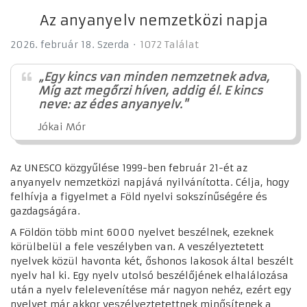
Az anyanyelv nemzetközi napja
2026. február 18. Szerda
1072 Találat
„Egy kincs van minden nemzetnek adva,
Míg azt megőrzi híven, addig él. E kincs
neve: az édes anyanyelv."
Jókai Mór
Az UNESCO közgyűlése 1999-ben február 21-ét az
anyanyelv nemzetközi napjává nyilvánította. Célja, hogy
felhívja a figyelmet a Föld nyelvi sokszínűségére és
gazdagságára.
A Földön több mint 6000 nyelvet beszélnek, ezeknek
körülbelül a fele veszélyben van. A veszélyeztetett
nyelvek közül havonta két, őshonos lakosok által beszélt
nyelv hal ki. Egy nyelv utolsó beszélőjének elhalálozása
után a nyelv felelevenítése már nagyon nehéz, ezért egy
nyelvet már akkor veszélyeztetettnek minősítenek a