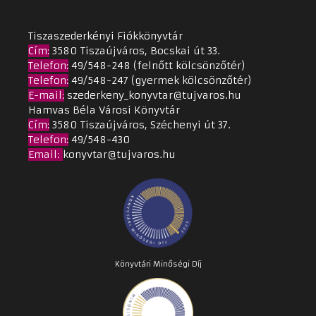
Tiszaszederkényi Fiókkönyvtár
Cím
:
3580 Tiszaújváros, Bocskai út 33.
Telefon:
49/548-248 (felnőtt kölcsönzőtér)
Telefon:
49/548-247 (gyermek kölcsönzőtér)
E-mail:
szederkeny_konyvtar@tujvaros.hu
Hamvas Béla Városi Könyvtár
Cím
:
3580 Tiszaújváros, Széchenyi út 37.
Telefon:
49/548-430
Email
:
konyvtar@tujvaros.hu
Könyvtári Minőségi Díj