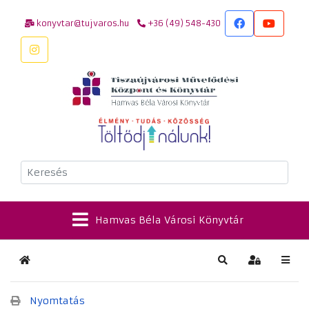
konyvtar@tujvaros.hu
+36 (49) 548-430
Keresés
Hamvas Béla Városi Könyvtár
Kezdőlap
Keresés
Bejelentkez
Nyomtatás