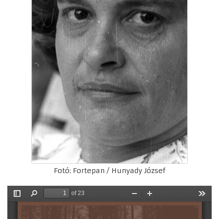
Fotó: Fortepan / Hunyady József