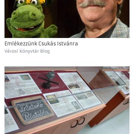
Emlékezzünk Csukás Istvánra
Városi Könyvtár Blog