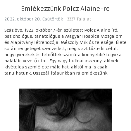
Emlékezzünk Polcz Alaine-re
2022. október 20. Csütörtök
3337 Találat
Száz éve, 1922. október 7-én született Polcz Alaine író,
pszichológus, tanatológus a Magyar Hospice Mozgalom
és Alapítvány létrehozója. Mészöly Miklós felesége. Élete
során rengeteget szenvedett, mégis azt tűzte ki célul,
hogy gyerekek és felnőttek számára könnyebbé tegye a
haláláig vezető utat. Egy nagy tudású asszony, akinek
kivételes szemlélete máig hat, akitől ma is csak
tanulhatunk. Összeállításunkban rá emlékezünk.