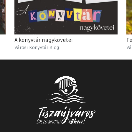
A könyvtár nagykövetei
Te
Városi Könyvtár Blog
Vá