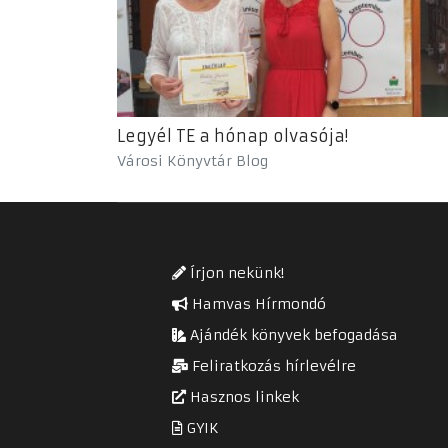
Legyél TE a hónap olvasója!
Városi Könyvtár Blog
Írjon nekünk!
Hamvas Hírmondó
Ajándék könyvek befogadása
Feliratkozás hírlevélre
Hasznos linkek
GYIK