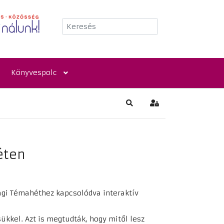
Keresés
Könyvespolc
Keresés
Bejelentkezés
éten
ági Témahéthez kapcsolódva interaktív
ükkel. Azt is megtudták, hogy mitől lesz