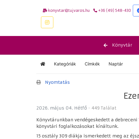
konyvtar@tujvaros.hu
+36 (49) 548-430
Könyvtár
Kategóriák
Címkék
Naptár
Kezdőlap
Nyomtatás
Eze
2026. május 04. Hétfő
449 Találat
Könyvtárunkban vendégeskedett a debreceni T
könyvtári foglalkozásokat kínáltunk.
15 osztály 309 diákja ismerkedett meg az éjsz