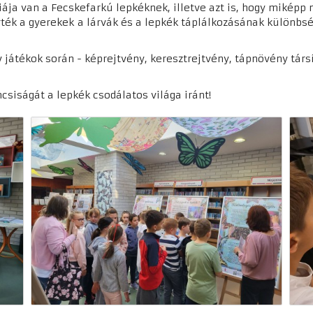
iája van a Fecskefarkú lepkéknek, illetve azt is, hogy miképp
ték a gyerekek a lárvák és a lepkék táplálkozásának különbsé
 játékok során - képrejtvény, keresztrejtvény, tápnövény társít
ncsiságát a lepkék csodálatos világa iránt!