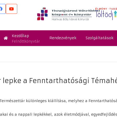
Kezdőlap
Rendezvények
Szolgáltatások
Felnőttkönyvtár
r lepke a Fenntarthatósági Témah
ermészettár különleges kiállítása, melyhez a Fenntarthatós
akai és a nappali lepkékkel, azok életmódjával, egyedfejlődés