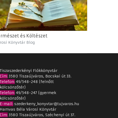
rmészet és Költészet
rosi Könyvtár Blog
Tiszaszederkényi Fiókkönyvtár
Cím
:
3580 Tiszaújváros, Bocskai út 33.
Telefon:
49/548-248 (felnőtt
kölcsönzőtér)
Telefon:
49/548-247 (gyermek
kölcsönzőtér)
E-mail:
szederkeny_konyvtar@tujvaros.hu
Hamvas Béla Városi Könyvtár
Cím
:
3580 Tiszaújváros, Széchenyi út 37.