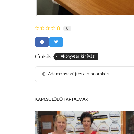
0
Címkék:
#könyvtárikihívás
Adománygyűjtés a madarakért
KAPCSOLÓDÓ TARTALMAK