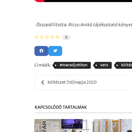
Összeállította: Riczu Anikó tájékoztató könyv
0
Címkék:
#maradjotthon
vers
költé
Költészet (hó)napja 2020
KAPCSOLÓDÓ TARTALMAK