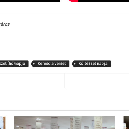
táros
szet (hó)napja
Keresd a verset
Költészet napja