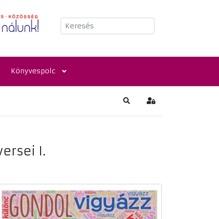
Keresés
Könyvespolc
Keresés
Bejelentkezés
ersei I.