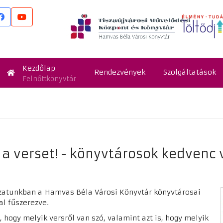
Kezdőlap
Rendezvények
Szolgáltatások
Felnőttkönyvtár
a verset! - könyvtárosok kedvenc v
ozatunkban a
Hamvas Béla Városi Könyvtár könyvtárosai
kal fűszerezve.
, hogy melyik versről van szó, valamint azt is, hogy melyik