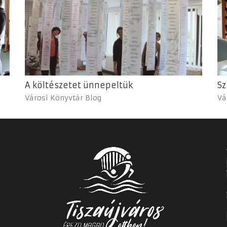
A költészetet ünnepeltük
Sz
Városi Könyvtár Blog
Vá