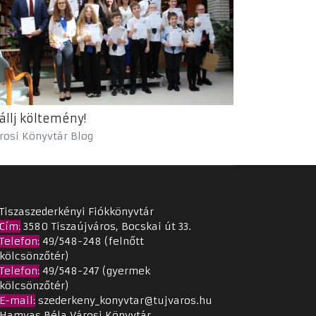
állj költemény!
rosi Könyvtár Blog
Tiszaszederkényi Fiókkönyvtár
Cím
:
3580 Tiszaújváros, Bocskai út 33.
Telefon:
49/548-248 (felnőtt
kölcsönzőtér)
Telefon:
49/548-247 (gyermek
kölcsönzőtér)
E-mail:
szederkeny_konyvtar@tujvaros.hu
Hamvas Béla Városi Könyvtár