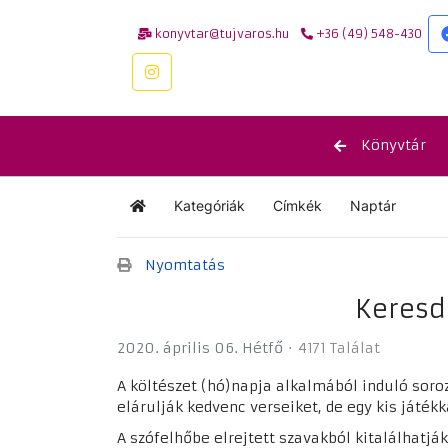
konyvtar@tujvaros.hu
+36 (49) 548-430
Könyvtár
Kategóriák
Címkék
Naptár
Kezdőlap
Nyomtatás
Keresd 
2020. április 06. Hétfő
4171 Találat
A költészet (hó)napja alkalmából induló sor
elárulják kedvenc verseiket, de egy kis játék
A szófelhőbe elrejtett szavakból kitalálhatják