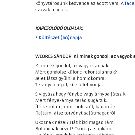
könyvtárosunk kedvence az adott vers. A
face
szavak mögött.
KAPCSOLÓDÓ OLDALAK:
?
Költészet (hó)napja
WEÖRES SÁNDOR: Ki minek gondol, az vagyok a
Ki minek gondol, az vagyok annak…
Mért gondolsz különc rokontalannak?
Jelet látsz gyűlni a homlokomra:
Te vagy magad, ki e jelet vonja.
S vigyázz hogy fénybe vagy árnyba játszik,
Mert fénye-árnya terád sugárzik.
Ítélsz rólam, mint bölcsről, badarról:
Rajtam látsz törvényt sajátmagadról.
Okosnak nézel? Hát bízd magad rám.
Bolondnak nézel? Csörög a sapkám.