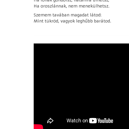
Ha lónak gondolsz, hátamra ülhetsz;
Ha oroszlánnak, nem menekülhetsz.
Szemem tavában magadat látod:
Mint tükröd, vagyok leghűbb barátod.