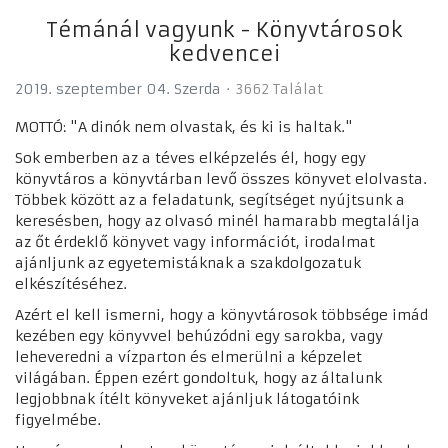
Témánál vagyunk - Könyvtárosok
kedvencei
2019. szeptember 04. Szerda
3662 Találat
MOTTÓ: "A dinók nem olvastak, és ki is haltak."
Sok emberben az a téves elképzelés él, hogy egy
könyvtáros a könyvtárban levő összes könyvet elolvasta.
Többek között az a feladatunk, segítséget nyújtsunk a
keresésben, hogy az olvasó minél hamarabb megtalálja
az őt érdeklő könyvet vagy információt, irodalmat
ajánljunk az egyetemistáknak a szakdolgozatuk
elkészítéséhez.
Azért el kell ismerni, hogy a könyvtárosok többsége imád
kezében egy könyvvel behúzódni egy sarokba, vagy
leheveredni a vízparton és elmerülni a képzelet
világában. Éppen ezért gondoltuk, hogy az általunk
legjobbnak ítélt könyveket ajánljuk látogatóink
figyelmébe.