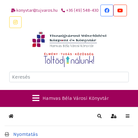
konyvtar@tujvaros.hu
+36 (49) 548-430
Keresés
Hamvas Béla Városi Könyvtár
Kezdőlap
Keresés
Bejelentkez
Nyomtatás