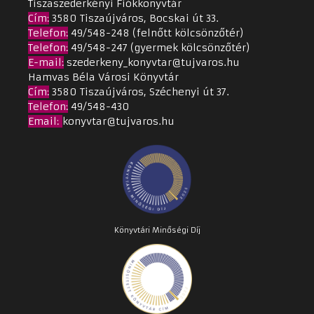
Tiszaszederkényi Fiókkönyvtár
Cím
:
3580 Tiszaújváros, Bocskai út 33.
Telefon:
49/548-248 (felnőtt kölcsönzőtér)
Telefon:
49/548-247 (gyermek kölcsönzőtér)
E-mail:
szederkeny_konyvtar@tujvaros.hu
Hamvas Béla Városi Könyvtár
Cím
:
3580 Tiszaújváros, Széchenyi út 37.
Telefon:
49/548-430
Email
:
konyvtar@tujvaros.hu
Könyvtári Minőségi Díj