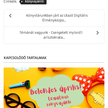
Címkék:
könyvajánló
Könyvtárunkban járt az Utazó Digitális
Élményközpo...
Témánál vagyunk - Csengetett mylord?:
arisztokrata...
KAPCSOLÓDÓ TARTALMAK