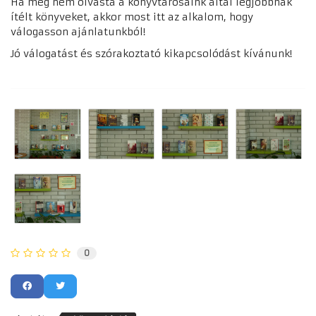
Ha még nem olvasta a könyvtárosaink által legjobbnak
ítélt könyveket, akkor most itt az alkalom, hogy
válogasson ajánlatunkból!
Jó válogatást és szórakoztató kikapcsolódást kívánunk!
0