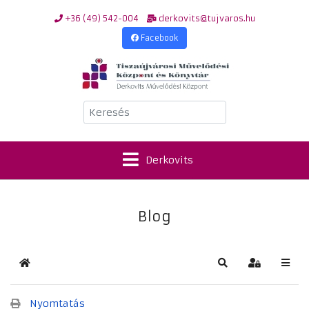
+36 (49) 542-004
derkovits@tujvaros.hu
Facebook
Keresés
Derkovits
Blog
Kezdőlap
Keresés
Bejelentkez
Nyomtatás