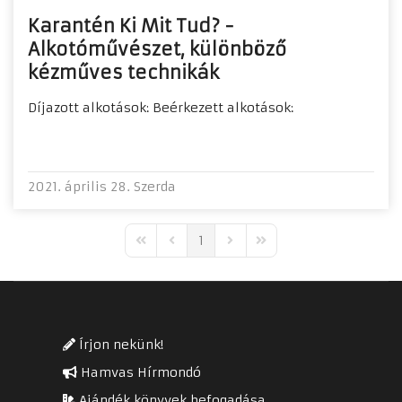
Karantén Ki Mit Tud? -
Alkotóművészet, különböző
kézműves technikák
Díjazott alkotások: Beérkezett alkotások:
2021. április 28. Szerda
1
First Page
Previous Page
Next Page
Last Page
Írjon nekünk!
Hamvas Hírmondó
Ajándék könyvek befogadása