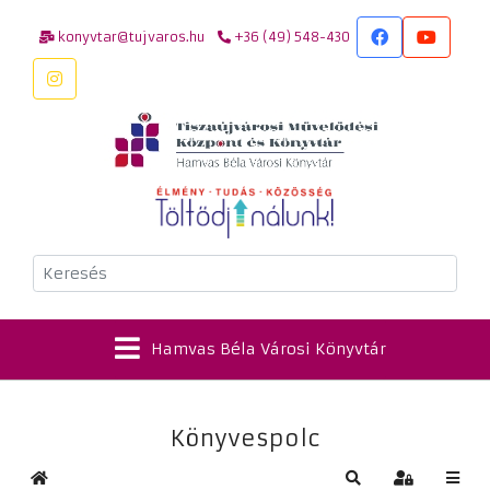
konyvtar@tujvaros.hu
+36 (49) 548-430
Keresés
Hamvas Béla Városi Könyvtár
Könyvespolc
Kezdőlap
Keresés
Bejelentkez