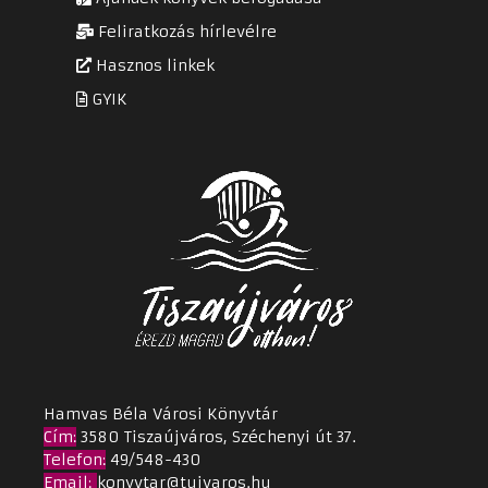
Feliratkozás hírlevélre
Hasznos linkek
GYIK
Hamvas Béla Városi Könyvtár
Cím
:
3580 Tiszaújváros, Széchenyi út 37.
Telefon:
49/548-430
Email
:
konyvtar@tujvaros.hu