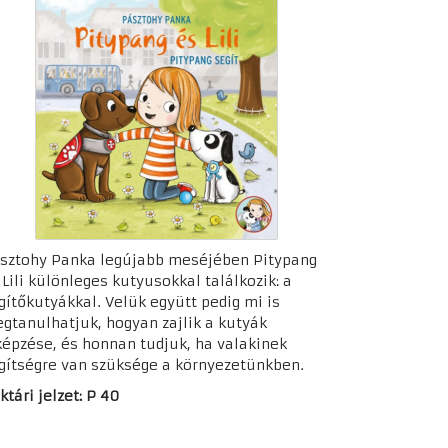
sztohy Panka legújabb meséjében Pitypang
 Lili különleges kutyusokkal találkozik: a
gítőkutyákkal. Velük együtt pedig mi is
gtanulhatjuk, hogyan zajlik a kutyák
képzése, és honnan tudjuk, ha valakinek
gítségre van szüksége a környezetünkben.
ktári jelzet: P 40