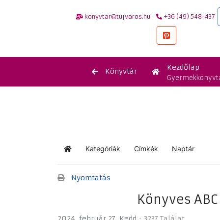
konyvtar@tujvaros.hu
+36 (49) 548-437
Kezdőlap
Könyvtár
Gyermekkönyvt
Kategóriák
Címkék
Naptár
Kezdőlap
Nyomtatás
Könyves ABC 
2024. február 27. Kedd
3237 Találat