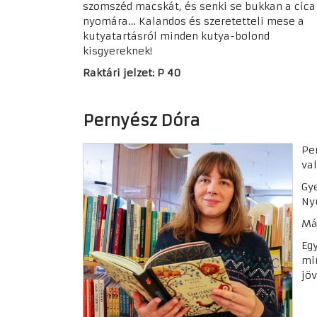
szomszéd macskát, és senki se bukkan a cica
nyomára… Kalandos és szeretetteli mese a
kutyatartásról minden kutya-bolond
kisgyereknek!
Raktári jelzet: P 40
Pernyész Dóra
Pe
val
Gye
Ny
Má
Eg
mi
jö