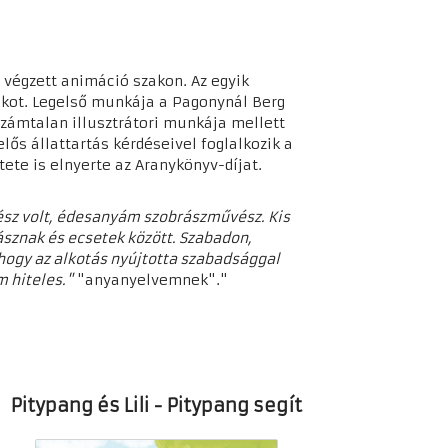
 végzett animáció szakon. Az egyik
alkot. Legelső munkája a Pagonynál Berg
 Számtalan illusztrátori munkája mellett
elős állattartás kérdéseivel foglalkozik a
tete is elnyerte az Aranykönyv-díjat.
sz volt, édesanyám szobrászművész. Kis
sznak és ecsetek között. Szabadon,
ogy az alkotás nyújtotta szabadsággal
m hiteles."
"anyanyelvemnek"."
Pitypang és Lili - Pitypang segít