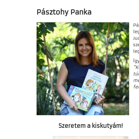
Pásztohy Panka
Pá
le
Ju
sz
le
Íg
"K
tú
mé
fe
Szeretem a kiskutyám!