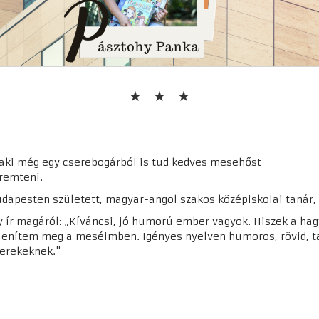
aki még egy cserebogárból is tud kedves mesehőst
remteni.
dapesten született, magyar-angol szakos középiskolai tanár,
y ír magáról: „Kíváncsi, jó humorú ember vagyok. Hiszek a h
lenítem meg a meséimben. Igényes nyelven humoros, rövid, ta
erekeknek."