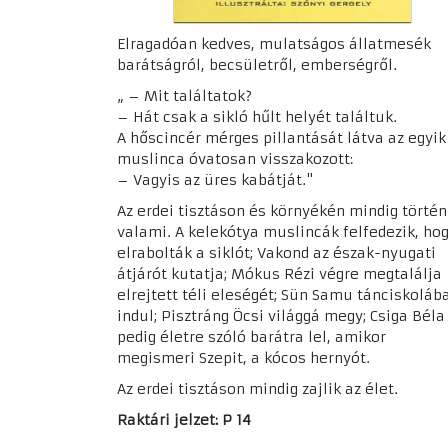
Elragadóan kedves, mulatságos állatmesék
barátságról, becsületről, emberségről.
„ – Mit találtatok?
– Hát csak a sikló hűlt helyét találtuk.
A hőscincér mérges pillantását látva az egyik
muslinca óvatosan visszakozott:
– Vagyis az üres kabátját."
Az erdei tisztáson és környékén mindig történ
valami. A kelekótya muslincák felfedezik, ho
elrabolták a siklót; Vakond az észak-nyugati
átjárót kutatja; Mókus Rézi végre megtalálja
elrejtett téli eleségét; Sün Samu tánciskoláb
indul; Pisztráng Öcsi világgá megy; Csiga Béla
pedig életre szóló barátra lel, amikor
megismeri Szepit, a kócos hernyót.
Az erdei tisztáson mindig zajlik az élet.
Raktári jelzet: P 14