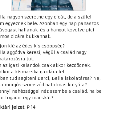
lla nagyon szeretne egy cicát, de a szülei
m egyeznek bele. Azonban egy nap panaszos
ávogást hallanak, és a hangot követve pici
rmos cicára bukkannak.
jon kié az édes kis csöppség?
lla aggódva keresi, végül a család nagy
határozásra jut.
 az igazi kalandok csak akkor kezdődnek,
ikor a kismacska gazdára lel.
ben tud segíteni Berci, Bella iskolatársa? Na,
 a morgós szomszéd hatalmas kutyája?
nnyi nehézséggel néz szembe a család, ha be
ar fogadni egy macskát?
ktári jelzet: P 14