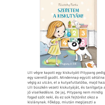
Lili végre kapott egy kiskutyát! Pitypang pedi
egy szerető gazdit. Mindennap együtt sétálna
végig az utcán, el a kutyafuttatóba, majd haz
Lili büszkén vezeti kiskutyáját, és tanítgatja 
jó viselkedésre. De jaj, Pitypang nem mindig
fogad szót neki, és ez sok fejtörést okoz a
kislánynak. Főképp, miután megijeszti a