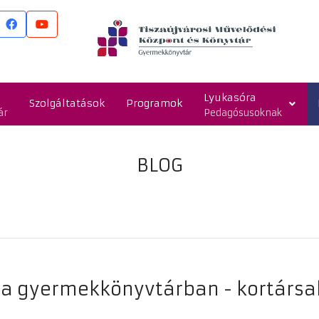
Lyukasóra
Szolgáltatások
Programok
ár
Pedagósusoknak
BLOG
a gyermekkönyvtárban - kortársak