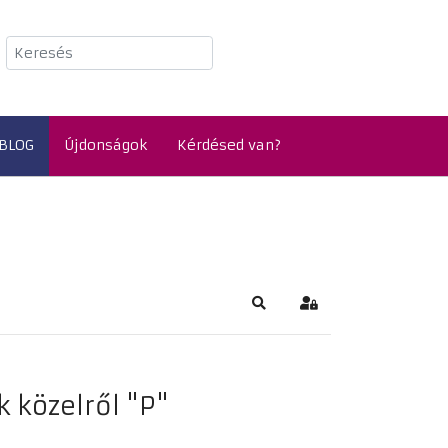
Keresés
BLOG
Újdonságok
Kérdésed van?
Keresés
Bejelentkezés
 közelről "P"