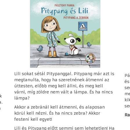
Lili sokat sétál Pitypanggal. Pitypang már azt is
Pá
megtanulta, hogy ha szeretnének átmenni az
és
úttesten, előbb meg kell állni, és meg kell
se
g
várni, míg zöldre nem vált a lámpa. És ha nincs
me
k
lámpa?
ki
a.
se
Akkor a zebránál kell átmenni, és alaposan
a
körül kell nézni. És ha nincs zebra? Akkor
Ra
festeni kell egyet!
Lili és Pitypang előtt semmi sem lehetetlen! Ha