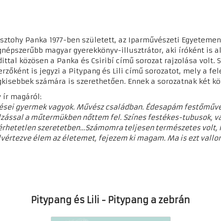
sztohy Panka 1977-ben született, az Iparművészeti Egyetemen
gnépszerűbb magyar gyerekkönyv-illusztrátor, aki íróként is 
dittal közösen a Panka és Csiribí című sorozat rajzolása volt.
erzőként is jegyzi a Pitypang és Lili című sorozatot, mely a fel
gkisebbek számára is szerethetően. Ennek a sorozatnak két kö
y ír magáról:
ései gyermek vagyok. Művész családban. Édesapám festőművé
lzással a műtermükben nőttem fel. Színes festékes-tubusok, vá
rhetetlen szeretetben…Számomra teljesen természetes volt, h
lvértezve élem az életemet, fejezem ki magam. Ma is ezt vallo
Pitypang és Lili - Pitypang a zebrán