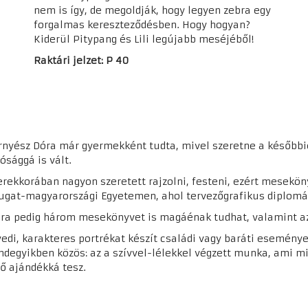
nem is így, de megoldják, hogy legyen zebra egy
forgalmas kereszteződésben. Hogy hogyan?
Kiderül Pitypang és Lili legújabb meséjéből!
Raktári jelzet: P 40
rnyész Dóra már gyermekként tudta, mivel szeretne a későbbie
ósággá is vált.
rekkorában nagyon szeretett rajzolni, festeni, ezért meseköny
ugat-magyarországi Egyetemen, ahol tervezőgrafikus diplomát
ra pedig három mesekönyvet is magáénak tudhat, valamint az
yedi, karakteres portrékat készít családi vagy baráti esemény
ndegyikben közös: az a szívvel-lélekkel végzett munka, ami mi
vő ajándékká tesz.