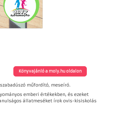
Könyvajánló a moly.hu oldalon
 szabadúszó műfordító, meseíró.
agyományos emberi értékekben, és ezeket
nulságos állatmeséket írok ovis-kisiskolás