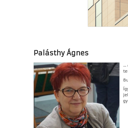
P
alásthy Ágnes
… 
te
Bu
Íg
je
gy