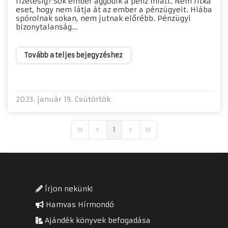
fizetésig? Sok ember aggódik a pénz miatt. Nem ritka
eset, hogy nem látja át az ember a pénzügyeit. Hiába
spórolnak sokan, nem jutnak előrébb. Pénzügyi
bizonytalanság...
Tovább a teljes bejegyzéshez
2023. január 19. Csütörtök
1
First Page
Previous Page
Next Page
Last Page
Írjon nekünk!
Hamvas Hírmondó
Ajándék könyvek befogadása