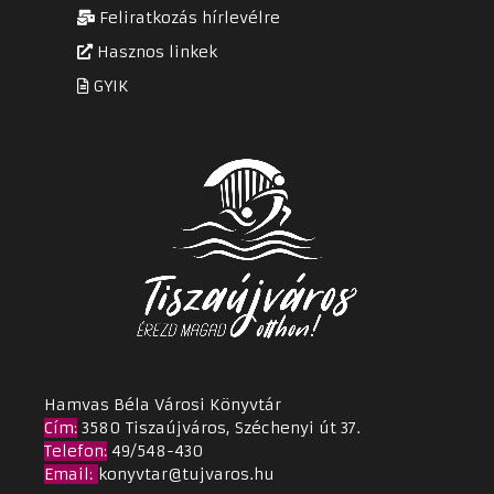
Feliratkozás hírlevélre
Hasznos linkek
GYIK
Hamvas Béla Városi Könyvtár
Cím
:
3580 Tiszaújváros, Széchenyi út 37.
Telefon:
49/548-430
Email
:
konyvtar@tujvaros.hu