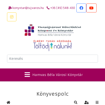
konyvtar@tujvaros.hu
+36 (49) 548-430
Keresés
Hamvas Béla Városi Könyvtár
Könyvespolc
Kezdőlap
Keresés
Bejelentkez