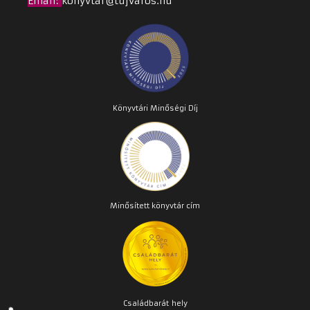
Email
:
konyvtar@tujvaros.hu
Könyvtári Minőségi Díj
Minősített könyvtár cím
Családbarát
hely