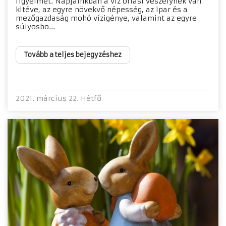
figyelmet. Napjainkban a víz óriási veszélynek van
kitéve, az egyre növekvő népesség, az ipar és a
mezőgazdaság mohó vízigénye, valamint az egyre
súlyosbo...
Tovább a teljes bejegyzéshez
2021. március 22. Hétfő