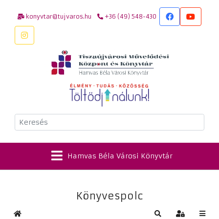
konyvtar@tujvaros.hu
+36 (49) 548-430
Keresés
Hamvas Béla Városi Könyvtár
Könyvespolc
Kezdőlap
Keresés
Bejelentkez