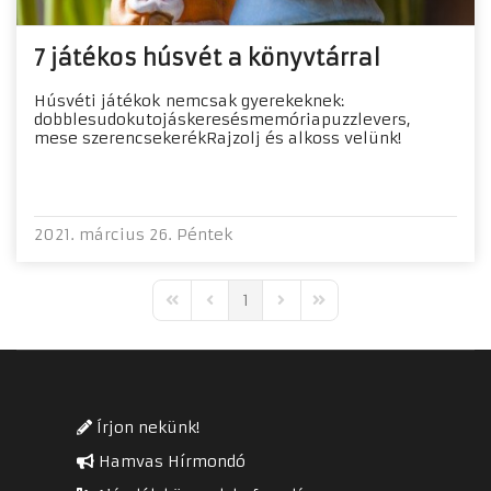
7 játékos húsvét a könyvtárral
Húsvéti játékok nemcsak gyerekeknek:
dobblesudokutojáskeresésmemóriapuzzlevers,
mese szerencsekerékRajzolj és alkoss velünk!
2021. március 26. Péntek
1
First Page
Previous Page
Next Page
Last Page
Írjon nekünk!
Hamvas Hírmondó