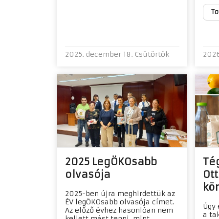
To
2025. december 18. Csütörtök
2026
2025 LegÖKOsabb
Tég
olvasója
Ot
kö
2025-ben újra meghirdettük az
ÉV legÖKOsabb olvasója címet.
Úgy 
Az előző évhez hasonlóan nem
a ta
kellett mást tenni, mint