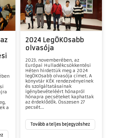
 az
2024 LegÖKOsabb
olvasója
si
2023. novemberében, az
Európai Hulladékcsökkentési
Héten hirdettük meg a 2024
legÖKOsabb olvasója címet. A
ében
könyvtár KÉK rendezvényeinek
és szolgáltatásainak
si
igénybevételéért hónapról
jra
hónapra pecséteket kaphattak
az érdeklődők. Összesen 27
eg,
pecsét...
ek a
Tovább a teljes bejegyzéshez
ez