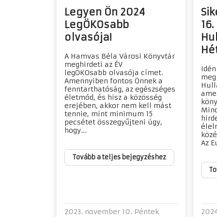
Legyen Ön 2024
Sik
LegÖKOsabb
16.
olvasója!
Hu
Hé
A Hamvas Béla Városi Könyvtár
meghirdeti az ÉV
Idén
legÖKOsabb olvasója címet.
meg 
Amennyiben fontos Önnek a
Hull
fenntarthatóság, az egészséges
amel
életmód, és hisz a közösség
köny
erejében, akkor nem kell mást
Mind
tennie, mint minimum 15
hird
pecsétet összegyűjteni úgy,
élel
hogy...
közé
Az E
Tovább a teljes bejegyzéshez
To
2023. november 10. Péntek
2024