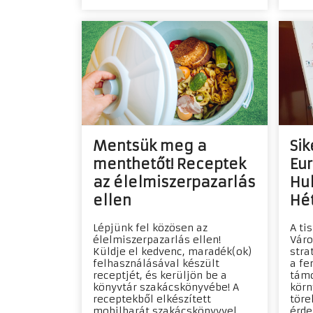
Mentsük meg a
Sik
menthetőt! Receptek
Eu
az élelmiszerpazarlás
Hu
ellen
Hé
Lépjünk fel közösen az
A ti
élelmiszerpazarlás ellen!
Váro
Küldje el kedvenc, maradék(ok)
stra
felhasználásával készült
a fe
receptjét, és kerüljön be a
támo
könyvtár szakácskönyvébe! A
körn
receptekből elkészített
töre
mobilbarát szakácskönyvvel
érde