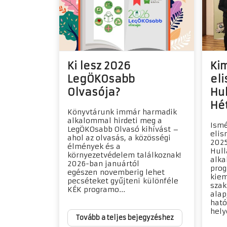
Ki lesz 2026
Ki
LegÖKOsabb
eli
Olvasója?
Hu
Hé
Könyvtárunk immár harmadik
alkalommal hirdeti meg a
Ismé
LegÖKOsabb Olvasó kihívást –
elis
ahol az olvasás, a közösségi
2025
élmények és a
Hull
környezetvédelem találkoznak!
alka
2026-ban januártól
prog
egészen novemberig lehet
kiem
pecséteket gyűjteni különféle
szak
KÉK programo...
alap
ható
helye
Tovább a teljes bejegyzéshez