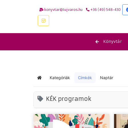
konyvtar@tujvaros.hu
+36 (49) 548-430
Könyvtár
Kategóriák
Címkék
Naptár
Kezdőlap
KÉK programok