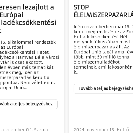
eresen lezajlott a
STOP
 Európai
ÉLELMISZERPAZARLÁ
lladékcsökkentési
Idén novemberben már 16. 
t
kerül megrendezésre az Eu
Hulladékcsökkentési Hét,
melynek fókuszában most 
 16. alkalommal rendezték
élelmiszerpazarlás áll. Az
az Európai
Európai Unió tagállamai év
adékcsökkentési Hetet,
több, mint 59 millió tonna
yhez a Hamvas Béla Városi
élelmiszerhulladékot
vtár is csatlakozott.
termelnek, ami lakosonként
en évben más tematikát
k...
etnek meg, idén az
miszerpazarlás került a
ppontba. Nem véletlenül.
urópai Unió...
Tovább a teljes bejegyzésh
vább a teljes bejegyzéshez
. december 04. Szerda
2024. november 18. Hétfő