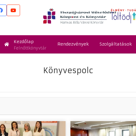
Kezdőlap
Rendezvények
Szolgáltatások
Felnőttkönyvtár
Könyvespolc