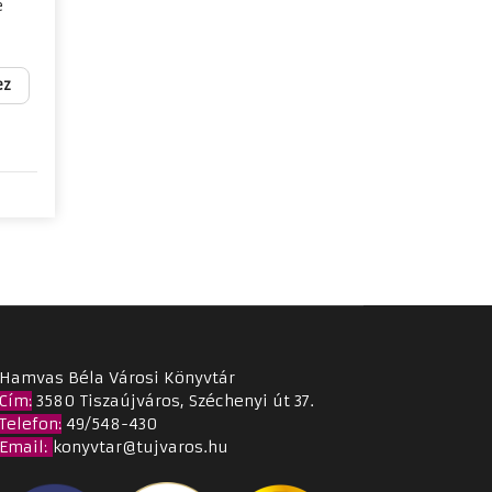
e
ez
Hamvas Béla Városi Könyvtár
Cím
:
3580 Tiszaújváros, Széchenyi út 37.
Telefon:
49/548-430
Email
:
konyvtar@tujvaros.hu