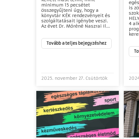
egés
minimum 15 pecsétet
is z
összegyűjteni úgy, hogy a
szok
könyvtár KÉK rendezvényeit és
HELY
szolgáltatásait igénybe veszi.
4 al
Az évet Dr. Móréné Naszrai Il...
prog
kere
Tovább a teljes bejegyzéshez
To
2025. november 27. Csütörtök
2024