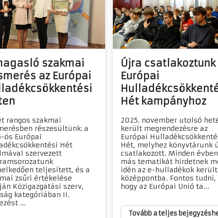
magasló szakmai
Újra csatlakoztunk
smerés az Európai
Európai
lladékcsökkentési
Hulladékcsökkenté
ten
Hét kampányhoz
t rangos szakmai
2025. november utolsó het
merésben részesültünk: a
került megrendezésre az
-ös Európai
Európai Hulladékcsökkenté
adékcsökkentési Hét
Hét, melyhez könyvtárunk ú
lmával szervezett
csatlakozott. Minden évben
ramsorozatunk
más tematikát hirdetnek m
elkedően teljesített, és a
idén az e-hulladékok került
mai zsűri értékelése
középpontba. Fontos tudni,
ján Közigazgatási szerv,
hogy az Európai Unió ta...
ság kategóriában II.
zést ...
Tovább a teljes bejegyzésh