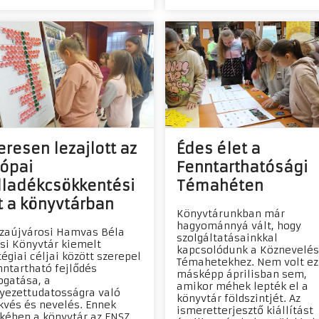
eresen lezajlott az
Édes élet a
rópai
Fenntarthatósági
lladékcsökkentési
Témahéten
t a könyvtárban
Könyvtárunkban már
hagyománnyá vált, hogy
szaújvárosi Hamvas Béla
szolgáltatásainkkal
si Könyvtár kiemelt
kapcsolódunk a Köznevelés
tégiai céljai között szerepel
Témahetekhez. Nem volt ez
nntartható fejlődés
másképp áprilisban sem,
gatása, a
amikor méhek lepték el a
yezettudatosságra való
könyvtár földszintjét. Az
kvés és nevelés. Ennek
ismeretterjesztő kiállítást
kében a könyvtár az ENSZ