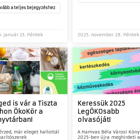
vább a teljes bejegyzéshez
. január 23. Péntek
2025. november 28. Péntek
ed is vár a Tiszta
Keressük 2025
thon ÖkoKör a
LegÖKOsabb
nyvtárban!
olvasóját!
érzed, már eleget hallottál
A Hamvas Béla Városi Köny
karítószerek
2025-ben újra meghirdeti a