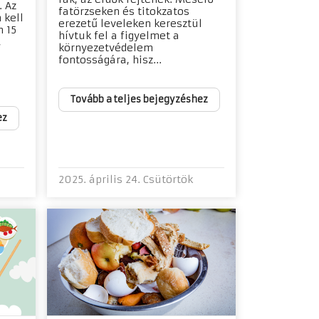
 Az
fatörzseken és titokzatos
 kell
erezetű leveleken keresztül
 15
hívtuk fel a figyelmet a
,
környezetvédelem
fontosságára, hisz...
Tovább a teljes bejegyzéshez
ez
2025. április 24. Csütörtök