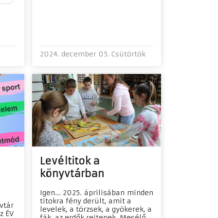
2024. december 05. Csütörtök
Levéltitok a
könyvtárban
Igen... 2025. áprilisában minden
titokra fény derült, amit a
vtár
levelek, a törzsek, a gyökerek, a
z ÉV
fák, az erdők rejtenek. Mesélő