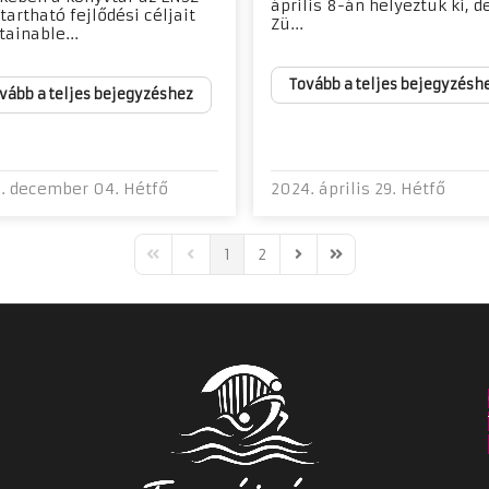
április 8-án helyeztük ki, d
tartható fejlődési céljait
Zü...
tainable...
Tovább a teljes bejegyzésh
vább a teljes bejegyzéshez
. december 04. Hétfő
2024. április 29. Hétfő
1
2
First Page
Previous Page
Next Page
Last Page