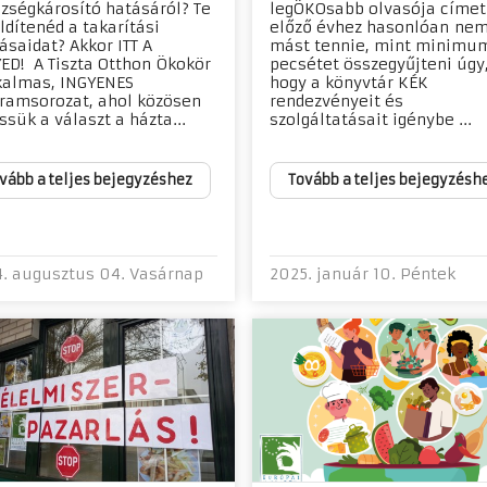
zségkárosító hatásáról? Te
legÖKOsabb olvasója címet.
öldítenéd a takarítási
előző évhez hasonlóan nem
ásaidat? Akkor ITT A
mást tennie, mint minimum
ED! A Tiszta Otthon Ökokör
pecsétet összegyűjteni úgy
kalmas, INGYENES
hogy a könyvtár KÉK
ramsorozat, ahol közösen
rendezvényeit és
ssük a választ a házta...
szolgáltatásait igénybe ...
vább a teljes bejegyzéshez
Tovább a teljes bejegyzésh
. augusztus 04. Vasárnap
2025. január 10. Péntek