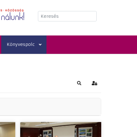
Keresés
Könyvespolc
Keresés
Bejelentkezés