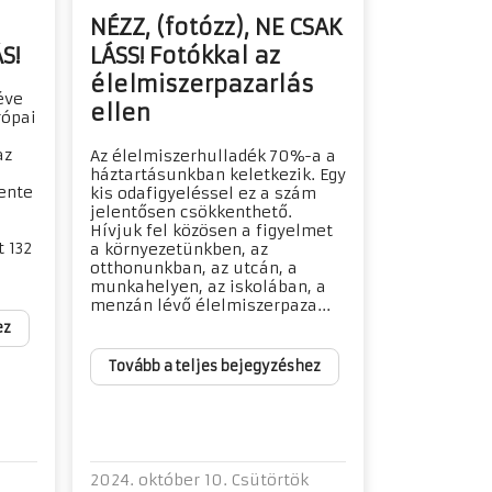
NÉZZ, (fotózz), NE CSAK
S!
LÁSS! Fotókkal az
élelmiszerpazarlás
éve
ellen
rópai
az
Az élelmiszerhulladék 70%-a a
háztartásunkban keletkezik. Egy
ente
kis odafigyeléssel ez a szám
jelentősen csökkenthető.
Hívjuk fel közösen a figyelmet
 132
a környezetünkben, az
otthonunkban, az utcán, a
munkahelyen, az iskolában, a
menzán lévő élelmiszerpaza...
ez
Tovább a teljes bejegyzéshez
2024. október 10. Csütörtök