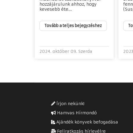
hozzájárulunk ahhoz, hogy
fenn
kevesebb éte...
(Sus
Tovább a teljes bejegyzéshez
To
2024. október 09. Szerda
2023
Írjon nekünk!
Hamvas Hírmondó
Ajándék könyvek befogadása
Feliratkozás hírlevélre