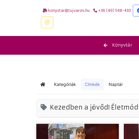
konyvtar@tujvaros.hu
+36 (49) 548-430
Könyvtár
Kategóriák
Címkék
Naptár
Kezdőlap
Kezedben a jövőd! Életmód