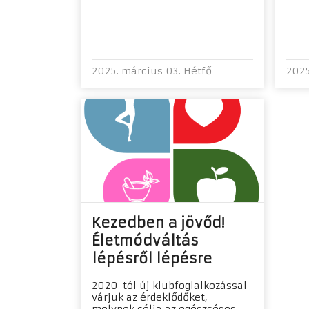
2025. március 03. Hétfő
2025
Kezedben a jövőd!
Életmódváltás
lépésről lépésre
2020-tól új klubfoglalkozással
várjuk az érdeklődőket,