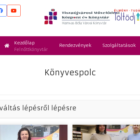
Kezdőlap
Rendezvények
Szolgáltatások
Felnőttkönyvtár
Könyvespolc
váltás lépésről lépésre