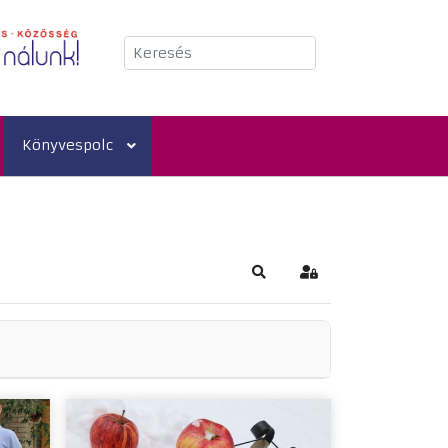
Keresés
Könyvespolc
Keresés
Bejelentkezés