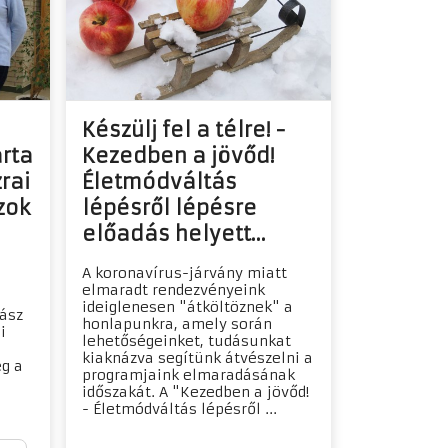
Készülj fel a télre! -
rta
Kezedben a jövőd!
rai
Életmódváltás
zok
lépésről lépésre
előadás helyett...
A koronavírus-járvány miatt
elmaradt rendezvényeink
ideiglenesen "átköltöznek" a
ász
honlapunkra, amely során
i
lehetőségeinket, tudásunkat
kiaknázva segítünk átvészelni a
g a
programjaink elmaradásának
időszakát. A "Kezedben a jövőd!
- Életmódváltás lépésről ...