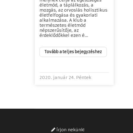
melynek célja az egészséges
életmód, a táplálkozás, a
mozgás, az orvoslás holisztikus
életfelfogása és gyakorlati
alkalmazása. A klub a
természetes életmód
népszerűsítője, az
érdeklődőkkel ezen é...
Tovább a teljes bejegyzéshez
2020. január 24. Péntek
Írjon nekünk!