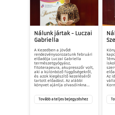
Nálunk jártak - Luczai
Nál
Gabriella
Sz
A Kezedben a jövőd!
Köny
rendezvénysorozatunk februári
kapc
előadója Luczai Gabriella
Téma
természetgyógyász,
isko
fitoterapeura, akupresszőr volt,
szer
aki a különböző függőségekről,
előa
és azok kiegészítő kezeléséről
Az i
tartott előadást. Az alábbi
váll
könyvet ajánlja olvasóinkna...
Korn
Tovább a teljes bejegyzéshez
To