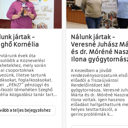
unk jártak -
Nálunk jártak -
eghő Kornélia
Veresné Juhász Má
és dr. Móréné Nasz
vtárunk évek óta
Ilona gyógytornás
solódik a Köznevelési
hetekhez, mely során
lai csoportoknak
A Kezedben a jövőd!
vezünk, illetve tartunk
rendezvénysorozatunk első
dásokat, foglalkozásokat.
előadói a Tiszaújvárosi
dei „PÉNZ7" pénzügyi és
Rendelőintézet két
alkozói témahéten Szeghő
gyógytornásza, Veresné Juh
élia közgazdász tanár tart...
Márta és dr. Móréné Naszra
Ilona voltak. Igen hasznos
előadást hallgathattunk me
helyes testtartásról, a
vább a teljes bejegyzéshez
gerincproblémák k...