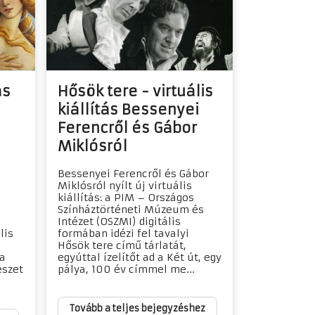
ás
Hősök tere - virtuális
kiállítás Bessenyei
Ferencről és Gábor
Miklósról
Bessenyei Ferencről és Gábor
Miklósról nyílt új virtuális
kiállítás: a PIM – Országos
Színháztörténeti Múzeum és
Intézet (OSZMI) digitális
lis
formában idézi fel tavalyi
Hősök tere című tárlatát,
 a
egyúttal ízelítőt ad a Két út, egy
észet
pálya, 100 év címmel me...
Tovább a teljes bejegyzéshez