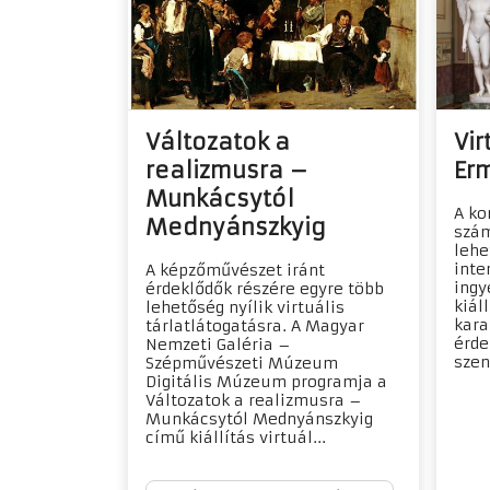
Változatok a
Vir
realizmusra –
Er
Munkácsytól
A ko
Mednyánszkyig
szá
lehe
inte
A képzőművészet iránt
ingy
érdeklődők részére egyre több
kiál
lehetőség nyílik virtuális
kara
tárlatlátogatásra. A Magyar
érde
Nemzeti Galéria –
szen
Szépművészeti Múzeum
Digitális Múzeum programja a
Változatok a realizmusra –
Munkácsytól Mednyánszkyig
című kiállítás virtuál...