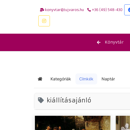
konyvtar@tujvaros.hu
+36 (49) 548-430
Könyvtár
Kategóriák
Címkék
Naptár
Kezdőlap
kiállításajánló