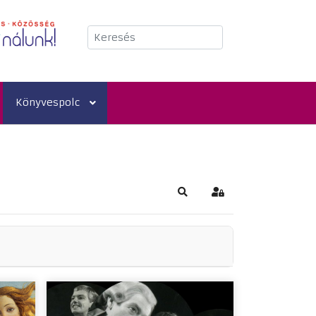
Keresés
Könyvespolc
Keresés
Bejelentkezés