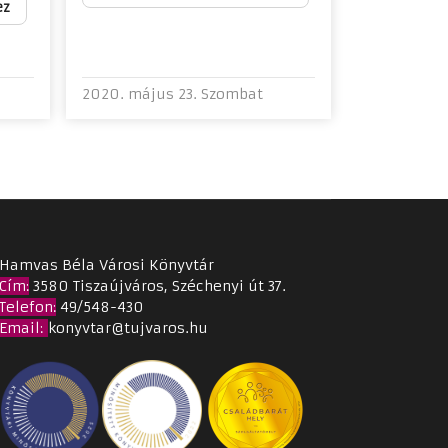
ez
2020. május 23. Szombat
Hamvas Béla Városi Könyvtár
Cím
:
3580 Tiszaújváros, Széchenyi út 37.
Telefon:
49/548-430
Email
:
konyvtar@tujvaros.hu