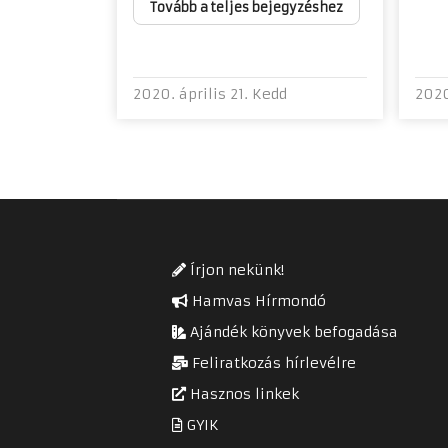
Tovább a teljes bejegyzéshez
2020. április 21. Kedd
2020
Írjon nekünk!
Hamvas Hírmondó
Ajándék könyvek befogadása
Feliratkozás hírlevélre
Hasznos linkek
GYIK