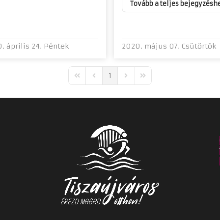
Tovább a teljes bejegyzésh
. április 24. Péntek
2020. május 07. Csütörtök
1
First Page
Previous Page
Next Page
Last Page