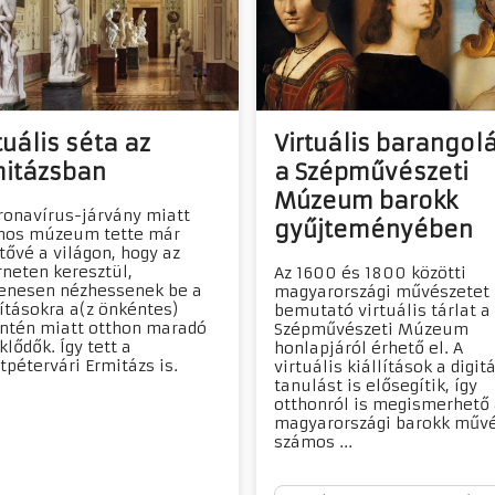
tuális séta az
Virtuális barangol
mitázsban
a Szépművészeti
Múzeum barokk
ronavírus-járvány miatt
gyűjteményében
mos múzeum tette már
tővé a világon, hogy az
rneten keresztül,
Az 1600 és 1800 közötti
enesen nézhessenek be a
magyarországi művészetet
lításokra a(z önkéntes)
bemutató virtuális tárlat a
ntén miatt otthon maradó
Szépművészeti Múzeum
klődők. Így tett a
honlapjáról érhető el. A
tpétervári Ermitázs is.
virtuális kiállítások a digitá
tanulást is elősegítik, így
otthonról is megismerhető
magyarországi barokk műv
számos ...