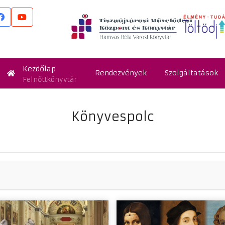
Kezdőlap
Rendezvények
Szolgáltatások
Felnőttkönyvtár
Könyvespolc