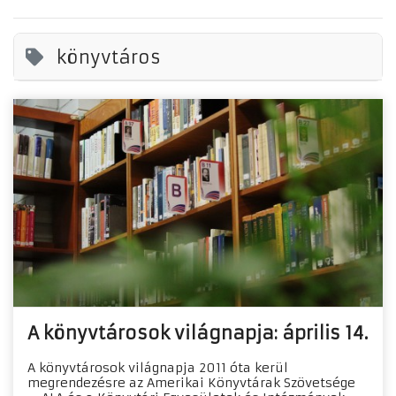
könyvtáros
A könyvtárosok világnapja: április 14.
A könyvtárosok világnapja 2011 óta kerül
megrendezésre az Amerikai Könyvtárak Szövetsége