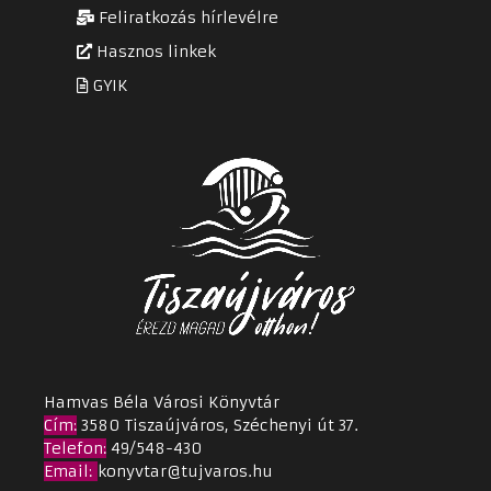
Feliratkozás hírlevélre
Hasznos linkek
GYIK
Hamvas Béla Városi Könyvtár
Cím
:
3580 Tiszaújváros, Széchenyi út 37.
Telefon:
49/548-430
Email
:
konyvtar@tujvaros.hu