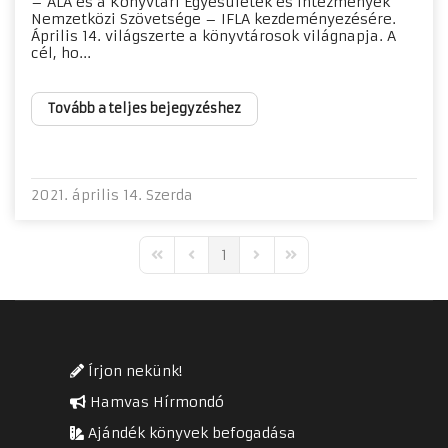
– ALA és a Könyvtári Egyesületek és Intézmények
Nemzetközi Szövetsége – IFLA kezdeményezésére.
Április 14. világszerte a könyvtárosok világnapja. A
cél, ho...
Tovább a teljes bejegyzéshez
2021. április 14. Szerda
1
First Page
Previous Page
Next Page
Last Page
Írjon nekünk!
Hamvas Hírmondó
Ajándék könyvek befogadása