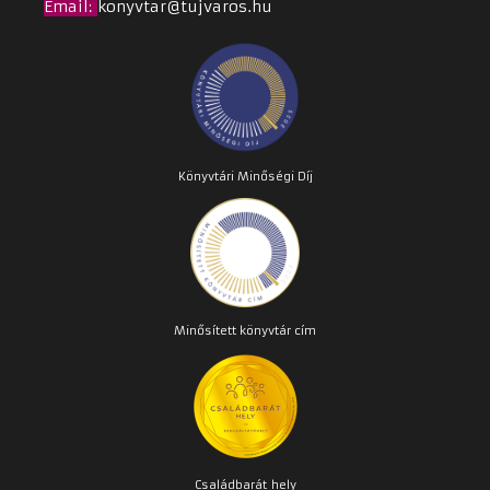
Email
:
konyvtar@tujvaros.hu
Könyvtári Minőségi Díj
Minősített könyvtár cím
Családbarát
hely