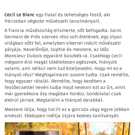
Cecil Le Blanc
egy fiatal és tehetséges festő, aki
Párizsban végezte művészeti tanulmányait.
A francia művészvilág elismerte, sőt befogadta. Saint
Germain de Prés szerves rész volt életének, egy olyan
világban nőtt fel, amelyben sikerrel indult művészeti
pályája. Nevelőnője, Sophie és mestere, az idős
Monsieur Dubois egyaránt büszkék rá.
Csakhogy Cecil
mégsem érzi magát tökéletesen egésznek, hiányzik
valami, ami nélkül nem tud kiteljesedni. Hogy mi ez a
hiányzó rész? Megfogalmazni sosem tudta. Csak remélte,
hogy egyszer rátalál.
Remélte, hogy kezében a
festőecsettel nevén tudja majd nevezni ezt az űrt, amit
már gyerekkora óta magában hordoz. Gondolatai csak
ekörül járnak. Megtalálni a hiányzó darabkát.
Mestere látja, hogy Cecilt ez a görcsös vágy egyre jobban
emészti. Ekképpen indítja útjára kedves tanítványát: