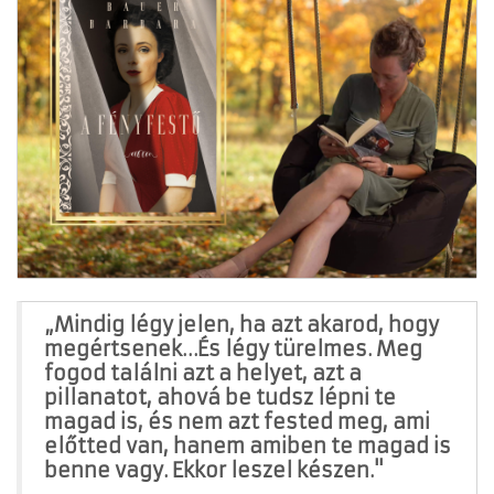
„Mindig légy jelen, ha azt akarod, hogy
megértsenek…És légy türelmes. Meg
fogod találni azt a helyet, azt a
pillanatot, ahová be tudsz lépni te
magad is, és nem azt fested meg, ami
előtted van, hanem amiben te magad is
benne vagy. Ekkor leszel készen."