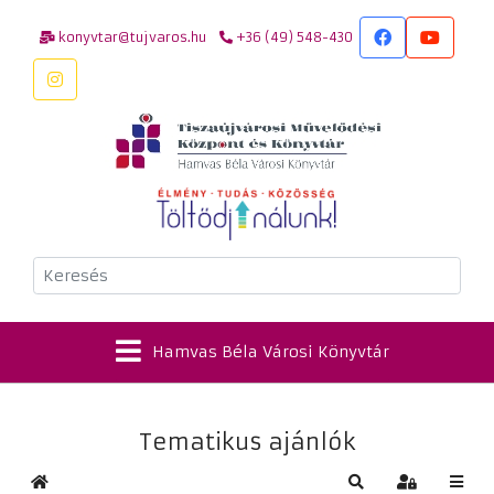
konyvtar@tujvaros.hu
+36 (49) 548-430
Keresés
Hamvas Béla Városi Könyvtár
Tematikus ajánlók
Kezdőlap
Keresés
Bejelentkez