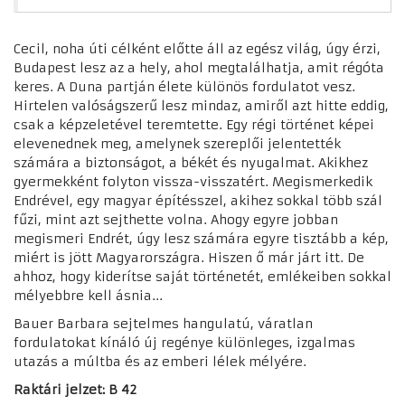
Cecil, noha úti célként előtte áll az egész világ, úgy érzi,
Budapest lesz az a hely, ahol megtalálhatja, amit régóta
keres.
A Duna partján élete különös fordulatot vesz.
Hirtelen valóságszerű lesz mindaz, amiről azt hitte eddig,
csak a képzeletével teremtette. Egy régi történet képei
elevenednek meg, amelynek szereplői jelentették
számára a biztonságot, a békét és nyugalmat. Akikhez
gyermekként folyton vissza-visszatért. Megismerkedik
Endrével, egy magyar építésszel, akihez sokkal több szál
fűzi, mint azt sejthette volna. Ahogy egyre jobban
megismeri Endrét, úgy lesz számára egyre tisztább a kép,
miért is jött Magyarországra. Hiszen ő már járt itt. De
ahhoz, hogy kiderítse saját történetét, emlékeiben sokkal
mélyebbre kell ásnia...
Bauer Barbara sejtelmes hangulatú, váratlan
fordulatokat kínáló új regénye különleges, izgalmas
utazás a múltba és az emberi lélek mélyére.
Raktári jelzet: B 42