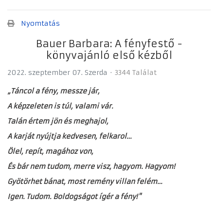
Nyomtatás
Bauer Barbara: A fényfestő -
könyvajánló első kézből
2022. szeptember 07. Szerda
3344 Találat
„Táncol a fény, messze jár,
A képzeleten is túl, valami vár.
Talán értem jön és meghajol,
A karját nyújtja kedvesen, felkarol…
Ölel, repít, magához von,
És bár nem tudom, merre visz, hagyom. Hagyom!
Gyötörhet bánat, most remény villan felém…
Igen. Tudom. Boldogságot ígér a fény!"