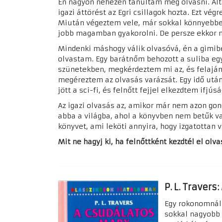
Én nagyon nehezen tanultam meg olvasni. Ált
igazi áttörést az Egri csillagok hozta. Ezt v
Miután végeztem vele, már sokkal könnyebben
jobb magamban gyakorolni. De persze ekkor m
Mindenki máshogy válik olvasóvá, én a gimib
olvastam. Egy barátnőm behozott a suliba egy 
szünetekben, megkérdeztem mi az, és felajánl
megéreztem az olvasás varázsát. Egy idő utá
jött a sci-fi, és felnőtt fejjel elkezdtem ifjús
Az igazi olvasás az, amikor már nem azon go
abba a világba, ahol a könyvben nem betűk va
könyvet, ami leköti annyira, hogy izgatottan v
Mit ne hagyj ki, ha felnőttként kezdtél el olv
P. L. Traver
Egy rokonomnál 
sokkal nagyobb 