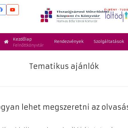
Kezdőlap
Rendezvények
Szolgáltatások
Felnőttkönyvtár
Tematikus ajánlók
gyan lehet megszeretni az olvasá