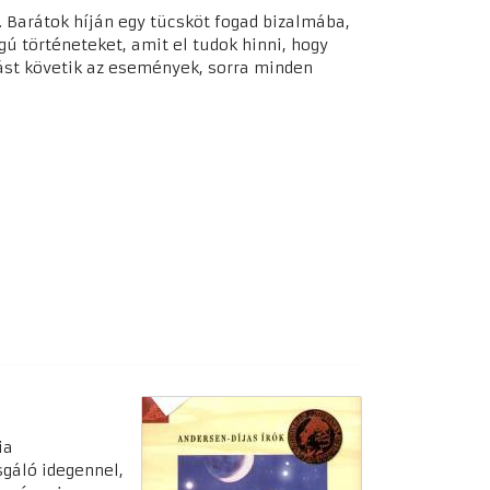
. Barátok híján egy tücsköt fogad bizalmába,
gú történeteket, amit el tudok hinni, hogy
mást követik az események, sorra minden
ia
sgáló idegennel,