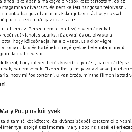
alános iskolában a makogva olvasók közé tartoztam, és az
égre magamban olvastam, és nem kellett hangosan felolvasni.
 ment a hangos olvasás is. Ekkor jöttem rá, hogy sokkal
ég nem éreztem rá igazán az ízére.
en lettem az. Persze nem a kötelező olvasmányokat
regényt (Nicholas Sparks: Tűzlovag) és ott olvasta a
otta, hogy kölcsönadja, ha elolvasta. És akkor végre
n a romantikus és történelmi regényekbe beleuntam, majd
ági irodalmat olvasni.
ndolkozol, hogy milyen betűk követik egymást, hanem átlépsz
nnak, hanem képek. Elképzelhető, hogy valaki sose jut el err
árja, hogy mi fog történni. Olyan érzés, mintha filmen láttad v
asni:
s: Mary Poppins könyvek
találtam rá két kötetre, és kíváncsiságból kezdtem el olvasni
élménnyel szolgált számomra. Mary Poppins a széllel érkezett