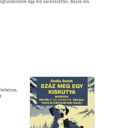
gfűszerezve egy kis varázslattal. Bájos kis
 lehetne,
t