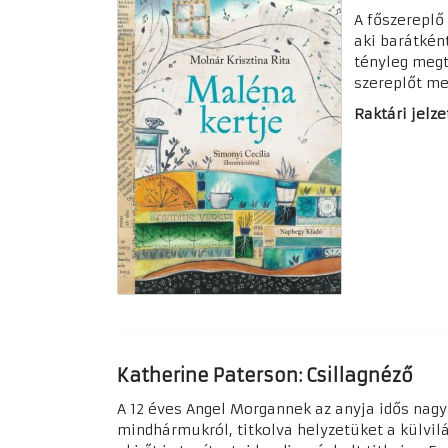
A főszereplő
aki barátkén
tényleg megt
szereplőt m
Raktári jelze
Katherine Paterson: Csillagnéző
A 12 éves Angel Morgannek az anyja idős nagy
mindhármukról, titkolva helyzetüket a külvilá