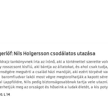
erlöf: Nils Holgersson csodálatos utazása
ldrajz tankönyvnek írta az írónő, aki a történettel szerette v
gy rosszcsont kisfiú, aki bántja az állatokat, és ahol csak tudj
nségére megsérti a család házi manóját, aki ezért törpévé vará
a baromfiudvar lakói most végre megtorolhatják a kapott sére
l Lappföldre, Nils pedig biztonságosabbnak tartja vele utazni.
rhetjük meg az országot és hőseink a ludak életét, a kis pot
t: L 14