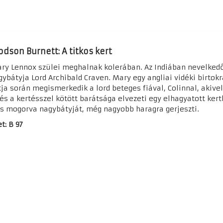
dson Burnett: A titkos kert
ary Lennox szülei meghalnak kolerában. Az Indiában nevelkedő
bátyja Lord Archibald Craven. Mary egy angliai vidéki birtokra
ja során megismerkedik a lord beteges fiával, Colinnal, akive
s a kertésszel kötött barátsága elvezeti egy elhagyatott kert
 is mogorva nagybátyját, még nagyobb haragra gerjeszti.
t: B 97