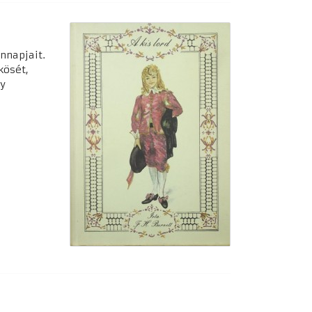
nnapjait.
kösét,
gy