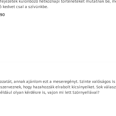
A fejezetek különböző hétköznapi történeteket mutatnak be, me
ó kedvet csal a szívünkbe.
 90
tozatát, annak ajánlom ezt a meseregényt. Szinte valóságos is
zerveznek, hogy hazahozzák elrabolt kicsinyeiket. Sok válasz
dául olyan kérdésre is, vajon mi lett Szörnyellával?