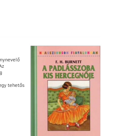
ánynevelő
Az
g
egy tehetős