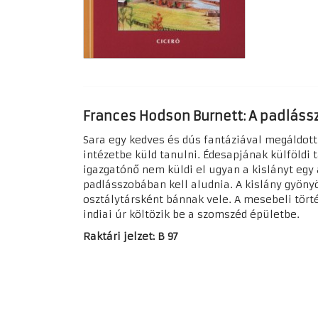
Frances Hodson Burnett: A padláss
Sara egy kedves és dús fantáziával megáldott
intézetbe küld tanulni. Édesapjának külföldi 
igazgatónő nem küldi el ugyan a kislányt egy 
padlásszobában kell aludnia. A kislány gyönyö
osztálytársként bánnak vele. A mesebeli tört
indiai úr költözik be a szomszéd épületbe.
Raktári jelzet: B 97