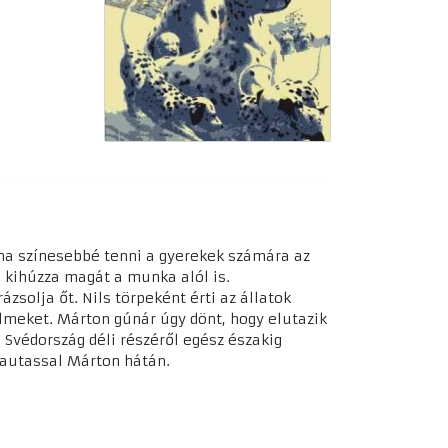
olna színesebbé tenni a gyerekek számára az
a, kihúzza magát a munka alól is.
zsolja őt. Nils törpeként érti az állatok
lmeket. Márton gúnár úgy dönt, hogy elutazik
 Svédország déli részéről egész északig
yautassal Márton hátán.