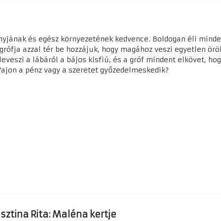
anyjának és egész környezetének kedvence. Boldogan éli minde
grófja azzal tér be hozzájuk, hogy magához veszi egyetlen örö
leveszi a lábáról a bájos kisfiú, és a gróf mindent elkövet, ho
Vajon a pénz vagy a szeretet győzedelmeskedik?
sztina Rita: Maléna kertje