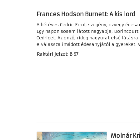
Frances Hodson Burnett: A kis lord
A hétéves Cedric Errol, szegény, özvegy édes
Egy napon sosem látott nagyapja, Dorincourt 
Cedricet. Az önző, rideg nagyurat első látásra 
elválassza imádott édesanyjától a gyereket. 
Raktári jelzet: B 97
Molnár Kri