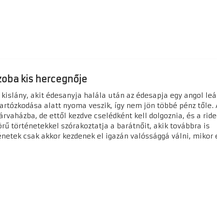
zoba kis hercegnője
 kislány, akit édesanyja halála után az édesapja egy angol le
tartózkodása alatt nyoma veszik, így nem jön többé pénz tőle. 
árvaházba, de ettől kezdve cselédként kell dolgoznia, és a ride
rű történetekkel szórakoztatja a barátnőit, akik továbbra is
énetek csak akkor kezdenek el igazán valóssággá válni, mikor 