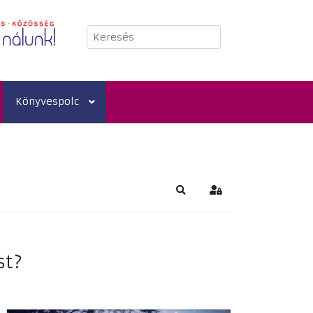
Keresés
Könyvespolc
Keresés
Bejelentkezés
st?