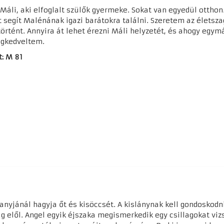
 Máli, aki elfoglalt szülők gyermeke. Sokat van egyedül otthon
t segít Malénának igazi barátokra találni. Szeretem az életsza
örtént. Annyira át lehet érezni Máli helyzetét, és ahogy egy
egkedveltem.
t: M 81
anyjánál hagyja őt és kisöccsét. A kislánynak kell gondoskodn
g elől. Angel egyik éjszaka megismerkedik egy csillagokat viz