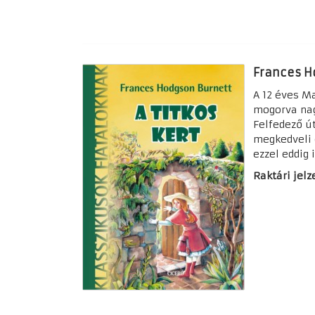
Frances Ho
A 12 éves M
mogorva nagy
Felfedező út
megkedveli é
ezzel eddig
Raktári jelze