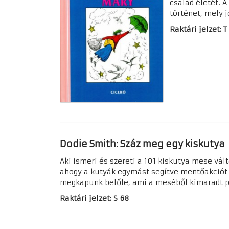
család életét. 
történet, mely j
Raktári jelzet: T
Dodie Smith: Száz meg egy kiskutya
Aki ismeri és szereti a 101 kiskutya mese vál
ahogy a kutyák egymást segítve mentőakciót s
megkapunk belőle, ami a meséből kimaradt pél
Raktári jelzet: S 68