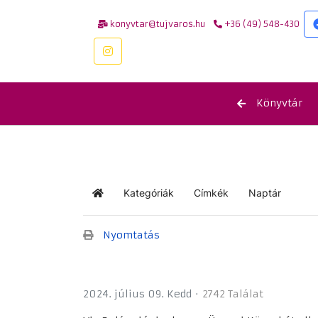
konyvtar@tujvaros.hu
+36 (49) 548-430
Könyvtár
Kategóriák
Címkék
Naptár
Kezdőlap
Nyomtatás
2024. július 09. Kedd
2742 Találat