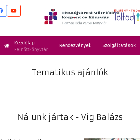
Kezdőlap
Rendezvények
Szolgáltatások
Felnőttkönyvtár
Tematikus ajánlók
Nálunk jártak - Vig Balázs