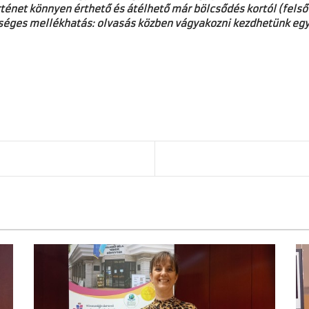
rténet könnyen érthető és átélhető már bölcsődés kortól (felső
tséges mellékhatás: olvasás közben vágyakozni kezdhetünk egy 