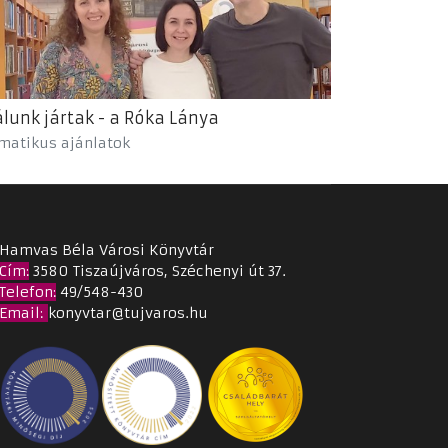
lunk jártak - a Róka Lánya
matikus ajánlatok
Hamvas Béla Városi Könyvtár
Cím
:
3580 Tiszaújváros, Széchenyi út 37.
Telefon:
49/548-430
Email
:
konyvtar@tujvaros.hu