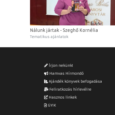
Nálunk jártak - Szeghő Kornélia
Tematikus ajánlatok
Írjon nekünk!
Hamvas Hírmondó
Ajándék könyvek befogadása
Feliratkozás hírlevélre
Hasznos linkek
GYIK