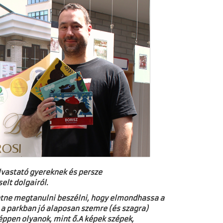
lvastató gyereknek és persze
selt dolgairól.
eretne megtanulni beszélni, hogy elmondhassa a
l, a parkban jó alaposan szemre (és szagra)
éppen olyanok, mint ő.
A képek szépek,