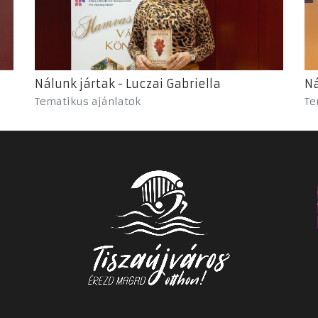
Nálunk jártak - Luczai Gabriella
Ná
Tematikus ajánlatok
Te