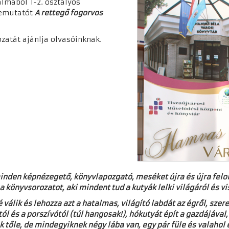
lmából 1-2. osztályos
vbemutatót
A rettegő fogorvos
zatát ajánlja olvasóinknak.
minden képnézegető, könyvlapozgató, meséket újra és újra felo
 a könyvsorozatot, aki mindent tud a kutyák lelki világáról és vi
 válik és lehozza azt a hatalmas, világító labdát az égről, sz
tól és a porszívótól (túl hangosak!), hókutyát épít a gazdájáva
k tőle, de mindegyiknek négy lába van, egy pár füle és valahol 