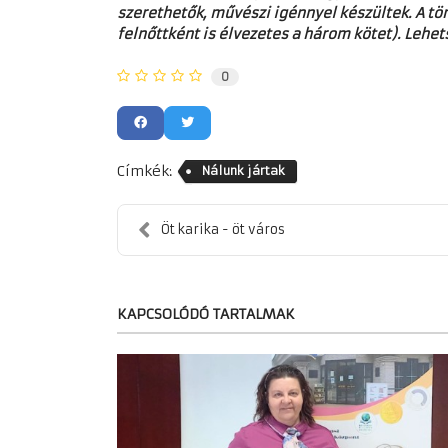
szerethetők, művészi igénnyel készültek. A tö
felnőttként is élvezetes a három kötet). Lehe
0
Címkék:
Nálunk jártak
Öt karika - öt város
KAPCSOLÓDÓ TARTALMAK