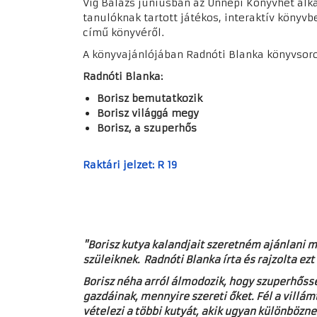
Vig Balázs júniusban az Ünnepi Könyvhét alka
tanulóknak tartott játékos, interaktív köny
című könyvéről.
A könyvajánlójában Radnóti Blanka könyvsoro
Radnóti Blanka:
Borisz bemutatkozik
Borisz világgá megy
Borisz, a szuperhős
Raktári jelzet: R 19
"Borisz kutya kalandjait szeretném ajánlani 
szüleiknek.
Radnóti Blanka írta és rajzolta ezt
Borisz néha arról álmodozik, hogy szuperhőssé
gazdáinak, mennyire szereti őket. Fél a villám
vételezi a többi kutyát, akik ugyan különbözne