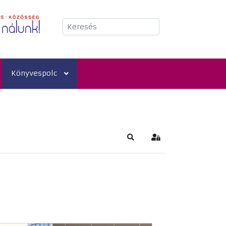
Keresés
Könyvespolc
Keresés
Bejelentkezés